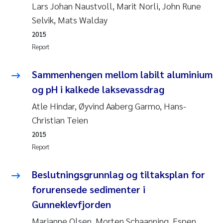
Lars Johan Naustvoll, Marit Norli, John Rune
Roar Brænden
Selvik, Mats Walday
2015
Prem Chand
Report
Erling Aarhus Bratsberg
Sammenhengen mellom labilt aluminium
Susan Skogtvedt Røed
og pH i kalkede laksevassdrag
Atle Hindar, Øyvind Aaberg Garmo, Hans-
Medyan Esam Ghareeb
Christian Teien
2015
Froukje Maria Platjouw
Report
Elianne Dunthorn Egge
Beslutningsgrunnlag og tiltaksplan for
forurensede sedimenter i
Heleen de Wit
Gunneklevfjorden
Wenche Eikrem
Marianne Olsen, Morten Schaanning, Espen