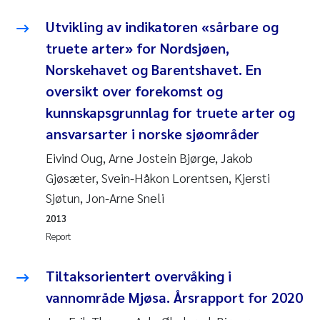
Joanna Lynn Kemp
2009
Utvikling av indikatoren «sårbare og
truete arter» for Nordsjøen,
Elizaveta Protsenko
2008
Norskehavet og Barentshavet. En
oversikt over forekomst og
Eli Rinde
2007
kunnskapsgrunnlag for truete arter og
Benoit Olivier Demars
ansvarsarter i norske sjøområder
2006
Eivind Oug, Arne Jostein Bjørge, Jakob
Nicholas Roden
2005
Gjøsæter, Svein-Håkon Lorentsen, Kjersti
Sjøtun, Jon-Arne Sneli
Stephanie Delacroix
2013
Report
Maia Røst Kile
Tiltaksorientert overvåking i
Birger Skjelbred
vannområde Mjøsa. Årsrapport for 2020
Hege Gundersen