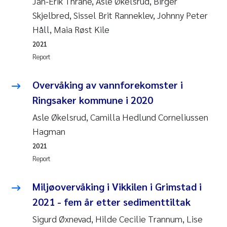
Jan-Erik Thrane, Asle Økelsrud, Birger
Skjelbred, Sissel Brit Ranneklev, Johnny Peter
Janne Kim Gitmark
Håll, Maia Røst Kile
2021
Inga Fløisand
Report
Lena Haugland Moen
Overvåking av vannforekomster i
Li Xie
Ringsaker kommune i 2020
Asle Økelsrud, Camilla Hedlund Corneliussen
Maria Thérése Hultman
Hagman
2021
Ana Margarida Pinto Costa
Report
Vladyslava Hostyeva
Miljøovervåking i Vikkilen i Grimstad i
2021 - fem år etter sedimenttiltak
Valentina Elena Tartiu
Sigurd Øxnevad, Hilde Cecilie Trannum, Lise