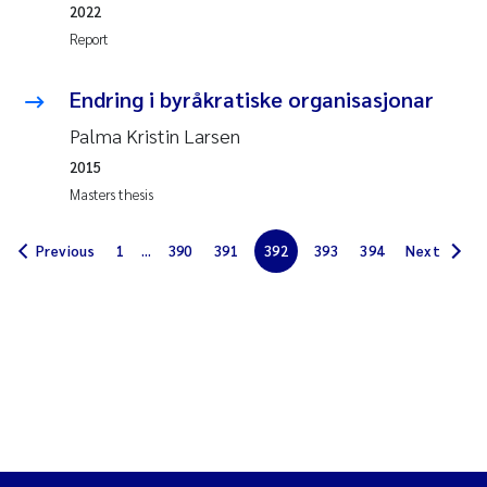
2022
Erik Höglund
Report
Rita Næss
Endring i byråkratiske organisasjonar
Sabine Marty
Palma Kristin Larsen
2015
Marijana Stenrud Brkljacic
Masters thesis
Ailbhe Lisette Macken
Previous
1
...
390
391
392
393
394
Next
Anders Ruus
Diya Chakravorty
Leah Amber Jackson-Blake
Cathrine Brecke Gundersen