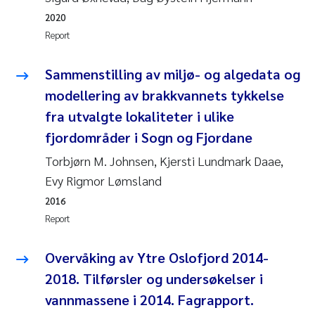
Camilla With Fagerli
2020
Report
Adam David Lillicrap
Sammenstilling av miljø- og algedata og
Ashenafi Seifu Gragne
modellering av brakkvannets tykkelse
fra utvalgte lokaliteter i ulike
Asle Økelsrud
fjordområder i Sogn og Fjordane
Jan-Erik Thrane
Torbjørn M. Johnsen, Kjersti Lundmark Daae,
Evy Rigmor Lømsland
Ana Catarina Almeida
2016
Report
Liv Bente Skancke
Overvåking av Ytre Oslofjord 2014-
André Staalstrøm
2018. Tilførsler og undersøkelser i
Belinda Valdecanas
vannmassene i 2014. Fagrapport.