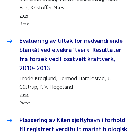
Eek, Kristoffer Næs
Pierre Franqois Jaccard
2015
Report
Louise Valestrand
Evaluering av tiltak for nedvandrende
Maeve McGovern
blankål ved elvekraftverk. Resultater
Anastasia Georgantzopoulou
fra forsøk ved Fosstveit kraftverk,
2010- 2013
Sophie Mentzel
Frode Kroglund, Tormod Haraldstad, J.
Güttrup, P. V. Hegeland
Veronica Sæther Eftevåg
2014
Odd Arne Segtnan Skogan
Report
Jens Vedal
Plassering av Kilen sjøflyhavn i forhold
til registrert verdifullt marint biologisk
Uta Brandt