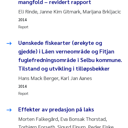
mangfold – revidert rapport
Eli Rinde, Janne Kim Gitmark, Marijana Brkljacic
Kasper Hancke
2014
Report
Richard Garth James Bellerby
Uønskede fiskearter (ørekyte og
Espen Lund
gjedde) i Låen verneområde og Fitjan
Bjørnar Andre Beylich
fuglefredningsområde i Selbu kommune.
Tilstand og utvikling i tilløpsbekker
Nathalie Marquesin-Risbakk
Hans Mack Berger, Karl Jan Aanes
Peter Stig Hansen
2014
Report
Marit Villø
Effekter av predasjon på laks
Susanne Jøntvedt Jørgensen
Morten Falkegård, Eva Bonsak Thorstad,
Torbjørn Forseth, Sigurd Einum, Peder Fiske,