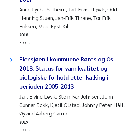
Susanne Claudia Schneider
2018
Anne Lyche Solheim, Jarl Eivind Løvik, Odd
Henning Stuen, Jan-Erik Thrane, Tor Erik
Philip Wallhead
2017
Eriksen, Maia Røst Kile
2018
Sara Calabrese
2016
Report
Ole-Kristian Hess-Erga
2015
Flensjøen i kommuene Røros og Os
Caroline Mengeot
2018. Status for vannkvalitet og
2014
biologiske forhold etter kalking i
Paulo Mira Fernandes
2013
perioden 2005-2013
Jarl Eivind Løvik, Stein Ivar Johnsen, John
Bibiana Gomez Crespo
2012
Gunnar Dokk, Kjetil Olstad, Johnny Peter Håll,
Øyvind Aaberg Garmo
Kari Austnes
2011
2019
Laura Friedrich
2010
Report