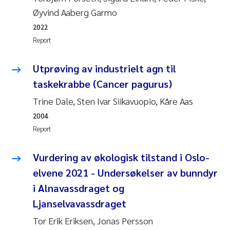
Synne Authén Andresen
Øyvind Aaberg Garmo
2022
Svetlana Pakhomova
Report
Jonny Beyer
Utprøving av industrielt agn til
Knut Erik Tollefsen
taskekrabbe (Cancer pagurus)
Trine Dale, Sten Ivar Siikavuopio, Kåre Aas
Samantha Goncalves Prat
2004
Report
Øyvind Tangen Ødegaard
Vurdering av økologisk tilstand i Oslo-
Debhasish Bhakta
elvene 2021 - Undersøkelser av bunndyr
Jarle Håvardstun
i Alnavassdraget og
Ljanselvavassdraget
James Edward Sample
Tor Erik Eriksen, Jonas Persson