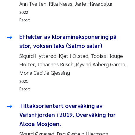
Tânia Cristina Gomes
Ann Tveiten, Rita Næss, Jarle Håvardstun
2022
Sondre Meland
Report
Sindre Langaas
Effekter av kloramineksponering på
stor, voksen laks (Salmo salar)
Thorjørn Larssen
Sigurd Hytterød, Kjetil Olstad, Tobias Houge
Pål Molander
Holter, Johannes Rusch, Øyvind Aaberg Garmo,
Mona Cecilie Gjessing
Merete Schøyen
2021
Report
Elisabeth Støhle Rødland
Tiltaksorientert overvåking av
Elisabeth Lie
Vefsnfjorden i 2019. Overvåking for
Alcoa Mosjøen.
Aina Charlotte Wennberg
Sigurd Øxnevad, Dag Øystein Hjermann