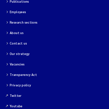
Publications
Magnus Dahler Norling
Employees
Marianne Olsen
Research sections
About us
Marc Anglès d'Auriac
Contact us
Jonas Persson
Our strategy
Malcolm Reid
Vacancies
Viviane Girardin
Transparency Act
Isabel Seifert-Dähnn
Privacy policy
Twitter
Joachim Tørum Johansen
Youtube
Nina Aasgaard