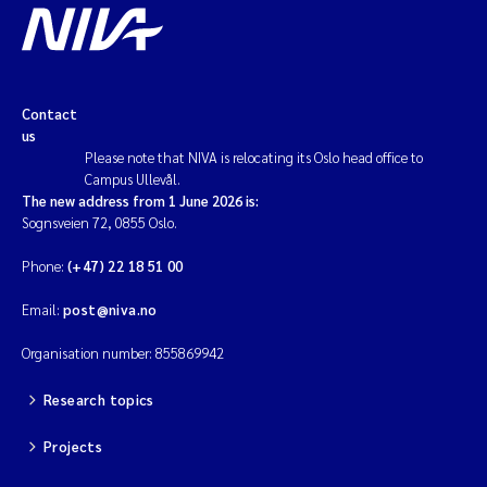
Solrun Figenschau Skjellum
Anne Luise Ribeiro
Contact
us
Hans Fredrik V Braaten
Please note that NIVA is relocating its Oslo head office to
Campus Ullevål.
Andreas Ballot
The new address from 1 June 2026 is:
Sognsveien 72, 0855 Oslo.
Camilla H C Hagman
Phone:
(+47) 22 18 51 00
Saskia Trubbach
Email:
post@niva.no
Organisation number: 855869942
Anders Gjørwad Hagen
Research topics
Katharina Bjarnar Løken
Projects
Dag Øystein Hjermann