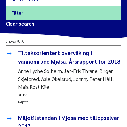
Filter
2026
Clear search
Trine Dale
2025
Shows 7890 hit
Amy Lusher
2024
Tiltaksorientert overvåking i
Åse Åtland
vannområde Mjøsa. Årsrapport for 2018
2023
Anne Lyche Solheim, Jan-Erik Thrane, Birger
Trine Bekkby
2022
Skjelbred, Asle Økelsrud, Johnny Peter Håll,
Maia Røst Kile
Jannicke Moe
2021
2019
Reset
Report
Sigrid Haande
2020
Reset
Miljøtilstanden i Mjøsa med tilløpselver
Johnny Håll
2019
2017