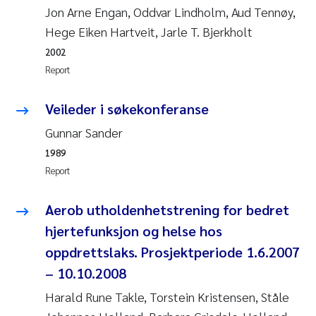
Tânia Cristina Gomes
Jon Arne Engan, Oddvar Lindholm, Aud Tennøy,
Hege Eiken Hartveit, Jarle T. Bjerkholt
Sondre Meland
2002
Report
Sindre Langaas
Veileder i søkekonferanse
Thorjørn Larssen
Gunnar Sander
Pål Molander
1989
Report
Merete Schøyen
Aerob utholdenhetstrening for bedret
Elisabeth Støhle Rødland
hjertefunksjon og helse hos
oppdrettslaks. Prosjektperiode 1.6.2007
Elisabeth Lie
– 10.10.2008
Aina Charlotte Wennberg
Harald Rune Takle, Torstein Kristensen, Ståle