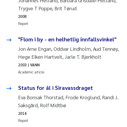
Johannes Helland, Barbara Grisdale-Helland,
Camilla With Fagerli
Trygve T Poppe, Brit Tørud
2008
Adam David Lillicrap
Report
Ashenafi Seifu Gragne
"Flom i by - en helhetlig innfallsvinkel"
Asle Økelsrud
Jon Arne Engan, Oddvar Lindholm, Aud Tennøy,
Hege Eiken Hartveit, Jarle T. Bjerkholt
Jan-Erik Thrane
2003
| VANN
Academic article
Ana Catarina Almeida
Status for ål i Siravassdraget
Liv Bente Skancke
Eva Bonsak Thorstad, Frode Kroglund, Randi J.
André Staalstrøm
Saksgård, Rolf Midtbø
2014
Belinda Valdecanas
Report