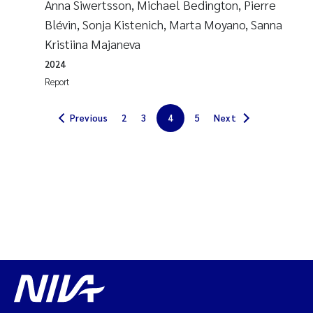
Anna Siwertsson, Michael Bedington, Pierre
Erik Höglund
Blévin, Sonja Kistenich, Marta Moyano, Sanna
Kristiina Majaneva
Rita Næss
2024
Sabine Marty
Report
Marijana Stenrud Brkljacic
Previous
2
3
4
5
Next
Ailbhe Lisette Macken
Anders Ruus
Diya Chakravorty
Leah Amber Jackson-Blake
Cathrine Brecke Gundersen