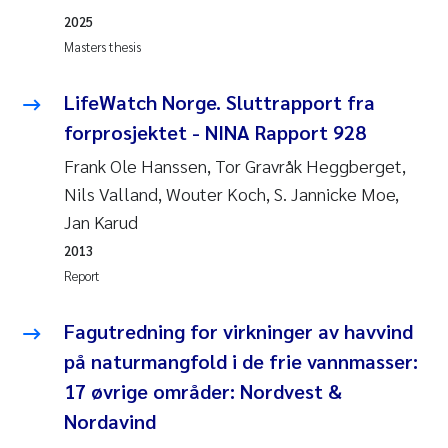
Synne Authén Andresen
2025
Masters thesis
Svetlana Pakhomova
LifeWatch Norge. Sluttrapport fra
Jonny Beyer
forprosjektet - NINA Rapport 928
Knut Erik Tollefsen
Frank Ole Hanssen, Tor Gravråk Heggberget,
Nils Valland, Wouter Koch, S. Jannicke Moe,
Samantha Goncalves Prat
Jan Karud
2013
Øyvind Tangen Ødegaard
Report
Debhasish Bhakta
Fagutredning for virkninger av havvind
på naturmangfold i de frie vannmasser:
Jarle Håvardstun
17 øvrige områder: Nordvest &
James Edward Sample
Nordavind