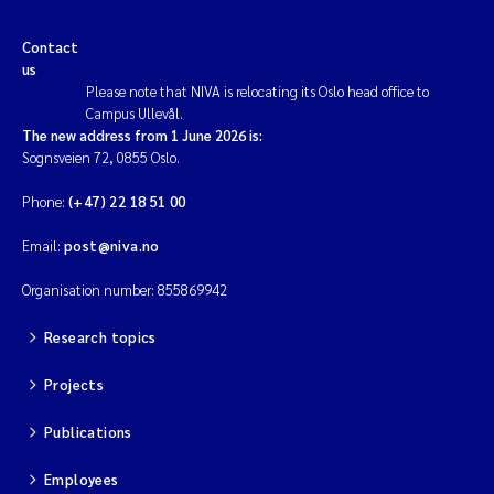
Solrun Figenschau Skjellum
Contact
us
Anne Luise Ribeiro
Please note that NIVA is relocating its Oslo head office to
Campus Ullevål.
The new address from 1 June 2026 is:
Hans Fredrik V Braaten
Sognsveien 72, 0855 Oslo.
Andreas Ballot
Phone:
(+47) 22 18 51 00
Email:
post@niva.no
Camilla H C Hagman
Organisation number: 855869942
Saskia Trubbach
Research topics
Anders Gjørwad Hagen
Projects
Katharina Bjarnar Løken
Publications
Dag Øystein Hjermann
Employees