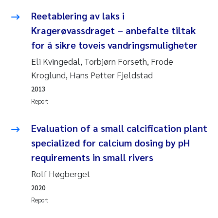
Roar Brænden
Reetablering av laks i
Kragerøvassdraget – anbefalte tiltak
Prem Chand
for å sikre toveis vandringsmuligheter
Eli Kvingedal, Torbjørn Forseth, Frode
Erling Aarhus Bratsberg
Kroglund, Hans Petter Fjeldstad
Susan Skogtvedt Røed
2013
Report
Medyan Esam Ghareeb
Evaluation of a small calcification plant
Froukje Maria Platjouw
specialized for calcium dosing by pH
requirements in small rivers
Elianne Dunthorn Egge
Rolf Høgberget
Heleen de Wit
2020
Report
Wenche Eikrem