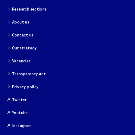
Research sections
Magnus Dahler Norling
About us
Marianne Olsen
Contact us
Marc Anglès d'Auriac
Our strategy
Jonas Persson
Vacancies
Malcolm Reid
Transparency Act
Privacy policy
Viviane Girardin
Twitter
Isabel Seifert-Dähnn
Youtube
Joachim Tørum Johansen
Instagram
Nina Aasgaard