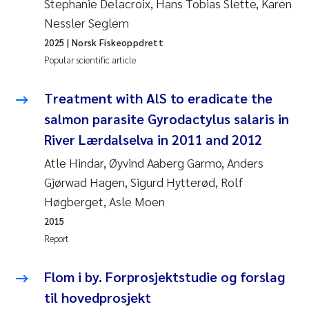
Stephanie Delacroix, Hans Tobias Slette, Karen
Nessler Seglem
Janne Kim Gitmark
2025
| Norsk Fiskeoppdrett
Popular scientific article
Inga Fløisand
Treatment with AlS to eradicate the
Lena Haugland Moen
salmon parasite Gyrodactylus salaris in
Li Xie
River Lærdalselva in 2011 and 2012
Atle Hindar, Øyvind Aaberg Garmo, Anders
Maria Thérése Hultman
Gjørwad Hagen, Sigurd Hytterød, Rolf
Høgberget, Asle Moen
Ana Margarida Pinto Costa
2015
Vladyslava Hostyeva
Report
Valentina Elena Tartiu
Flom i by. Forprosjektstudie og forslag
til hovedprosjekt