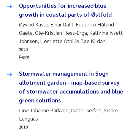
Opportunities for increased blue
Pierre Franqois Jaccard
growth in coastal parts of Østfold
Øyvind Kaste, Einar Dahl, Federico Håland
Louise Valestrand
Gaeta, Ole-Kristian Hess-Erga, Kathrine Ivsett
Maeve McGovern
Johnsen, Henriette Othilie Bøe Kildahl
2020
Anastasia Georgantzopoulou
Report
Sophie Mentzel
Stormwater management in Sogn
allotment garden - map-based survey
Veronica Sæther Eftevåg
of stormwater accumulations and blue-
green solutions
Odd Arne Segtnan Skogan
Line Johanne Barkved, Isabel Seifert, Sindre
Jens Vedal
Langaas
2018
Uta Brandt