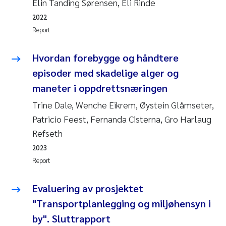
Elin Tanding Sørensen, Eli Rinde
Susanne Claudia Schneider
2018
2022
Report
Philip Wallhead
2017
Hvordan forebygge og håndtere
Sara Calabrese
2016
episoder med skadelige alger og
maneter i oppdrettsnæringen
Ole-Kristian Hess-Erga
2015
Trine Dale, Wenche Eikrem, Øystein Glåmseter,
Caroline Mengeot
2014
Patricio Feest, Fernanda Cisterna, Gro Harlaug
Refseth
Paulo Mira Fernandes
2013
2023
Report
Bibiana Gomez Crespo
2012
Evaluering av prosjektet
Kari Austnes
2011
"Transportplanlegging og miljøhensyn i
Laura Friedrich
2010
by". Sluttrapport