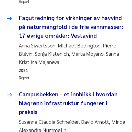
Report
Kasper Hancke
Fagutredning for virkninger av havvind
på naturmangfold i de frie vannmasser:
Richard Garth James Bellerby
17 øvrige områder: Vestavind
Espen Lund
Anna Siwertsson, Michael Bedington, Pierre
Blévin, Sonja Kistenich, Marta Moyano, Sanna
Bjørnar Andre Beylich
Kristiina Majaneva
2024
Nathalie Marquesin-Risbakk
Report
Peter Stig Hansen
Campusbekken - et innblikk i hvordan
blågrønn infrastruktur fungerer i
Marit Villø
praksis
Susanne Jøntvedt Jørgensen
Susanne Claudia Schneider, David Arnott, Minda
Alexandra Nummelin