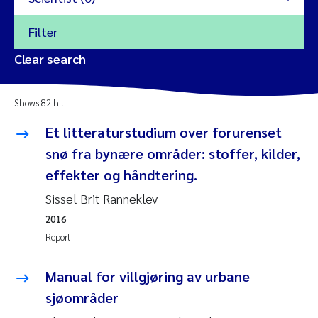
Filter
2026
Clear search
Trine Dale
2025
Shows 82 hit
Amy Lusher
2024
Et litteraturstudium over forurenset
Åse Åtland
snø fra bynære områder: stoffer, kilder,
2023
effekter og håndtering.
Trine Bekkby
2022
Sissel Brit Ranneklev
2016
Jannicke Moe
2021
Report
Reset
Sigrid Haande
2020
Manual for villgjøring av urbane
Reset
Johnny Håll
sjøområder
2019