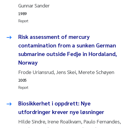
Gunnar Sander
Joanna Lynn Kemp
2009
1989
Report
Elizaveta Protsenko
2008
Risk assessment of mercury
Eli Rinde
2007
contamination from a sunken German
Benoit Olivier Demars
submarine outside Fedje in Hordaland,
2006
Norway
Nicholas Roden
2005
Frode Uriansrud, Jens Skei, Merete Schøyen
2005
Stephanie Delacroix
Report
Maia Røst Kile
Biosikkerhet i oppdrett: Nye
Birger Skjelbred
utfordringer krever nye løsninger
Hilde Sindre, Irene Roalkvam, Paulo Fernandes,
Hege Gundersen