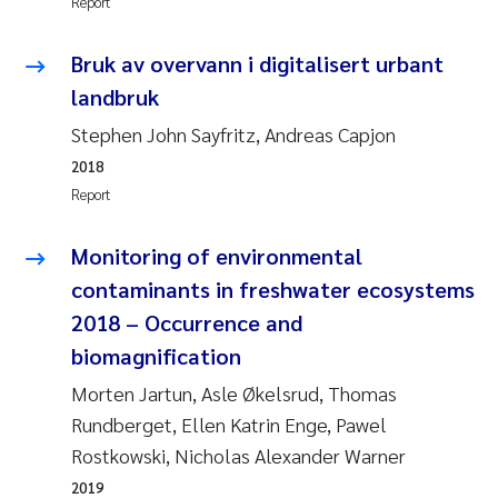
Report
Camilla With Fagerli
Bruk av overvann i digitalisert urbant
Adam David Lillicrap
landbruk
Ashenafi Seifu Gragne
Stephen John Sayfritz, Andreas Capjon
2018
Asle Økelsrud
Report
Jan-Erik Thrane
Monitoring of environmental
contaminants in freshwater ecosystems
Ana Catarina Almeida
2018 – Occurrence and
biomagnification
Liv Bente Skancke
Morten Jartun, Asle Økelsrud, Thomas
André Staalstrøm
Rundberget, Ellen Katrin Enge, Pawel
Rostkowski, Nicholas Alexander Warner
Belinda Valdecanas
2019