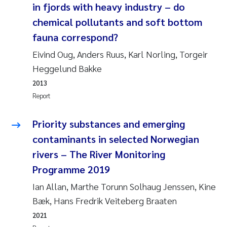
Tânia Cristina Gomes
in fjords with heavy industry – do
chemical pollutants and soft bottom
Sondre Meland
fauna correspond?
Sindre Langaas
Eivind Oug, Anders Ruus, Karl Norling, Torgeir
Heggelund Bakke
Thorjørn Larssen
2013
Report
Pål Molander
Priority substances and emerging
Merete Schøyen
contaminants in selected Norwegian
rivers – The River Monitoring
Elisabeth Støhle Rødland
Programme 2019
Elisabeth Lie
Ian Allan, Marthe Torunn Solhaug Jenssen, Kine
Bæk, Hans Fredrik Veiteberg Braaten
Aina Charlotte Wennberg
2021