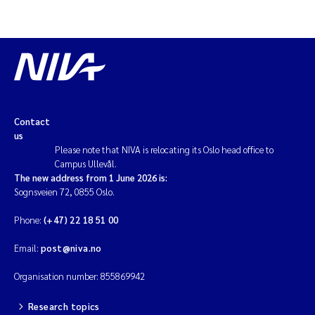
Solrun Figenschau Skjellum
Anne Luise Ribeiro
Hans Fredrik V Braaten
Contact
Andreas Ballot
us
Please note that NIVA is relocating its Oslo head office to
Camilla H C Hagman
Campus Ullevål.
The new address from 1 June 2026 is:
Sognsveien 72, 0855 Oslo.
Saskia Trubbach
Phone:
(+47) 22 18 51 00
Anders Gjørwad Hagen
Email:
post@niva.no
Katharina Bjarnar Løken
Organisation number: 855869942
Dag Øystein Hjermann
Research topics