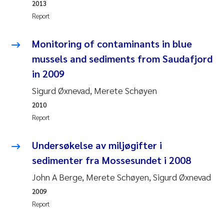
2013
Report
Pierre Franqois Jaccard
Monitoring of contaminants in blue
Louise Valestrand
mussels and sediments from Saudafjord
Maeve McGovern
in 2009
Sigurd Øxnevad, Merete Schøyen
Anastasia Georgantzopoulou
2010
Report
Sophie Mentzel
Undersøkelse av miljøgifter i
Veronica Sæther Eftevåg
sedimenter fra Mossesundet i 2008
Odd Arne Segtnan Skogan
John A Berge, Merete Schøyen, Sigurd Øxnevad
2009
Jens Vedal
Report
Uta Brandt