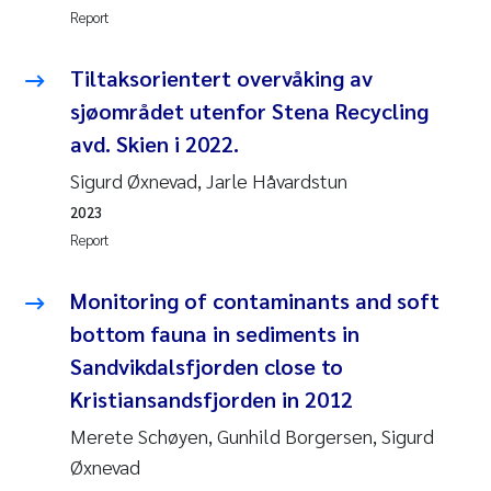
Report
Roar Brænden
Tiltaksorientert overvåking av
Prem Chand
sjøområdet utenfor Stena Recycling
Erling Aarhus Bratsberg
avd. Skien i 2022.
Sigurd Øxnevad, Jarle Håvardstun
Susan Skogtvedt Røed
2023
Report
Medyan Esam Ghareeb
Monitoring of contaminants and soft
Froukje Maria Platjouw
bottom fauna in sediments in
Elianne Dunthorn Egge
Sandvikdalsfjorden close to
Kristiansandsfjorden in 2012
Heleen de Wit
Merete Schøyen, Gunhild Borgersen, Sigurd
Øxnevad
Wenche Eikrem