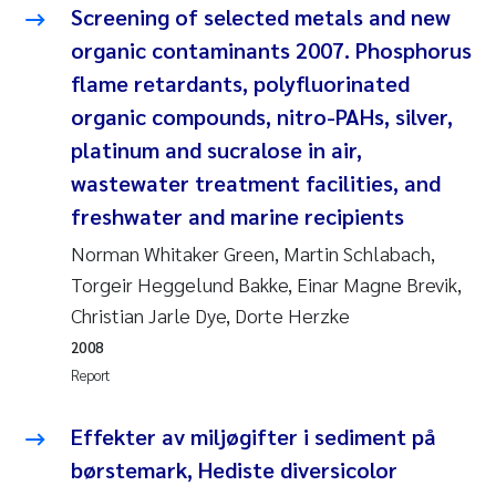
Screening of selected metals and new
organic contaminants 2007. Phosphorus
Kasper Hancke
flame retardants, polyfluorinated
Richard Garth James Bellerby
organic compounds, nitro-PAHs, silver,
platinum and sucralose in air,
Espen Lund
wastewater treatment facilities, and
freshwater and marine recipients
Bjørnar Andre Beylich
Norman Whitaker Green, Martin Schlabach,
Nathalie Marquesin-Risbakk
Torgeir Heggelund Bakke, Einar Magne Brevik,
Christian Jarle Dye, Dorte Herzke
Peter Stig Hansen
2008
Report
Marit Villø
Effekter av miljøgifter i sediment på
Susanne Jøntvedt Jørgensen
børstemark, Hediste diversicolor