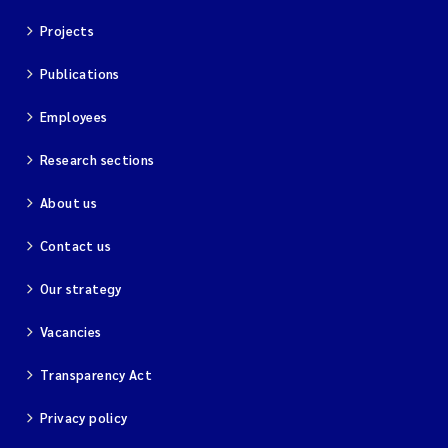
Projects
Magnus Dahler Norling
Publications
Marianne Olsen
Employees
Marc Anglès d'Auriac
Research sections
Jonas Persson
About us
Malcolm Reid
Contact us
Our strategy
Viviane Girardin
Vacancies
Isabel Seifert-Dähnn
Transparency Act
Joachim Tørum Johansen
Privacy policy
Nina Aasgaard