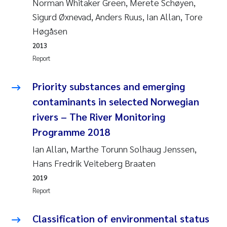
Norman Whitaker Green, Merete Schøyen,
Sigurd Øxnevad, Anders Ruus, Ian Allan, Tore
Janne Kim Gitmark
Høgåsen
2013
Inga Fløisand
Report
Lena Haugland Moen
Priority substances and emerging
Li Xie
contaminants in selected Norwegian
rivers – The River Monitoring
Maria Thérése Hultman
Programme 2018
Ian Allan, Marthe Torunn Solhaug Jenssen,
Ana Margarida Pinto Costa
Hans Fredrik Veiteberg Braaten
Vladyslava Hostyeva
2019
Report
Valentina Elena Tartiu
Classification of environmental status