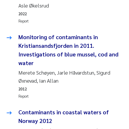
Asle Økelsrud
Joanna Lynn Kemp
2009
2022
Report
Elizaveta Protsenko
2008
Monitoring of contaminants in
Eli Rinde
2007
Kristiansandsfjorden in 2011.
Benoit Olivier Demars
Investigations of blue mussel, cod and
2006
water
Nicholas Roden
2005
Merete Schøyen, Jarle Håvardstun, Sigurd
Øxnevad, Ian Allan
Stephanie Delacroix
2012
Report
Maia Røst Kile
Contaminants in coastal waters of
Birger Skjelbred
Norway 2012
Hege Gundersen