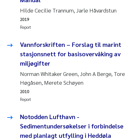
Susanne Claudia Schneider
2018
Hilde Cecilie Trannum, Jarle Håvardstun
2019
Philip Wallhead
2017
Report
Sara Calabrese
2016
Vannforskriften – Forslag til marint
stasjonsnett for basisovervåking av
Ole-Kristian Hess-Erga
2015
miljøgifter
Caroline Mengeot
2014
Norman Whitaker Green, John A Berge, Tore
Høgåsen, Merete Schøyen
Paulo Mira Fernandes
2013
2010
Report
Bibiana Gomez Crespo
2012
Notodden Lufthavn -
Kari Austnes
2011
Sedimentundersøkelser i forbindelse
Laura Friedrich
2010
med planlagt utfylling i Heddøla