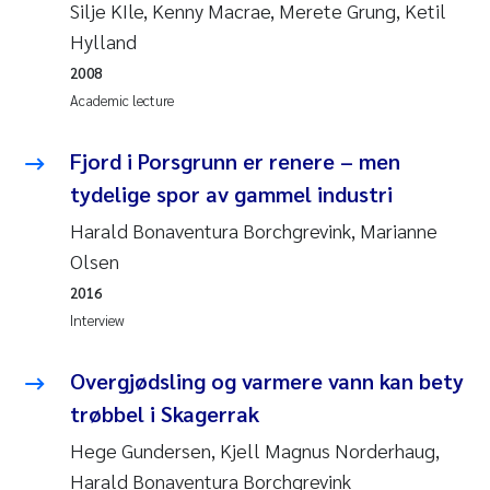
Synne Authén Andresen
Silje KIle, Kenny Macrae, Merete Grung, Ketil
Hylland
Svetlana Pakhomova
2008
Academic lecture
Jonny Beyer
Fjord i Porsgrunn er renere – men
Knut Erik Tollefsen
tydelige spor av gammel industri
Samantha Goncalves Prat
Harald Bonaventura Borchgrevink, Marianne
Olsen
Øyvind Tangen Ødegaard
2016
Interview
Debhasish Bhakta
Overgjødsling og varmere vann kan bety
Jarle Håvardstun
trøbbel i Skagerrak
Hege Gundersen, Kjell Magnus Norderhaug,
James Edward Sample
Harald Bonaventura Borchgrevink