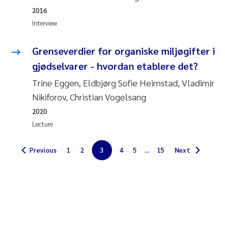
Erik Höglund
2016
Interview
Rita Næss
Grenseverdier for organiske miljøgifter i
Sabine Marty
gjødselvarer - hvordan etablere det?
Trine Eggen, Eldbjørg Sofie Heimstad, Vladimir
Marijana Stenrud Brkljacic
Nikiforov, Christian Vogelsang
Ailbhe Lisette Macken
2020
Lecture
Anders Ruus
Previous
1
2
3
4
5
...
15
Next
Diya Chakravorty
Leah Amber Jackson-Blake
Cathrine Brecke Gundersen