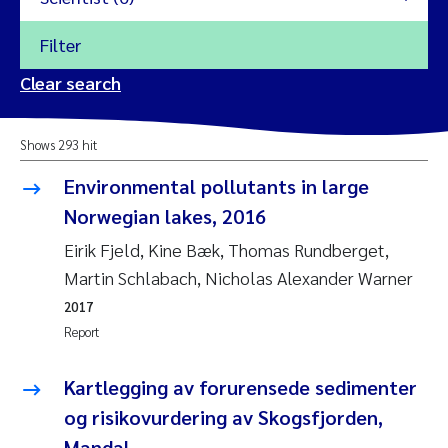
Filter
2026
Clear search
Trine Dale
2025
Shows 293 hit
Amy Lusher
2024
Environmental pollutants in large
Åse Åtland
Norwegian lakes, 2016
2023
Eirik Fjeld, Kine Bæk, Thomas Rundberget,
Trine Bekkby
2022
Martin Schlabach, Nicholas Alexander Warner
2017
Jannicke Moe
2021
Report
Reset
Sigrid Haande
2020
Kartlegging av forurensede sedimenter
Reset
og risikovurdering av Skogsfjorden,
Johnny Håll
2019
Mandal