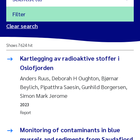
Filter
2026
Clear search
Trine Dale
2025
Shows 7624 hit
Amy Lusher
2024
Kartlegging av radioaktive stoffer i
Åse Åtland
Oslofjorden
2023
Anders Ruus, Deborah H Oughton, Bjørnar
Trine Bekkby
2022
Beylich, Pipatthra Saesin, Gunhild Borgersen,
Simon Mark Jerome
Jannicke Moe
2021
2023
Reset
Report
Sigrid Haande
2020
Reset
Monitoring of contaminants in blue
Johnny Håll
2019
mussels and sediments from Saudafjord