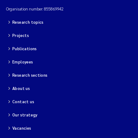
Organisation number: 855869942
Magnus Dahler Norling
Research topics
Marianne Olsen
Projects
Marc Anglès d'Auriac
Publications
Jonas Persson
Employees
Malcolm Reid
Research sections
About us
Viviane Girardin
Contact us
Isabel Seifert-Dähnn
Our strategy
Joachim Tørum Johansen
Vacancies
Nina Aasgaard