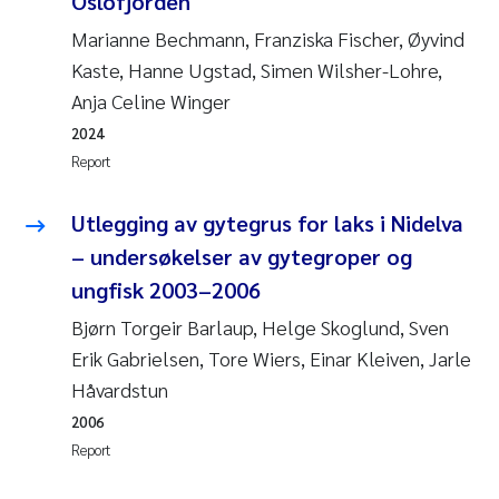
Oslofjorden
Camilla With Fagerli
Marianne Bechmann, Franziska Fischer, Øyvind
Kaste, Hanne Ugstad, Simen Wilsher-Lohre,
Adam David Lillicrap
Anja Celine Winger
Ashenafi Seifu Gragne
2024
Report
Asle Økelsrud
Utlegging av gytegrus for laks i Nidelva
Jan-Erik Thrane
– undersøkelser av gytegroper og
ungfisk 2003–2006
Ana Catarina Almeida
Bjørn Torgeir Barlaup, Helge Skoglund, Sven
Liv Bente Skancke
Erik Gabrielsen, Tore Wiers, Einar Kleiven, Jarle
Håvardstun
André Staalstrøm
2006
Report
Belinda Valdecanas