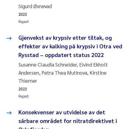
Tânia Cristina Gomes
Sigurd Øxnevad
2023
Sondre Meland
Report
Sindre Langaas
Gjenvekst av krypsiv etter tiltak, og
Thorjørn Larssen
effekter av kalking på krypsiv i Otra ved
Rysstad – oppdatert status 2022
Pål Molander
Susanne Claudia Schneider, Eivind Ekholt
Andersen, Petra Thea Mutinova, Kirstine
Merete Schøyen
Thiemer
Elisabeth Støhle Rødland
2023
Report
Elisabeth Lie
Konsekvenser av utvidelse av det
Aina Charlotte Wennberg
sårbare området for nitratdirektivet i