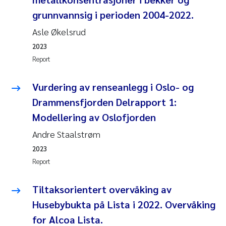
grunnvannsig i perioden 2004-2022.
Janne Kim Gitmark
Asle Økelsrud
Inga Fløisand
2023
Report
Lena Haugland Moen
Vurdering av renseanlegg i Oslo- og
Li Xie
Drammensfjorden Delrapport 1:
Modellering av Oslofjorden
Maria Thérése Hultman
Andre Staalstrøm
Ana Margarida Pinto Costa
2023
Report
Vladyslava Hostyeva
Tiltaksorientert overvåking av
Valentina Elena Tartiu
Husebybukta på Lista i 2022. Overvåking
for Alcoa Lista.