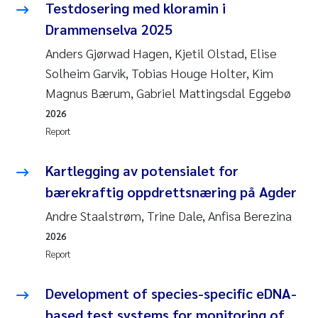
Testdosering med kloramin i
Roar Brænden
Drammenselva 2025
Anders Gjørwad Hagen, Kjetil Olstad, Elise
Prem Chand
Solheim Garvik, Tobias Houge Holter, Kim
Erling Aarhus Bratsberg
Magnus Bærum, Gabriel Mattingsdal Eggebø
2026
Susan Skogtvedt Røed
Report
Medyan Esam Ghareeb
Kartlegging av potensialet for
bærekraftig oppdrettsnæring på Agder
Froukje Maria Platjouw
Andre Staalstrøm, Trine Dale, Anfisa Berezina
Elianne Dunthorn Egge
2026
Report
Heleen de Wit
Development of species-specific eDNA-
Wenche Eikrem
based test systems for monitoring of