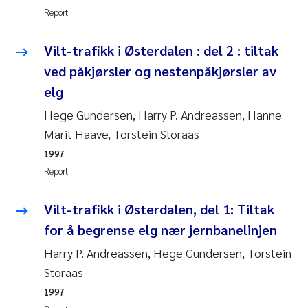
Report
Kasper Hancke
Vilt-trafikk i Østerdalen : del 2 : tiltak
Richard Garth James Bellerby
ved påkjørsler og nestenpåkjørsler av
elg
Espen Lund
Hege Gundersen, Harry P. Andreassen, Hanne
Marit Haave, Torstein Storaas
Bjørnar Andre Beylich
1997
Nathalie Marquesin-Risbakk
Report
Peter Stig Hansen
Vilt-trafikk i Østerdalen, del 1: Tiltak
for å begrense elg nær jernbanelinjen
Marit Villø
Harry P. Andreassen, Hege Gundersen, Torstein
Storaas
Susanne Jøntvedt Jørgensen
1997