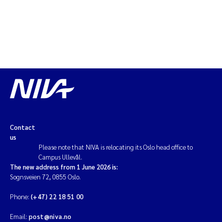
Solrun Figenschau Skjellum
Anne Luise Ribeiro
Hans Fredrik V Braaten
Andreas Ballot
Camilla H C Hagman
Contact
us
Saskia Trubbach
Please note that NIVA is relocating its Oslo head office to
Campus Ullevål.
Anders Gjørwad Hagen
The new address from 1 June 2026 is:
Sognsveien 72, 0855 Oslo.
Katharina Bjarnar Løken
Phone:
(+47) 22 18 51 00
Dag Øystein Hjermann
Email:
post@niva.no