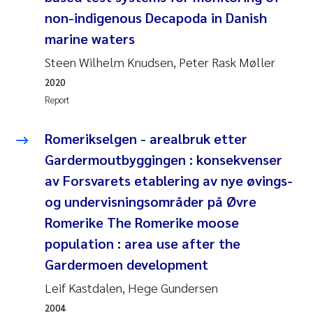
non-indigenous Decapoda in Danish
Pierre Franqois Jaccard
marine waters
Louise Valestrand
Steen Wilhelm Knudsen, Peter Rask Møller
2020
Maeve McGovern
Report
Anastasia Georgantzopoulou
Romerikselgen - arealbruk etter
Gardermoutbyggingen : konsekvenser
Sophie Mentzel
av Forsvarets etablering av nye øvings-
og undervisningsområder på Øvre
Veronica Sæther Eftevåg
Romerike The Romerike moose
Odd Arne Segtnan Skogan
population : area use after the
Gardermoen development
Jens Vedal
Leif Kastdalen, Hege Gundersen
Uta Brandt
2004