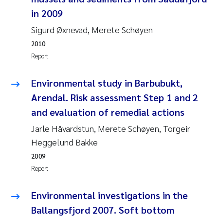
Susanne Claudia Schneider
2018
in 2009
Sigurd Øxnevad, Merete Schøyen
Philip Wallhead
2017
2010
Report
Sara Calabrese
2016
Environmental study in Barbubukt,
Ole-Kristian Hess-Erga
2015
Arendal. Risk assessment Step 1 and 2
Caroline Mengeot
2014
and evaluation of remedial actions
Jarle Håvardstun, Merete Schøyen, Torgeir
Paulo Mira Fernandes
2013
Heggelund Bakke
2009
Bibiana Gomez Crespo
2012
Report
Kari Austnes
2011
Environmental investigations in the
Laura Friedrich
Ballangsfjord 2007. Soft bottom
2010