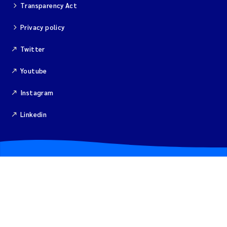
Transparency Act
Kim Aalborg
Privacy policy
Twitter
Marit Norli
Youtube
Steven Brooks
Instagram
Wenting Chen
Linkedin
You Song
Isabel Doyer
Gunnar Sander
Kristoffer Kalbekken