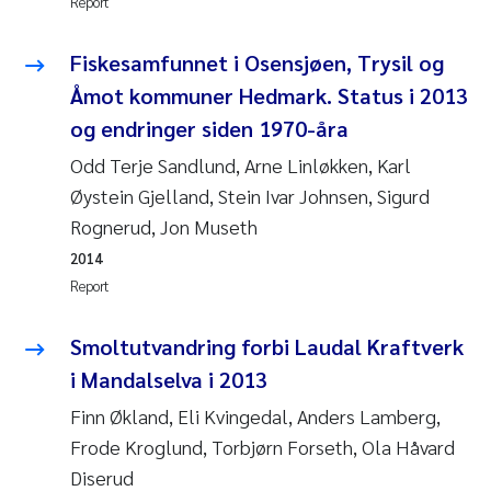
Report
Synne Authén Andresen
Fiskesamfunnet i Osensjøen, Trysil og
Svetlana Pakhomova
Åmot kommuner Hedmark. Status i 2013
Jonny Beyer
og endringer siden 1970-åra
Odd Terje Sandlund, Arne Linløkken, Karl
Knut Erik Tollefsen
Øystein Gjelland, Stein Ivar Johnsen, Sigurd
Rognerud, Jon Museth
Samantha Goncalves Prat
2014
Øyvind Tangen Ødegaard
Report
Debhasish Bhakta
Smoltutvandring forbi Laudal Kraftverk
i Mandalselva i 2013
Jarle Håvardstun
Finn Økland, Eli Kvingedal, Anders Lamberg,
Frode Kroglund, Torbjørn Forseth, Ola Håvard
James Edward Sample
Diserud