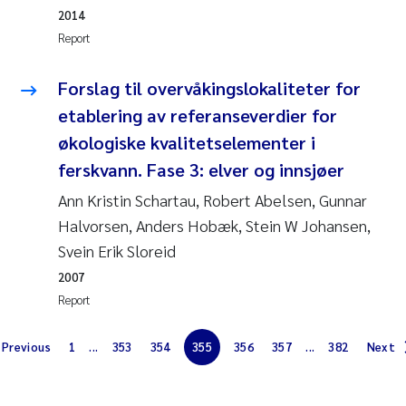
Erik Höglund
2014
Report
Rita Næss
Forslag til overvåkingslokaliteter for
Sabine Marty
etablering av referanseverdier for
økologiske kvalitetselementer i
Marijana Stenrud Brkljacic
ferskvann. Fase 3: elver og innsjøer
Ann Kristin Schartau, Robert Abelsen, Gunnar
Ailbhe Lisette Macken
Halvorsen, Anders Hobæk, Stein W Johansen,
Anders Ruus
Svein Erik Sloreid
2007
Diya Chakravorty
Report
Leah Amber Jackson-Blake
Previous
1
...
353
354
355
356
357
...
382
Next
Cathrine Brecke Gundersen