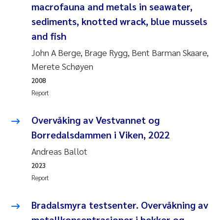
macrofauna and metals in seawater,
Joanna Lynn Kemp
2009
sediments, knotted wrack, blue mussels
and fish
Elizaveta Protsenko
2008
John A Berge, Brage Rygg, Bent Barman Skaare,
Eli Rinde
Merete Schøyen
2007
2008
Benoit Olivier Demars
2006
Report
Nicholas Roden
2005
Overvåking av Vestvannet og
Borredalsdammen i Viken, 2022
Stephanie Delacroix
Andreas Ballot
Maia Røst Kile
2023
Report
Birger Skjelbred
Bradalsmyra testsenter. Overvåkning av
Hege Gundersen
metallkonsentrasjoner i bekker og