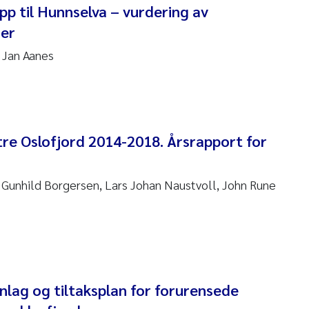
p til Hunnselva – vurdering av
nne Kim Gitmark
ser
ga Fløisand
l Jan Aanes
na Haugland Moen
 Xie
tre Oslofjord 2014-2018. Årsrapport for
ria Thérése Hultman
Gunhild Borgersen, Lars Johan Naustvoll, John Rune
a Margarida Pinto Costa
adyslava Hostyeva
lentina Elena Tartiu
nlag og tiltaksplan for forurensede
nia Cristina Gomes