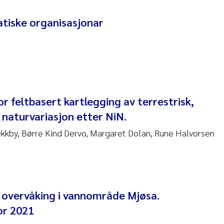
ar Brænden
atiske organisasjonar
em Chand
ling Aarhus Bratsberg
san Skogtvedt Røed
r feltbasert kartlegging av terrestrisk,
dyan Esam Ghareeb
 naturvariasjon etter NiN.
oukje Maria Platjouw
ekkby, Børre Kind Dervo, Margaret Dolan, Rune Halvorsen
ianne Dunthorn Egge
leen de Wit
t overvåking i vannområde Mjøsa.
or 2021
nche Eikrem