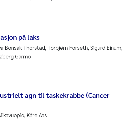
am David Lillicrap
henafi Seifu Gragne
asjon på laks
a Bonsak Thorstad, Torbjørn Forseth, Sigurd Einum,
le Økelsrud
 Aaberg Garmo
n-Erik Thrane
a Catarina Almeida
ustrielt agn til taskekrabbe (Cancer
v Bente Skancke
dré Staalstrøm
Siikavuopio, Kåre Aas
linda Valdecanas