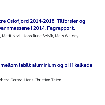
anna Lynn Kemp
izaveta Protsenko
re Oslofjord 2014-2018. Tilførsler og
 vannmassene i 2014. Fagrapport.
i Rinde
, Marit Norli, John Rune Selvik, Mats Walday
noit Olivier Demars
cholas Roden
ephanie Delacroix
llom labilt aluminium og pH i kalkede
ia Røst Kile
Aaberg Garmo, Hans-Christian Teien
rger Skjelbred
ge Gundersen