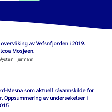
ine Dale
y Lusher
 overvåking av Vefsnfjorden i 2019.
e Åtland
Alcoa Mosjøen.
 Øystein Hjermann
ine Bekkby
nnicke Moe
grid Haande
rd-Mesna som aktuell råvannskilde for
Reset
r. Oppsummering av undersøkelser i
hnny Håll
2015