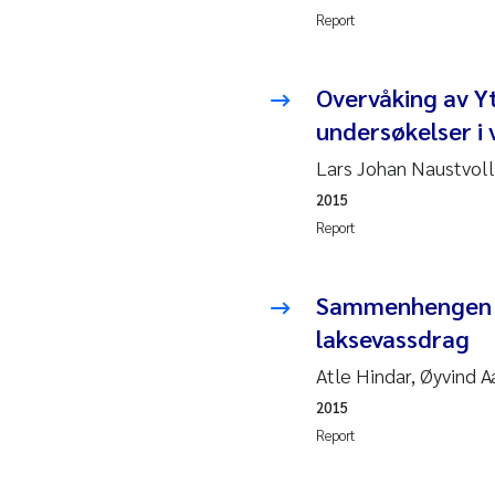
2010
Jo
Report
2009
El
Overvåking av Yt
undersøkelser i
2008
El
Lars Johan Naustvoll
2007
Be
2015
Report
2006
Ni
2005
St
Sammenhengen me
laksevassdrag
Ma
Atle Hindar, Øyvind 
2015
Bi
Report
He