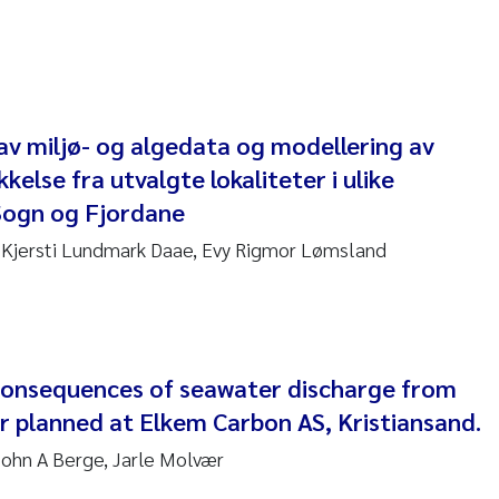
sanne Claudia Schneider
ilip Wallhead
ra Calabrese
av miljø- og algedata og modellering av
kelse fra utvalgte lokaliteter i ulike
e-Kristian Hess-Erga
Sogn og Fjordane
roline Mengeot
 Kjersti Lundmark Daae, Evy Rigmor Lømsland
ulo Mira Fernandes
biana Gomez Crespo
onsequences of seawater discharge from
ri Austnes
r planned at Elkem Carbon AS, Kristiansand.
ohn A Berge, Jarle Molvær
ura Friedrich