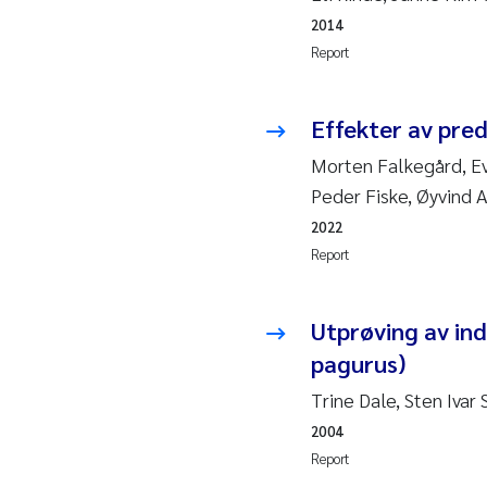
2014
Ad
Report
As
Effekter av pred
Morten Falkegård, Ev
As
Peder Fiske, Øyvind
Ja
2022
Report
An
Utprøving av ind
Li
pagurus)
An
Trine Dale, Sten Ivar 
2004
Be
Report