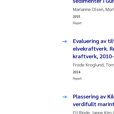
sedimenter i Gu
Marianne Olsen, Mort
So
2015
Si
Report
Th
Evaluering av ti
elvekraftverk. R
På
kraftverk, 2010
Me
Frode Kroglund, Torm
2014
El
Report
El
Plassering av Kil
Ai
verdifullt marin
Eli Rinde, Janne Kim 
Ca