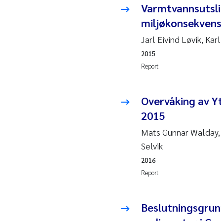
Varmtvannsutslip
Ja
miljøkonsekven
In
Jarl Eivind Løvik, Kar
2015
Le
Report
Li
Overvåking av Y
2015
Ma
Mats Gunnar Walday, 
An
Selvik
2016
Vl
Report
Va
Beslutningsgrun
Tâ