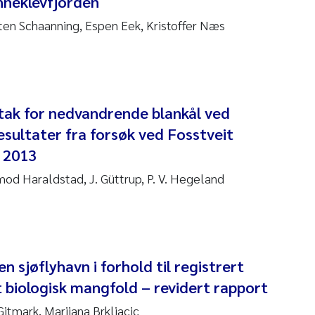
nneklevfjorden
en Schaanning, Espen Eek, Kristoffer Næs
ndre Meland
ndre Langaas
orjørn Larssen
ltak for nedvandrende blankål ved
esultater fra forsøk ved Fosstveit
l Molander
- 2013
rete Schøyen
od Haraldstad, J. Güttrup, P. V. Hegeland
isabeth Støhle Rødland
isabeth Lie
en sjøflyhavn i forhold til registrert
na Charlotte Wennberg
t biologisk mangfold – revidert rapport
Gitmark, Marijana Brkljacic
milla With Fagerli