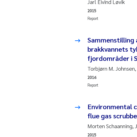
Jarl Eivind Løvik
2019
Su
2015
2018
Ph
Report
2017
Sa
Sammenstilling 
brakkvannets tyk
2016
Ol
fjordområder i 
2015
Ca
Torbjørn M. Johnsen,
2016
2014
Pa
Report
2013
Bi
Environmental c
2012
Ka
flue gas scrubbe
Morten Schaanning, J
2011
La
2015