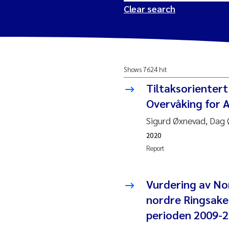
Clear search
2026
Tr
Shows 7624 hit
2025
Am
Tiltaksorientert
2024
Ås
Overvåking for 
Sigurd Øxnevad, Dag
2023
Tr
2020
Report
2022
Ja
2021
Si
Vurdering av No
Reset
nordre Ringsake
2020
Jo
perioden 2009-