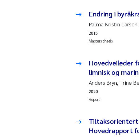
Ro
Endring i byråkr
Pr
Palma Kristin Larsen
2015
Er
Masters thesis
Su
Hovedveileder fo
Me
limnisk og marin
Fr
Anders Bryn, Trine B
2020
El
Report
He
Tiltaksorienter
Hovedrapport f
We