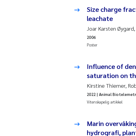
Size charge frac
Hans
leachate
Mar
Joar Karsten Øygard,
2006
Hele
Poster
Paul
Influence of de
Ram
saturation on t
Liv 
Kirstine Thiemer, R
2022
| Animal Biotelemet
Mae
Vitenskapelig artikkel
Erli
Marin overvåkin
Hele
hydrografi, plan