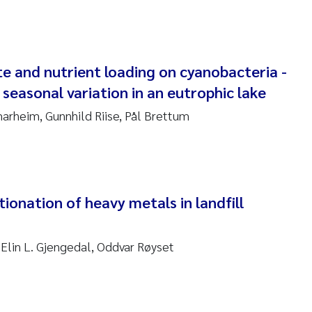
 Carlos Farias Pardo
ra Consolaro
e and nutrient loading on cyanobacteria -
 seasonal variation in an eutrophic lake
de Sundnes
arheim, Gunnhild Riise, Pål Brettum
ew Luke King
Allan
 van Bavel
tionation of heavy metals in landfill
ianne Mosberg
 Elin L. Gjengedal, Oddvar Røyset
inka Fürst
line Enge