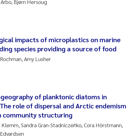
en Lund
 Arbo, Bjørn Hersoug
tasia Georgantzopoulou
r Brænden
gical impacts of microplastics on marine
ding species providing a source of food
ete Schøyen
 Rochman, Amy Lusher
lla With Fagerli
a Haugland Moen
yan Esam Ghareeb
ogeography of planktonic diatoms in
 The role of dispersal and Arctic endemism
m Chand
n community structuring
n Klemm, Sandra Gran-Stadniczeñko, Cora Hörstmann,
jørn Larssen
 Edvardsen