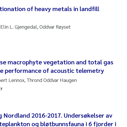
tionation of heavy metals in landfill
 Nicolai Adam
i Moren
 Elin L. Gjengedal, Oddvar Røyset
ne Frigstad
a Brighytte Ocampo
nse macrophyte vegetation and total gas
on
he performance of acoustic telemetry
Bente Skancke
obert Lennox, Thrond Oddvar Haugen
ry
ve McGovern
ng Aarhus Bratsberg
g Nordland 2016-2017. Undersøkelser av
en de Wit
teplankton og bløtbunnsfauna i 6 fjorder i