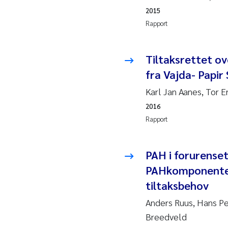
2010
Rolf
2015
Rapport
2009
Mar
Tiltaksrettet ov
2008
Sand
fra Vajda- Papir
2007
Ane
Karl Jan Aanes, Tor Er
2016
2006
Maxi
Rapport
2005
Emm
PAH i forurense
Kath
PAHkomponenter/
tiltaksbehov
Line
Anders Ruus, Hans Pe
Pawe
Breedveld