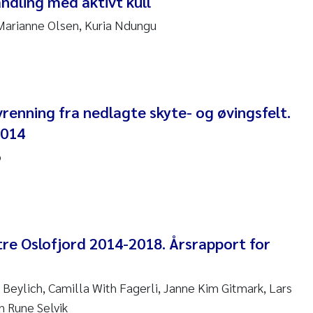
ndling med aktivt kull
 Stock
Marianne Olsen, Kuria Ndungu
a Szulecka
 Jeanette Kvanneid
renning fra nedlagte skyte- og øvingsfelt.
n Johannesen
2014
en Wilhelm Knudsen
o
 Ragnar Berg
re Langaas
tre Oslofjord 2014-2018. Årsrapport for
nd Kaste
 Beylich, Camilla With Fagerli, Janne Kim Gitmark, Lars
stian Vogelsang
n Rune Selvik