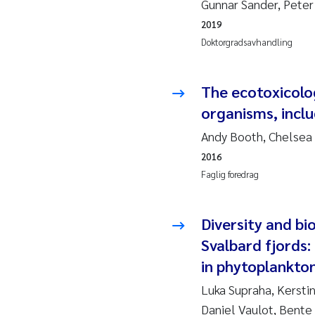
Esp
Gunnar Sander, Peter
2019
Anas
Doktorgradsavhandling
Roa
The ecotoxicolo
organisms, inclu
Mer
Andy Booth, Chelsea
Cami
2016
Faglig foredrag
Len
Med
Diversity and bi
Svalbard fjords:
Pre
in phytoplankto
Luka Supraha, Kersti
Thor
Daniel Vaulot, Bente