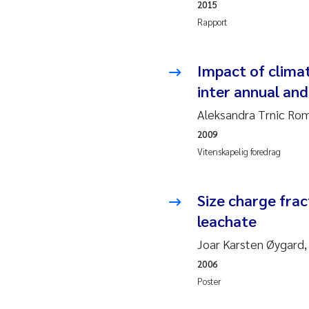
2015
Juan
Rapport
Chia
Impact of climat
inter annual and
Fro
Aleksandra Trnic Rom
Andr
2009
Vitenskapelig foredrag
Ian 
Bert
Size charge frac
leachate
Mar
Joar Karsten Øygard,
Kath
2006
Poster
Caro