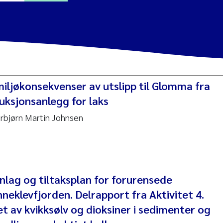
a Alling
Lin
iljøkonsekvenser av utslipp til Glomma fra
tina Øie Kvile
uksjonsanlegg for laks
rbjørn Martin Johnsen
i Balkoni
anne Stave Sekkenes
les Patrick Lavin
nlag og tiltaksplan for forurensede
Nullstill
neklevfjorden. Delrapport fra Aktivitet 4.
n Aasland
et av kvikksølv og dioksiner i sedimenter og