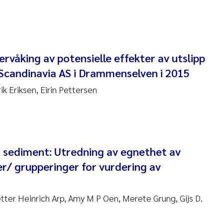
 David Vogt
ta Moyano
ervåking av potensielle effekter av utslipp
ra Stadniczenko Gran
 Scandinavia AS i Drammenselven i 2015
tte Engesmo
ik Eriksen, Eirin Pettersen
milian Nawrath
y Falk Nøklebye
t sediment: Utredning av egnethet av
rine Ivsett Johnsen
 grupperinger for vurdering av
 Johanne Barkved
tter Heinrich Arp, Amy M P Oen, Merete Grung, Gijs D.
l Krzeminski