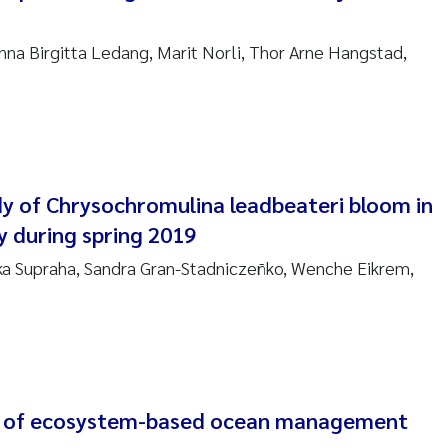
re Franqois Jaccard
nna Birgitta Ledang, Marit Norli, Thor Arne Hangstad,
ard Garth James
erby
 Økelsrud
nar Andre Beylich
dy of Chrysochromulina leadbeateri bloom in
 during spring 2019
nafi Seifu Gragne
ka Supraha, Sandra Gran-Stadniczeñko, Wenche Eikrem,
yslava Hostyeva
Arne Segtnan Skogan
Margarida Pinto Costa
 of ecosystem-based ocean management