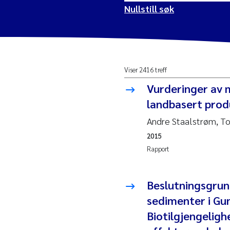
Nullstill søk
2026
Vanj
Viser 2416 treff
2025
Yan 
Vurderinger av m
2024
Kris
landbasert prod
Andre Staalstrøm, To
2023
Aret
2015
Rapport
2022
Mari
2021
Char
Beslutningsgrun
Nullstill
sedimenter i Gun
2020
Eiri
Biotilgjengeligh