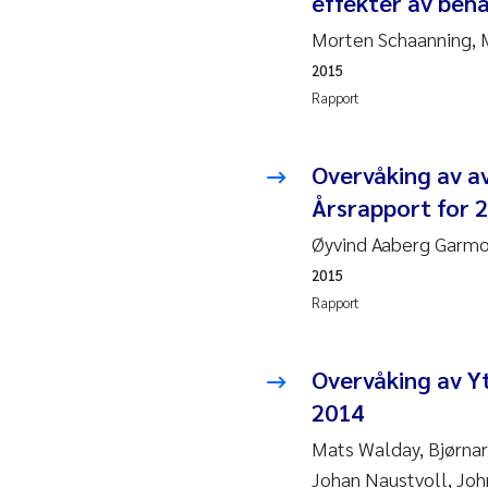
effekter av beha
2019
Andy
Morten Schaanning, 
2018
Juli
2015
Rapport
2017
Aase
Overvåking av av
2016
Elle
Årsrapport for 
2015
Ste
Øyvind Aaberg Garm
2015
2014
Paul
Rapport
2013
Sind
Overvåking av Y
2012
Øyvi
2014
Mats Walday, Bjørnar
2011
Chri
Johan Naustvoll, Joh