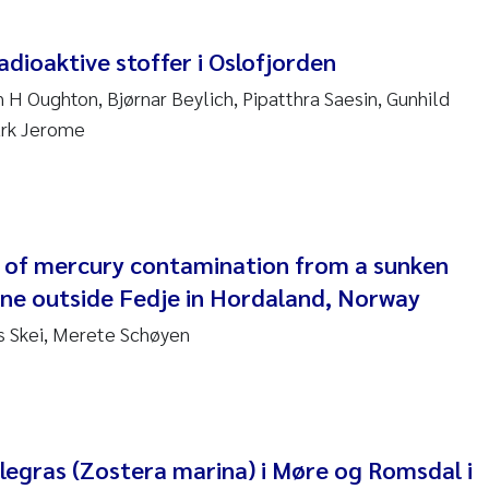
 David Vogt
adioaktive stoffer i Oslofjorden
ta Moyano
 H Oughton, Bjørnar Beylich, Pipatthra Saesin, Gunhild
ark Jerome
ra Stadniczenko Gran
tte Engesmo
milian Nawrath
 of mercury contamination from a sunken
e outside Fedje in Hordaland, Norway
y Falk Nøklebye
s Skei, Merete Schøyen
rine Ivsett Johnsen
 Johanne Barkved
l Krzeminski
legras (Zostera marina) i Møre og Romsdal i