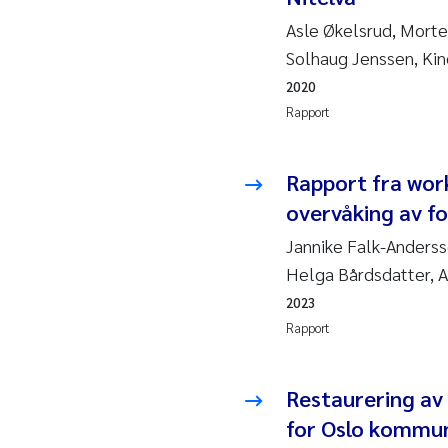
Esp
Asle Økelsrud, Morte
Anas
Solhaug Jenssen, Ki
2020
Roa
Rapport
Mer
Rapport fra wor
Cami
overvåking av fo
Jannike Falk-Anderss
Len
Helga Bårdsdatter, 
2023
Med
Rapport
Pre
Restaurering av 
Thor
for Oslo kommu