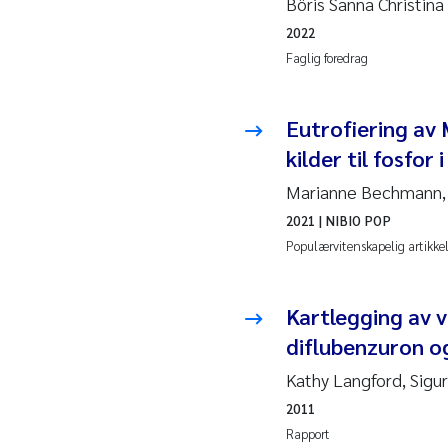
Böris Sanna Christin
2019
Andy
2022
2018
Juli
Faglig foredrag
2017
Aase
Eutrofiering av 
kilder til fosfor
2016
Elle
Marianne Bechmann, J
2015
Ste
2021
| NIBIO POP
Populærvitenskapelig artikke
2014
Paul
2013
Sind
Kartlegging av v
diflubenzuron o
2012
Øyvi
Kathy Langford, Sig
2011
2011
Chri
Rapport