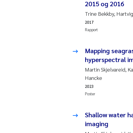
2015 og 2016
Juan
Trine Bekkby, Hartvig
2017
Chia
Rapport
Fro
Mapping seagras
Andr
hyperspectral i
Ian 
Martin Skjelvareid, K
Hancke
Bert
2023
Poster
Mar
Shallow water h
Kath
imaging
Caro