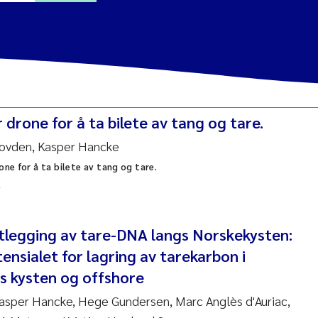
a Alling
Lin
 drone for å ta bilete av tang og tare.
tina Øie Kvile
ovden, Kasper Hancke
one for å ta bilete av tang og tare.
i Balkoni
l
anne Stave Sekkenes
tlegging av tare-DNA langs Norskekysten:
les Patrick Lavin
ensialet for lagring av tarekarbon i
Nullstill
s kysten og offshore
n Aasland
asper Hancke, Hege Gundersen, Marc Anglès d'Auriac,