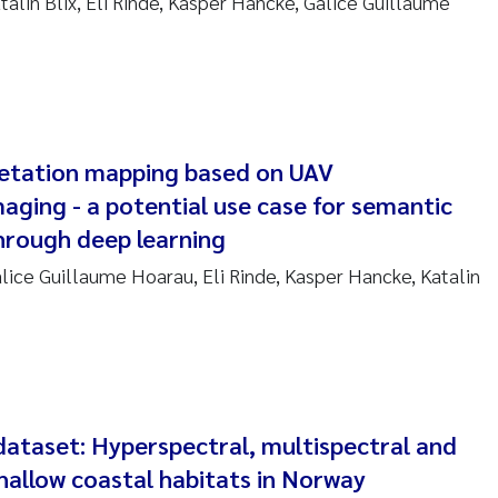
atalin Blix, Eli Rinde, Kasper Hancke, Galice Guillaume
 Nicolai Adam
i Moren
ne Frigstad
etation mapping based on UAV
aging - a potential use case for semantic
a Brighytte Ocampo
rough deep learning
on
alice Guillaume Hoarau, Eli Rinde, Kasper Hancke, Katalin
Bente Skancke
ve McGovern
ng Aarhus Bratsberg
taset: Hyperspectral, multispectral and
en de Wit
hallow coastal habitats in Norway