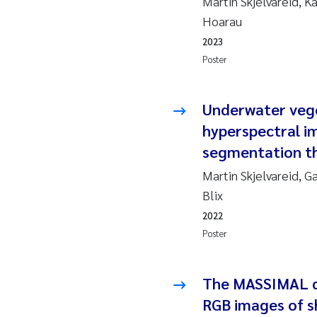
Martin Skjelvareid, K
Hoarau
Hans
2023
Poster
Mar
Hele
Underwater veg
hyperspectral im
Paul
segmentation th
Ram
Martin Skjelvareid, G
Liv 
Blix
2022
Mae
Poster
Erli
The MASSIMAL da
Hele
RGB images of s