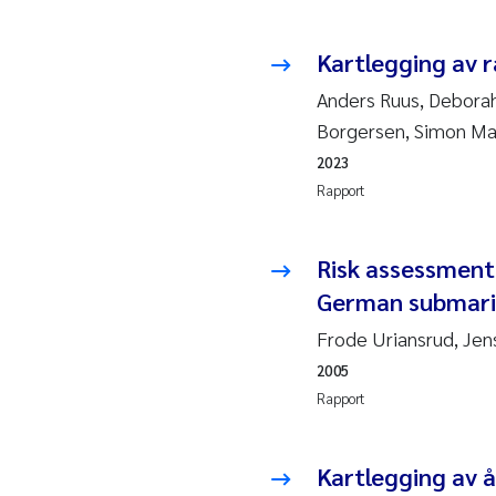
2010
Rolf
Kartlegging av r
2009
Mar
Anders Ruus, Deborah
Borgersen, Simon M
2008
Sand
2023
2007
Ane
Rapport
2006
Maxi
Risk assessment
German submarin
2005
Emm
Frode Uriansrud, Jen
Kath
2005
Rapport
Line
Pawe
Kartlegging av å