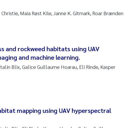
 Carlos Farias Pardo
 Christie, Maia Røst Kile, Janne K. Gitmark, Roar Brænden
ra Consolaro
de Sundnes
s and rockweed habitats using UAV
ew Luke King
maging and machine learning.
Allan
atalin Blix, Galice Guillaume Hoarau, Eli Rinde, Kasper
 van Bavel
ianne Mosberg
abitat mapping using UAV hyperspectral
inka Fürst
line Enge