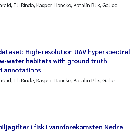
reid, Eli Rinde, Kasper Hancke, Katalin Blix, Galice
re Franqois Jaccard
ard Garth James
erby
 Økelsrud
taset: High-resolution UAV hyperspectral
ow-water habitats with ground truth
nar Andre Beylich
d annotations
nafi Seifu Gragne
reid, Eli Rinde, Kasper Hancke, Katalin Blix, Galice
yslava Hostyeva
Arne Segtnan Skogan
Margarida Pinto Costa
iljøgifter i fisk i vannforekomsten Nedre