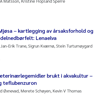
a A Matsson, Kristine Hopland Sperre
 Stock
a Szulecka
 Jeanette Kvanneid
Mjøsa – kartlegging av årsaksforhold og
 i delnedbørfelt: Lenaelva
n Johannesen
an-Erik Trane, Sigrun Kværnø, Stein Turtumøygard
en Wilhelm Knudsen
l
 Ragnar Berg
re Langaas
eterinærlegemidler brukt i akvakultur –
g teflubenzuron
nd Kaste
urd Øxnevad, Merete Schøyen, Kevin V Thomas
stian Vogelsang