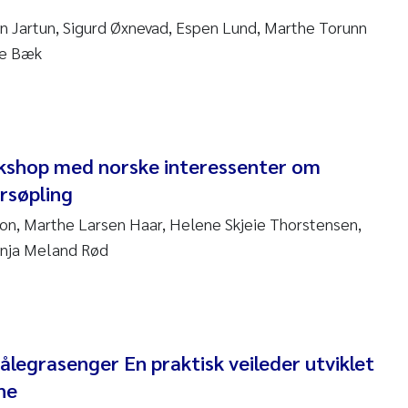
en Lund
n Jartun, Sigurd Øxnevad, Espen Lund, Marthe Torunn
tasia Georgantzopoulou
ne Bæk
r Brænden
ete Schøyen
kshop med norske interessenter om
lla With Fagerli
rsøpling
on, Marthe Larsen Haar, Helene Skjeie Thorstensen,
a Haugland Moen
Anja Meland Rød
yan Esam Ghareeb
m Chand
ålegrasenger En praktisk veileder utviklet
jørn Larssen
ne