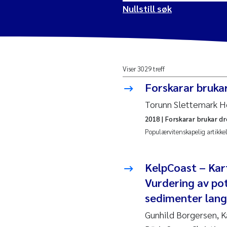
Nullstill søk
2026
Vanj
Viser 3029 treff
2025
Yan 
Forskarar brukar
2024
Kris
Torunn Slettemark H
2018
| Forskarar brukar dr
2023
Aret
Populærvitenskapelig artikke
2022
Mari
KelpCoast – Kar
2021
Char
Vurdering av pot
Nullstill
sedimenter lang
2020
Eiri
Gunhild Borgersen, K