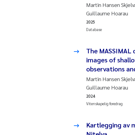
Martin Hansen Skjelva
Pier
Guillaume Hoarau
Rich
2025
Bell
Database
Asle
The MASSIMAL da
images of shall
Bjør
observations an
Ashe
Martin Hansen Skjelva
Guillaume Hoarau
Vlad
2024
Vitenskapelig foredrag
Odd 
Ana 
Kartlegging av m
Nitelva