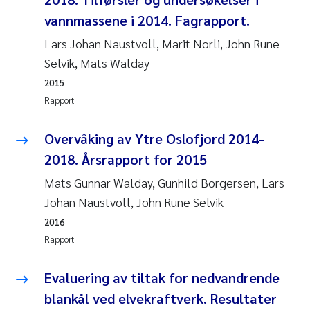
vannmassene i 2014. Fagrapport.
Juan Carlos Farias Pardo
Lars Johan Naustvoll, Marit Norli, John Rune
Selvik, Mats Walday
Chiara Consolaro
2015
Frode Sundnes
Rapport
Andrew Luke King
Overvåking av Ytre Oslofjord 2014-
2018. Årsrapport for 2015
Ian Allan
Mats Gunnar Walday, Gunhild Borgersen, Lars
Johan Naustvoll, John Rune Selvik
Bert van Bavel
2016
Marianne Mosberg
Rapport
Kathinka Fürst
Evaluering av tiltak for nedvandrende
blankål ved elvekraftverk. Resultater