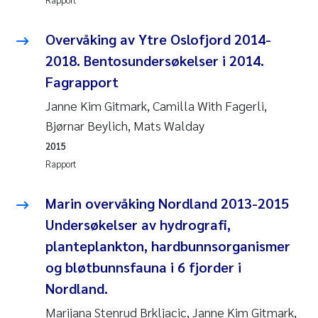
Pierre Franqois Jaccard
Overvåking av Ytre Oslofjord 2014-
Richard Garth James Bellerby
2018. Bentosundersøkelser i 2014.
Fagrapport
Asle Økelsrud
Janne Kim Gitmark, Camilla With Fagerli,
Bjørnar Andre Beylich
Bjørnar Beylich, Mats Walday
2015
Ashenafi Seifu Gragne
Rapport
Vladyslava Hostyeva
Marin overvåking Nordland 2013-2015
Undersøkelser av hydrografi,
Odd Arne Segtnan Skogan
planteplankton, hardbunnsorganismer
Ana Margarida Pinto Costa
og bløtbunnsfauna i 6 fjorder i
Nordland.
Espen Lund
Marijana Stenrud Brkljacic, Janne Kim Gitmark,