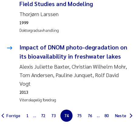
Field Studies and Modeling
Jens Vedal
Thorjørn Larssen
Louise Valestrand
1999
Doktorgradsavhandling
Maria Thérése Hultman
Impact of DNOM photo-degradation on
Peter Stig Hansen
its bioavailability in freshwater lakes
Alexis Juliette Baxter, Christian Wilhelm Mohr,
Jannicke Moe
Tom Andersen, Pauline Junquet, Rolf David
Ana Catarina Almeida
Vogt
2013
Adam David Lillicrap
Vitenskapelig foredrag
Erik Höglund
Forrige
1
...
72
73
74
75
76
...
80
Neste
Debhasish Bhakta