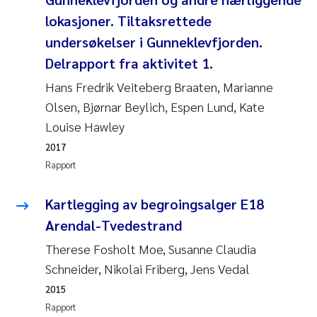
Andy Stock
2018
lokasjoner. Tiltaksrettede
undersøkelser i Gunneklevfjorden.
Julia Szulecka
2017
Delrapport fra aktivitet 1.
Aase Jeanette Kvanneid
Hans Fredrik Veiteberg Braaten, Marianne
2016
Olsen, Bjørnar Beylich, Espen Lund, Kate
Ellen Johannesen
2015
Louise Hawley
2017
Steen Wilhelm Knudsen
2014
Rapport
Paul Ragnar Berg
2013
Kartlegging av begroingsalger E18
Arendal-Tvedestrand
Sindre Langaas
2012
Therese Fosholt Moe, Susanne Claudia
Øyvind Kaste
Schneider, Nikolai Friberg, Jens Vedal
2011
2015
Christian Vogelsang
2010
Rapport