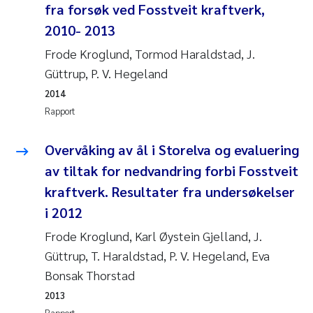
Caroline Enge
fra forsøk ved Fosstveit kraftverk,
2010- 2013
Hans Nicolai Adam
Frode Kroglund, Tormod Haraldstad, J.
Mari Moren
Güttrup, P. V. Hegeland
2014
Helene Frigstad
Rapport
Paula Brighytte Ocampo Ramon
Overvåking av ål i Storelva og evaluering
av tiltak for nedvandring forbi Fosstveit
Liv Bente Skancke
kraftverk. Resultater fra undersøkelser
i 2012
Maeve McGovern
Frode Kroglund, Karl Øystein Gjelland, J.
Erling Aarhus Bratsberg
Güttrup, T. Haraldstad, P. V. Hegeland, Eva
Bonsak Thorstad
Heleen de Wit
2013
Rapport