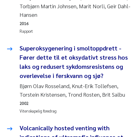
Torbjørn Martin Johnsen, Marit Norli, Geir Dahl-
Anastasia Georgantzopoulou
Hansen
Roar Brænden
2016
Rapport
Merete Schøyen
Superoksygenering i smoltoppdrett -
Camilla With Fagerli
Fører dette til et oksydativt stress hos
laks og redusert sykdomsresistens og
Lena Haugland Moen
overlevelse i ferskvann og sjø?
Medyan Esam Ghareeb
Bjørn Olav Rosseland, Knut-Erik Tollefsen,
Torstein Kristensen, Trond Rosten, Brit Salbu
Prem Chand
2002
Vitenskapelig foredrag
Thorjørn Larssen
Volcanically hosted venting with
Kasper Hancke