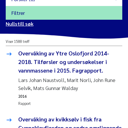
Filtrer
2026
Nullstill søk
Vanja Alling
2025
Viser 1588 treff
Yan Lin
2024
Overvåking av Ytre Oslofjord 2014-
Kristina Øie Kvile
2018. Tilførsler og undersøkelser i
2023
vannmassene i 2015. Fagrapport.
Areti Balkoni
2022
Lars Johan Naustvoll, Marit Norli, John Rune
Selvik, Mats Gunnar Walday
Marianne Stave Sekkenes
2021
2016
Nullstill
Rapport
Charles Patrick Lavin
2020
Nullstill
Overvåking av kvikksølv i fisk fra
Eirin Aasland
2019
Gunneklevfjorden og andre nærliggende