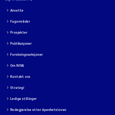
Diya Chakravorty
Ansatte
Fagområder
Leah Amber Jackson-Blake
Prosjekter
Cathrine Brecke Gundersen
Publikasjoner
Marc Anglès d'Auriac
Forskningsseksjoner
Anders Gjørwad Hagen
Om NIVA
Saskia Trubbach
Kontakt oss
Strategi
Andreas Ballot
Ledige stillinger
Jonas Persson
Redegjørelse etter åpenhetsloven
Camilla H C Hagman