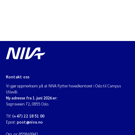
Jarle Håvardstun
James Edward Sample
Rita Næss
Øyvind Tangen Ødegaard
Inga Fløisand
Kontakt oss
Solrun Figenschau Skjellum
Vi gjør oppmerksom på at NIVA flytter hovedkontoret i Oslo til Campus
Ullevål.
Ny adresse fra 1. juni 2026 er:
Marijana Stenrud Brkljacic
Sognsveien 72, 0855 Oslo.
Ailbhe Lisette Macken
Tlf:
(+47) 22 18 51 00
Epost:
post@niva.no
Anders Ruus
Org. nr: 855869942