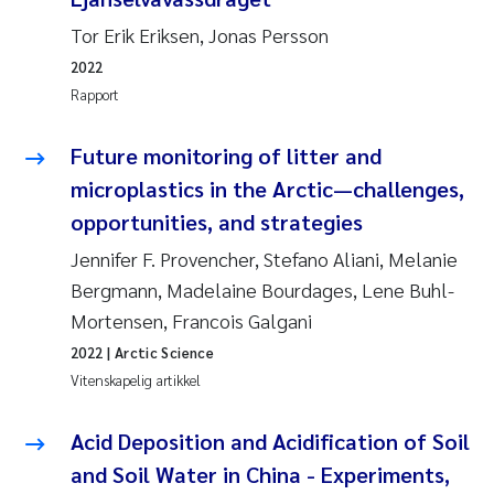
Veronica Sæther Eftevåg
Tor Erik Eriksen, Jonas Persson
Valentina Elena Tartiu
2022
Rapport
Tânia Cristina Gomes
Future monitoring of litter and
Susan Skogtvedt Røed
microplastics in the Arctic—challenges,
opportunities, and strategies
Belinda Valdecanas
Jennifer F. Provencher, Stefano Aliani, Melanie
Elianne Dunthorn Egge
Bergmann, Madelaine Bourdages, Lene Buhl-
Mortensen, Francois Galgani
Elisabeth Lie
2022
| Arctic Science
Vitenskapelig artikkel
Froukje Maria Platjouw
Acid Deposition and Acidification of Soil
Jan-Erik Thrane
and Soil Water in China - Experiments,