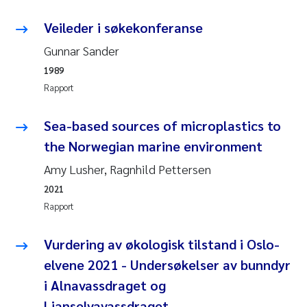
Veileder i søkekonferanse
Susanne Claudia Schneider
Gunnar Sander
Sabine Marty
1989
Rapport
Elisabeth Støhle Rødland
Sea-based sources of microplastics to
Marit Villø
the Norwegian marine environment
Amy Lusher, Ragnhild Pettersen
Jonny Beyer
2021
Nathalie Marquesin-Risbakk
Rapport
Synne Authén Andresen
Vurdering av økologisk tilstand i Oslo-
elvene 2021 - Undersøkelser av bunndyr
Sophie Mentzel
i Alnavassdraget og
Ljanselvavassdraget