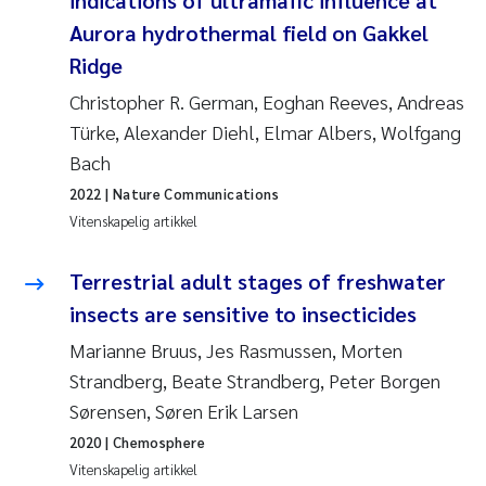
indications of ultramafic influence at
Aurora hydrothermal field on Gakkel
Svetlana Pakhomova
Ridge
Li Xie
Christopher R. German, Eoghan Reeves, Andreas
Türke, Alexander Diehl, Elmar Albers, Wolfgang
Susanne Jøntvedt Jørgensen
Bach
2022
| Nature Communications
André Staalstrøm
Vitenskapelig artikkel
Uta Brandt
Terrestrial adult stages of freshwater
insects are sensitive to insecticides
Samantha Goncalves Prat
Marianne Bruus, Jes Rasmussen, Morten
Knut Erik Tollefsen
Strandberg, Beate Strandberg, Peter Borgen
Sørensen, Søren Erik Larsen
Sigrid Haande
2020
| Chemosphere
Vitenskapelig artikkel
Johnny Håll