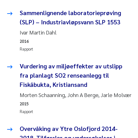
Rolf David Vogt
2009
Sammenlignende laboratorieprøving
(SLP) – Industriavløpsvann SLP 1553
Marta Moyano
2008
Ivar Martin Dahl
Sandra Stadniczenko Gran
2007
2016
Rapport
Anette Engesmo
2006
Vurdering av miljøeffekter av utslipp
Maximilian Nawrath
2005
fra planlagt SO2 renseanlegg til
Fiskåbukta, Kristiansand
Emmy Falk Nøklebye
Morten Schaanning, John A Berge, Jarle Molvær
Kathrine Ivsett Johnsen
2015
Rapport
Line Johanne Barkved
Overvåking av Ytre Oslofjord 2014-
Pawel Krzeminski
2018. Tilførsler og undersøkelser i