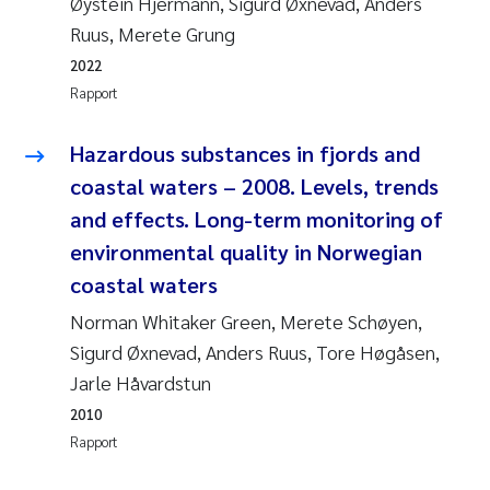
Øystein Hjermann, Sigurd Øxnevad, Anders
Andy Stock
2018
Ruus, Merete Grung
2022
Julia Szulecka
2017
Rapport
Aase Jeanette Kvanneid
2016
Hazardous substances in fjords and
coastal waters – 2008. Levels, trends
Ellen Johannesen
2015
and effects. Long-term monitoring of
Steen Wilhelm Knudsen
2014
environmental quality in Norwegian
coastal waters
Paul Ragnar Berg
2013
Norman Whitaker Green, Merete Schøyen,
Sigurd Øxnevad, Anders Ruus, Tore Høgåsen,
Sindre Langaas
2012
Jarle Håvardstun
Øyvind Kaste
2011
2010
Rapport
Christian Vogelsang
2010