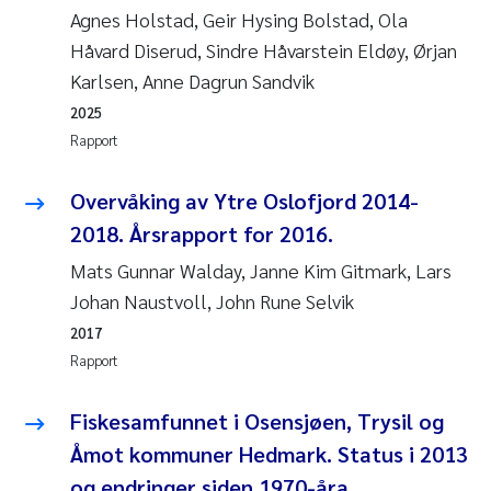
Caroline Enge
Agnes Holstad, Geir Hysing Bolstad, Ola
Håvard Diserud, Sindre Håvarstein Eldøy, Ørjan
Hans Nicolai Adam
Karlsen, Anne Dagrun Sandvik
Mari Moren
2025
Rapport
Helene Frigstad
Overvåking av Ytre Oslofjord 2014-
Paula Brighytte Ocampo Ramon
2018. Årsrapport for 2016.
Mats Gunnar Walday, Janne Kim Gitmark, Lars
Liv Bente Skancke
Johan Naustvoll, John Rune Selvik
2017
Maeve McGovern
Rapport
Erling Aarhus Bratsberg
Fiskesamfunnet i Osensjøen, Trysil og
Heleen de Wit
Åmot kommuner Hedmark. Status i 2013
og endringer siden 1970-åra