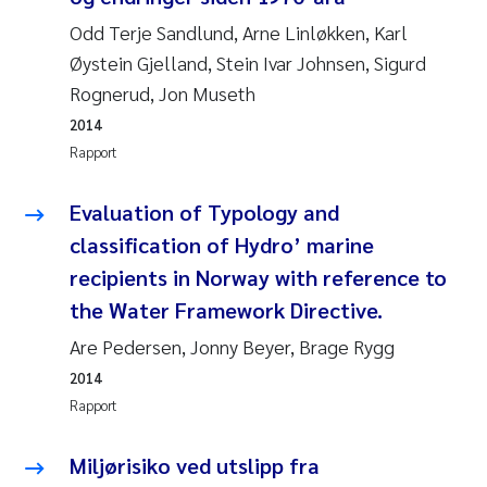
Pierre Franqois Jaccard
Odd Terje Sandlund, Arne Linløkken, Karl
Øystein Gjelland, Stein Ivar Johnsen, Sigurd
Richard Garth James Bellerby
Rognerud, Jon Museth
Asle Økelsrud
2014
Rapport
Bjørnar Andre Beylich
Evaluation of Typology and
Ashenafi Seifu Gragne
classification of Hydro’ marine
recipients in Norway with reference to
Vladyslava Hostyeva
the Water Framework Directive.
Are Pedersen, Jonny Beyer, Brage Rygg
Odd Arne Segtnan Skogan
2014
Ana Margarida Pinto Costa
Rapport
Espen Lund
Miljørisiko ved utslipp fra