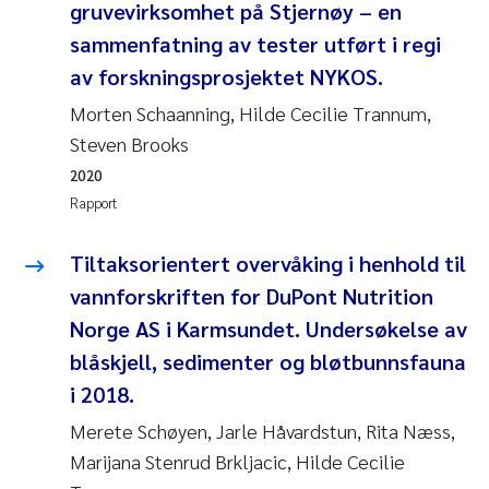
gruvevirksomhet på Stjernøy – en
Anastasia Georgantzopoulou
sammenfatning av tester utført i regi
av forskningsprosjektet NYKOS.
Roar Brænden
Morten Schaanning, Hilde Cecilie Trannum,
Merete Schøyen
Steven Brooks
2020
Camilla With Fagerli
Rapport
Lena Haugland Moen
Tiltaksorientert overvåking i henhold til
vannforskriften for DuPont Nutrition
Medyan Esam Ghareeb
Norge AS i Karmsundet. Undersøkelse av
blåskjell, sedimenter og bløtbunnsfauna
Prem Chand
i 2018.
Thorjørn Larssen
Merete Schøyen, Jarle Håvardstun, Rita Næss,
Marijana Stenrud Brkljacic, Hilde Cecilie
Kasper Hancke