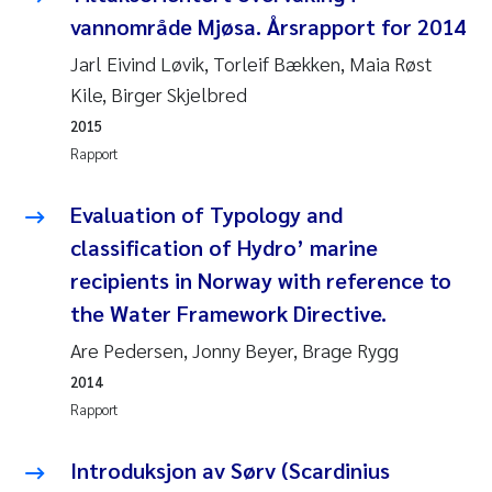
Veronica Sæther Eftevåg
vannområde Mjøsa. Årsrapport for 2014
Valentina Elena Tartiu
Jarl Eivind Løvik, Torleif Bækken, Maia Røst
Kile, Birger Skjelbred
Tânia Cristina Gomes
2015
Rapport
Susan Skogtvedt Røed
Evaluation of Typology and
Belinda Valdecanas
classification of Hydro’ marine
recipients in Norway with reference to
Elianne Dunthorn Egge
the Water Framework Directive.
Elisabeth Lie
Are Pedersen, Jonny Beyer, Brage Rygg
2014
Froukje Maria Platjouw
Rapport
Jan-Erik Thrane
Introduksjon av Sørv (Scardinius