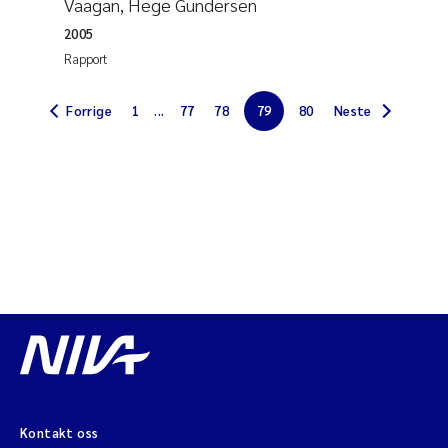
Vaagan, Hege Gundersen
Jarle Håvardstun
2005
Rapport
James Edward Sample
Forrige
1
...
77
78
79
80
Neste
Rita Næss
Øyvind Tangen Ødegaard
Inga Fløisand
Solrun Figenschau Skjellum
Marijana Stenrud Brkljacic
Ailbhe Lisette Macken
Kontakt oss
Anders Ruus