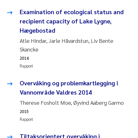
Examination of ecological status and
Susanne Claudia Schneider
recipient capacity of Lake Lygne,
Hægebostad
Sabine Marty
Atle Hindar, Jarle Håvardstun, Liv Bente
Elisabeth Støhle Rødland
Skancke
2014
Marit Villø
Rapport
Jonny Beyer
Overvåking og problemkartlegging i
Vannområde Valdres 2014
Nathalie Marquesin-Risbakk
Therese Fosholt Moe, Øyvind Aaberg Garmo
Synne Authén Andresen
2015
Rapport
Sophie Mentzel
Tiltaksorientert overvåking i