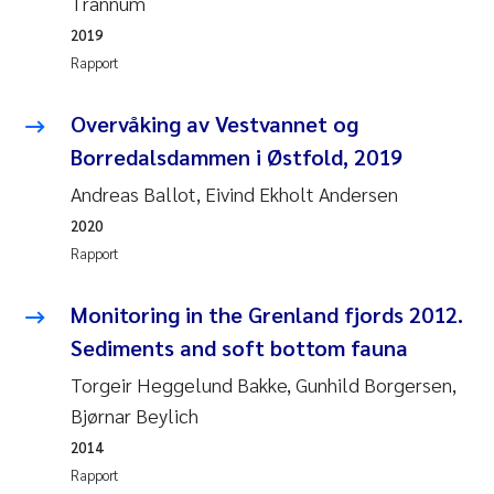
Trannum
2019
Svetlana Pakhomova
Rapport
Li Xie
Overvåking av Vestvannet og
Susanne Jøntvedt Jørgensen
Borredalsdammen i Østfold, 2019
Andreas Ballot, Eivind Ekholt Andersen
André Staalstrøm
2020
Rapport
Uta Brandt
Monitoring in the Grenland fjords 2012.
Samantha Goncalves Prat
Sediments and soft bottom fauna
Knut Erik Tollefsen
Torgeir Heggelund Bakke, Gunhild Borgersen,
Bjørnar Beylich
Sigrid Haande
2014
Rapport
Johnny Håll