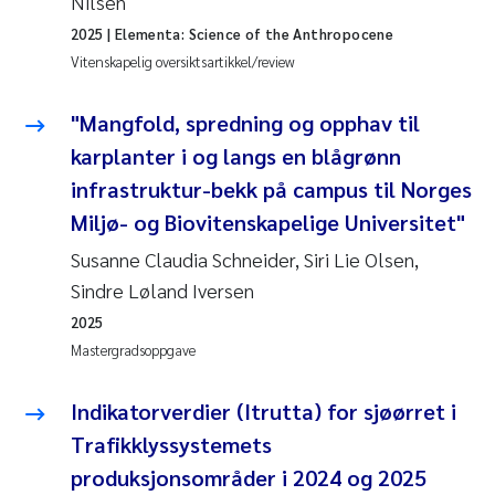
Nilsen
2025
| Elementa: Science of the Anthropocene
Juan Carlos Farias Pardo
Vitenskapelig oversiktsartikkel/review
Chiara Consolaro
"Mangfold, spredning og opphav til
karplanter i og langs en blågrønn
Frode Sundnes
infrastruktur-bekk på campus til Norges
Andrew Luke King
Miljø- og Biovitenskapelige Universitet"
Susanne Claudia Schneider, Siri Lie Olsen,
Ian Allan
Sindre Løland Iversen
2025
Bert van Bavel
Mastergradsoppgave
Marianne Mosberg
Indikatorverdier (Itrutta) for sjøørret i
Kathinka Fürst
Trafikklyssystemets
produksjonsområder i 2024 og 2025