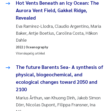
Hot Vents Beneath an Icy Ocean: The
Rolf David Vogt
2009
Aurora Vent Field, Gakkel Ridge,
Revealed
Marta Moyano
2008
Eva Ramirez-Llodra, Claudio Argentino, Maria
Baker, Antje Boetius, Carolina Costa, Håkon
Sandra Stadniczenko Gran
2007
Dahle
Anette Engesmo
2006
2022
| Oceanography
Vitenskapelig artikkel
Maximilian Nawrath
2005
The future Barents Sea- A synthesis of
Emmy Falk Nøklebye
physical, biogeochemical, and
ecological changes toward 2050 and
Kathrine Ivsett Johnsen
2100
Line Johanne Barkved
Marius Årthun, van Khuong Dinh, Jakob Simon
Dörr, Nicolas Dupont, Filippa Fransner, Ina
Pawel Krzeminski