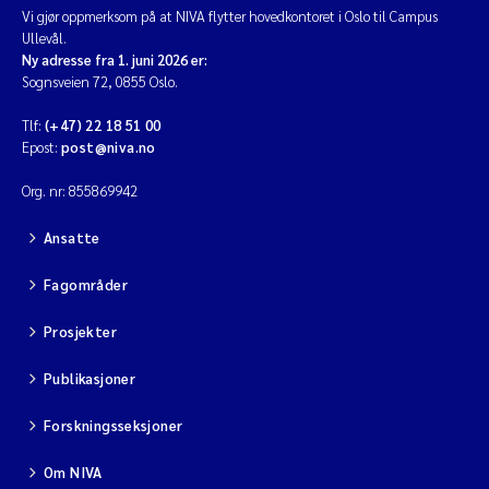
Vi gjør oppmerksom på at NIVA flytter hovedkontoret i Oslo til Campus
Ullevål.
Diya Chakravorty
Ny adresse fra 1. juni 2026 er:
Sognsveien 72, 0855 Oslo.
Leah Amber Jackson-Blake
Tlf:
(+47) 22 18 51 00
Epost:
post@niva.no
Cathrine Brecke Gundersen
Org. nr: 855869942
Marc Anglès d'Auriac
Ansatte
Anders Gjørwad Hagen
Fagområder
Saskia Trubbach
Prosjekter
Andreas Ballot
Publikasjoner
Forskningsseksjoner
Jonas Persson
Om NIVA
Camilla H C Hagman