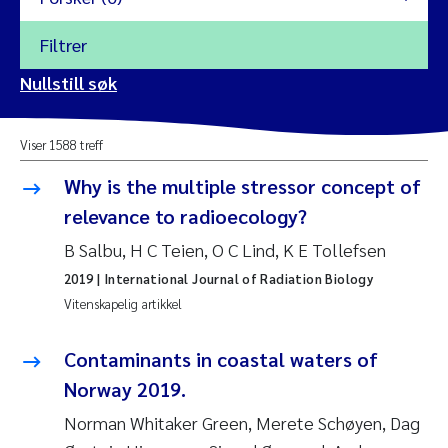
Filtrer
2026
Nullstill søk
Vanja Alling
2025
Viser 1588 treff
Yan Lin
2024
Why is the multiple stressor concept of
Kristina Øie Kvile
relevance to radioecology?
2023
B Salbu, H C Teien, O C Lind, K E Tollefsen
Areti Balkoni
2022
2019
| International Journal of Radiation Biology
Vitenskapelig artikkel
Marianne Stave Sekkenes
2021
Nullstill
Contaminants in coastal waters of
Charles Patrick Lavin
2020
Norway 2019.
Nullstill
Eirin Aasland
2019
Norman Whitaker Green, Merete Schøyen, Dag