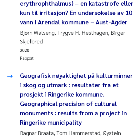
erythrophthalmus) – en katastrofe eller
Jens Vedal
kun til irritasjon? En undersøkelse av 10
Louise Valestrand
vann i Arendal kommune – Aust-Agder
Bjørn Walseng, Trygve H. Hesthagen, Birger
Maria Thérése Hultman
Skjelbred
2020
Peter Stig Hansen
Rapport
Jannicke Moe
Geografisk nøyaktighet på kulturminner
i skog og utmark : resultater fra et
Ana Catarina Almeida
prosjekt i Ringerike kommune.
Adam David Lillicrap
Geographical precision of cultural
monuments : results from a project in
Erik Höglund
Ringerike municipality
Ragnar Braata, Tom Hammerstad, Øystein
Debhasish Bhakta