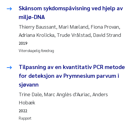
Andy Stock
2018
Skånsom sykdomspåvisning ved hjelp av
miljø-DNA
Julia Szulecka
2017
Thierry Baussant, Mari Mæland, Fiona Provan,
Adriana Krolicka, Trude Vrålstad, David Strand
Aase Jeanette Kvanneid
2016
2019
Ellen Johannesen
Vitenskapelig foredrag
2015
Steen Wilhelm Knudsen
Tilpasning av en kvantitativ PCR metode
2014
for deteksjon av Prymnesium parvum i
Paul Ragnar Berg
2013
sjøvann
Trine Dale, Marc Anglès d'Auriac, Anders
Sindre Langaas
2012
Hobæk
Øyvind Kaste
2011
2022
Rapport
Christian Vogelsang
2010