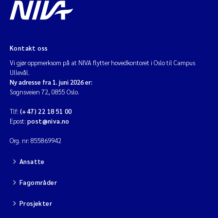
Jarle Håvardstun
James Edward Sample
Kontakt oss
Rita Næss
Vi gjør oppmerksom på at NIVA flytter hovedkontoret i Oslo til Campus
Ullevål.
Ny adresse fra 1. juni 2026 er:
Øyvind Tangen Ødegaard
Sognsveien 72, 0855 Oslo.
Tlf:
(+47) 22 18 51 00
Inga Fløisand
Epost:
post@niva.no
Solrun Figenschau Skjellum
Org. nr: 855869942
Ansatte
Marijana Stenrud Brkljacic
Fagområder
Ailbhe Lisette Macken
Prosjekter
Anders Ruus