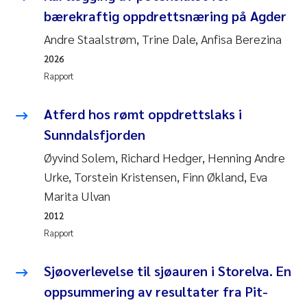
bærekraftig oppdrettsnæring på Agder
Juan Carlos Farias Pardo
Andre Staalstrøm, Trine Dale, Anfisa Berezina
2026
Chiara Consolaro
Rapport
Frode Sundnes
Atferd hos rømt oppdrettslaks i
Sunndalsfjorden
Andrew Luke King
Øyvind Solem, Richard Hedger, Henning Andre
Ian Allan
Urke, Torstein Kristensen, Finn Økland, Eva
Marita Ulvan
Bert van Bavel
2012
Rapport
Marianne Mosberg
Sjøoverlevelse til sjøauren i Storelva. En
Kathinka Fürst
oppsummering av resultater fra Pit-