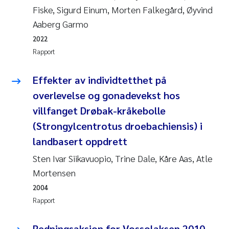
Veronica Sæther Eftevåg
Fiske, Sigurd Einum, Morten Falkegård, Øyvind
Aaberg Garmo
Valentina Elena Tartiu
2022
Rapport
Tânia Cristina Gomes
Effekter av individtetthet på
Susan Skogtvedt Røed
overlevelse og gonadevekst hos
Belinda Valdecanas
villfanget Drøbak-kråkebolle
(Strongylcentrotus droebachiensis) i
Elianne Dunthorn Egge
landbasert oppdrett
Sten Ivar Siikavuopio, Trine Dale, Kåre Aas, Atle
Elisabeth Lie
Mortensen
Froukje Maria Platjouw
2004
Rapport
Jan-Erik Thrane
Redningsaksjon for Vossolaksen 2010-