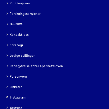
Publikasjoner
Diya Chakravorty
Forskningsseksjoner
Leah Amber Jackson-Blake
Om NIVA
Cathrine Brecke Gundersen
Kontakt oss
Strategi
Marc Anglès d'Auriac
Ledige stillinger
Anders Gjørwad Hagen
Redegjørelse etter åpenhetsloven
Saskia Trubbach
Personvern
Andreas Ballot
Linkedin
Jonas Persson
Instagram
Youtube
Camilla H C Hagman