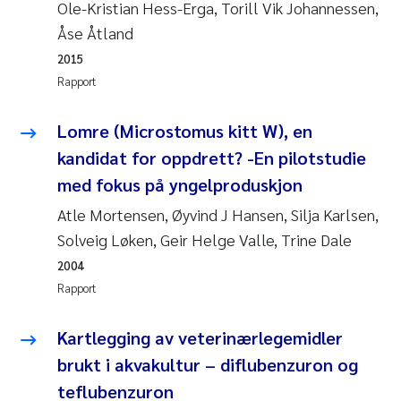
Ole-Kristian Hess-Erga, Torill Vik Johannessen,
Anastasia Georgantzopoulou
Åse Åtland
2015
Roar Brænden
Rapport
Merete Schøyen
Lomre (Microstomus kitt W), en
kandidat for oppdrett? -En pilotstudie
Camilla With Fagerli
med fokus på yngelproduskjon
Lena Haugland Moen
Atle Mortensen, Øyvind J Hansen, Silja Karlsen,
Solveig Løken, Geir Helge Valle, Trine Dale
Medyan Esam Ghareeb
2004
Rapport
Prem Chand
Kartlegging av veterinærlegemidler
Thorjørn Larssen
brukt i akvakultur – diflubenzuron og
Kasper Hancke
teflubenzuron