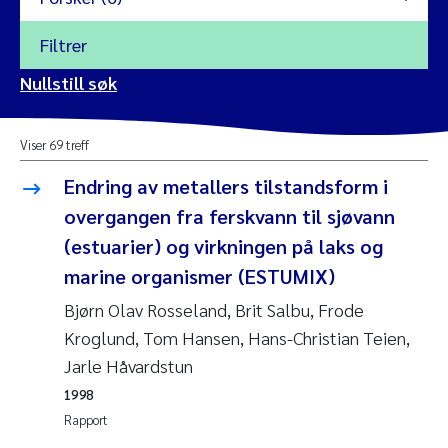
Filtrer
2026
Nullstill søk
Vanja Alling
2025
Viser 69 treff
Yan Lin
2024
Endring av metallers tilstandsform i
Kristina Øie Kvile
overgangen fra ferskvann til sjøvann
2023
(estuarier) og virkningen på laks og
Areti Balkoni
2022
marine organismer (ESTUMIX)
Bjørn Olav Rosseland, Brit Salbu, Frode
Marianne Stave Sekkenes
2021
Kroglund, Tom Hansen, Hans-Christian Teien,
Nullstill
Jarle Håvardstun
Charles Patrick Lavin
2020
Nullstill
1998
Eirin Aasland
2019
Rapport