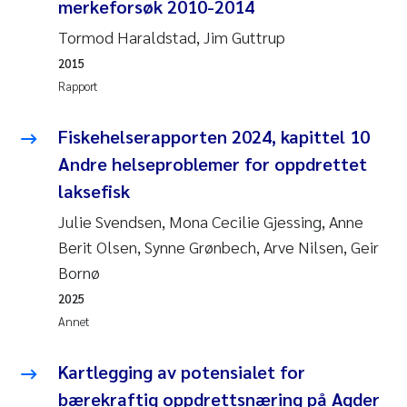
Caroline Enge
merkeforsøk 2010-2014
Tormod Haraldstad, Jim Guttrup
Hans Nicolai Adam
2015
Rapport
Mari Moren
Fiskehelserapporten 2024, kapittel 10
Helene Frigstad
Andre helseproblemer for oppdrettet
Paula Brighytte Ocampo Ramon
laksefisk
Julie Svendsen, Mona Cecilie Gjessing, Anne
Liv Bente Skancke
Berit Olsen, Synne Grønbech, Arve Nilsen, Geir
Bornø
Maeve McGovern
2025
Annet
Erling Aarhus Bratsberg
Kartlegging av potensialet for
Heleen de Wit
bærekraftig oppdrettsnæring på Agder