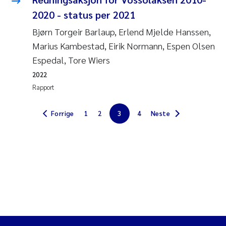
Jens Vedal
2020 - status per 2021
Bjørn Torgeir Barlaup, Erlend Mjelde Hanssen,
Louise Valestrand
Marius Kambestad, Eirik Normann, Espen Olsen
Espedal, Tore Wiers
Maria Thérése Hultman
2022
Peter Stig Hansen
Rapport
Jannicke Moe
Forrige
1
2
3
4
Neste
Ana Catarina Almeida
Adam David Lillicrap
Erik Höglund
Debhasish Bhakta