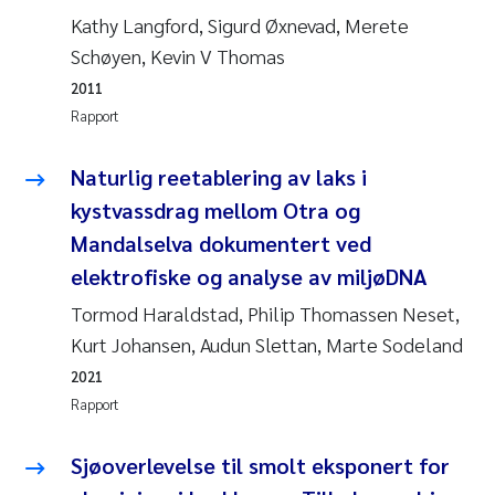
Kathy Langford, Sigurd Øxnevad, Merete
Svetlana Pakhomova
Schøyen, Kevin V Thomas
2011
Li Xie
Rapport
Susanne Jøntvedt Jørgensen
Naturlig reetablering av laks i
André Staalstrøm
kystvassdrag mellom Otra og
Mandalselva dokumentert ved
Uta Brandt
elektrofiske og analyse av miljøDNA
Tormod Haraldstad, Philip Thomassen Neset,
Samantha Goncalves Prat
Kurt Johansen, Audun Slettan, Marte Sodeland
Knut Erik Tollefsen
2021
Rapport
Sigrid Haande
Sjøoverlevelse til smolt eksponert for
Johnny Håll