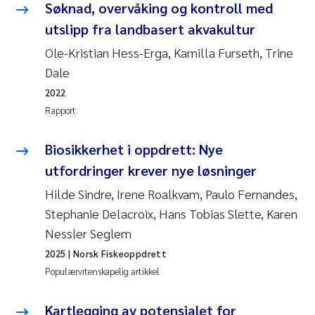
Søknad, overvåking og kontroll med
Rolf David Vogt
2009
utslipp fra landbasert akvakultur
Ole-Kristian Hess-Erga, Kamilla Furseth, Trine
Marta Moyano
2008
Dale
Sandra Stadniczenko Gran
2022
2007
Rapport
Anette Engesmo
2006
Biosikkerhet i oppdrett: Nye
Maximilian Nawrath
2005
utfordringer krever nye løsninger
Hilde Sindre, Irene Roalkvam, Paulo Fernandes,
Emmy Falk Nøklebye
Stephanie Delacroix, Hans Tobias Slette, Karen
Nessler Seglem
Kathrine Ivsett Johnsen
2025
| Norsk Fiskeoppdrett
Line Johanne Barkved
Populærvitenskapelig artikkel
Pawel Krzeminski
Kartlegging av potensialet for