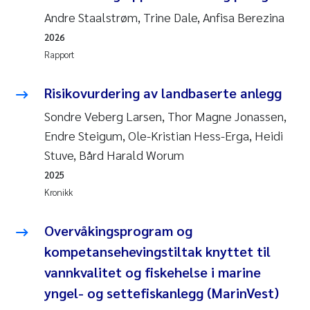
Pierre Franqois Jaccard
Andre Staalstrøm, Trine Dale, Anfisa Berezina
2026
Richard Garth James Bellerby
Rapport
Asle Økelsrud
Risikovurdering av landbaserte anlegg
Bjørnar Andre Beylich
Sondre Veberg Larsen, Thor Magne Jonassen,
Endre Steigum, Ole-Kristian Hess-Erga, Heidi
Ashenafi Seifu Gragne
Stuve, Bård Harald Worum
2025
Vladyslava Hostyeva
Kronikk
Odd Arne Segtnan Skogan
Overvåkingsprogram og
kompetansehevingstiltak knyttet til
Ana Margarida Pinto Costa
vannkvalitet og fiskehelse i marine
Espen Lund
yngel- og settefiskanlegg (MarinVest)