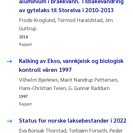
aluminium i brakkvann. Tilbakevandring
av gytelaks til Storelva i 2010-2013
Susanne Claudia Schneider
Frode Kroglund, Tormod Haraldstad, Jim
Guttrup
Sabine Marty
2014
Elisabeth Støhle Rødland
Rapport
Marit Villø
Kalking av Ekso, vannkjeisk og biologisk
kontroll våren 1997
Jonny Beyer
Vilhelm Bjerknes, Marit Nandrup Pettersen,
Hans-Christian Teien, G. Gunnar Raddum
Nathalie Marquesin-Risbakk
1997
Synne Authén Andresen
Rapport
Sophie Mentzel
Status for norske laksebestander i 2022
Eva Bonsak Thorstad, Torbjørn Forseth, Peder