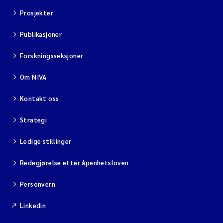
Prosjekter
Svetlana Pakhomova
Publikasjoner
Li Xie
Forskningsseksjoner
Susanne Jøntvedt Jørgensen
Om NIVA
André Staalstrøm
Kontakt oss
Uta Brandt
Strategi
Ledige stillinger
Samantha Goncalves Prat
Redegjørelse etter åpenhetsloven
Knut Erik Tollefsen
Personvern
Sigrid Haande
Linkedin
Johnny Håll