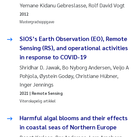
Yemane Kidanu Gebreslasse, Rolf David Vogt
Rolf David Vogt
2009
2012
Mastergradsoppgave
Marta Moyano
2008
SIOS’s Earth Observation (EO), Remote
Sandra Stadniczenko Gran
2007
Sensing (RS), and operational activities
Anette Engesmo
in response to COVID-19
2006
Shridhar D. Jawak, Bo Nyborg Andersen, Veijo A
Maximilian Nawrath
2005
Pohjola, Øystein Godøy, Christiane Hübner,
Inger Jennings
Emmy Falk Nøklebye
2021
| Remote Sensing
Vitenskapelig artikkel
Kathrine Ivsett Johnsen
Harmful algal blooms and their effects
Line Johanne Barkved
in coastal seas of Northern Europe
Pawel Krzeminski