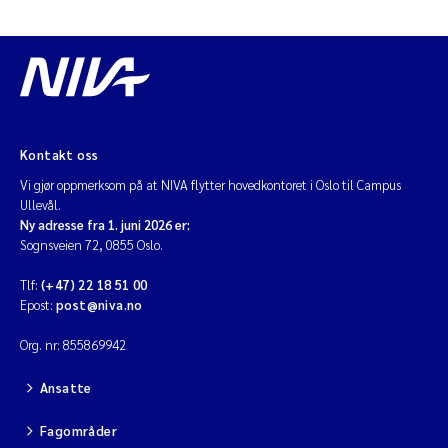
Anastasia Georgantzopoulou
Roar Brænden
Merete Schøyen
Kontakt oss
Camilla With Fagerli
Vi gjør oppmerksom på at NIVA flytter hovedkontoret i Oslo til Campus
Ullevål.
Ny adresse fra 1. juni 2026 er:
Lena Haugland Moen
Sognsveien 72, 0855 Oslo.
Medyan Esam Ghareeb
Tlf:
(+47) 22 18 51 00
Epost:
post@niva.no
Prem Chand
Org. nr: 855869942
Thorjørn Larssen
Ansatte
Kasper Hancke
Fagområder