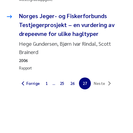
Pierre Franqois Jaccard
Norges Jeger- og Fiskerforbunds
Richard Garth James Bellerby
Testjegerprosjekt – en vurdering av
drepeevne for ulike hagltyper
Asle Økelsrud
Hege Gundersen, Bjørn Ivar Rindal, Scott
Bjørnar Andre Beylich
Brainerd
2006
Ashenafi Seifu Gragne
Rapport
Vladyslava Hostyeva
Forrige
1
...
25
26
27
Neste
Odd Arne Segtnan Skogan
Ana Margarida Pinto Costa
Espen Lund