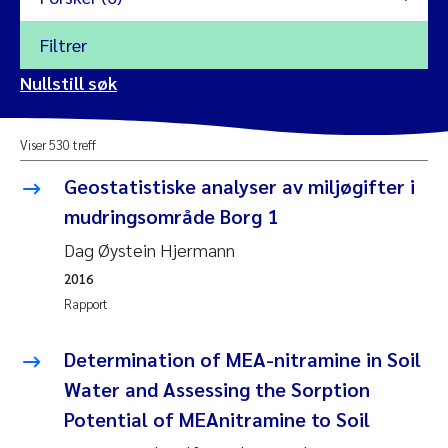
Filtrer
2026
Nullstill søk
Vanja Alling
2025
Viser 530 treff
Yan Lin
2024
Geostatistiske analyser av miljøgifter i
Kristina Øie Kvile
mudringsområde Borg 1
2023
Dag Øystein Hjermann
Areti Balkoni
2022
2016
Rapport
Marianne Stave Sekkenes
2021
Nullstill
Determination of MEA-nitramine in Soil
Charles Patrick Lavin
2020
Water and Assessing the Sorption
Nullstill
Eirin Aasland
Potential of MEAnitramine to Soil
2019