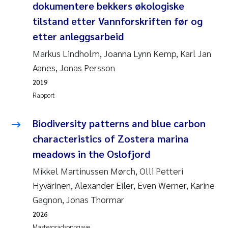
Caroline Enge
dokumentere bekkers økologiske
tilstand etter Vannforskriften før og
Hans Nicolai Adam
etter anleggsarbeid
Mari Moren
Markus Lindholm, Joanna Lynn Kemp, Karl Jan
Aanes, Jonas Persson
Helene Frigstad
2019
Rapport
Paula Brighytte Ocampo Ramon
Biodiversity patterns and blue carbon
Liv Bente Skancke
characteristics of Zostera marina
meadows in the Oslofjord
Maeve McGovern
Mikkel Martinussen Mørch, Olli Petteri
Erling Aarhus Bratsberg
Hyvärinen, Alexander Eiler, Even Werner, Karine
Gagnon, Jonas Thormar
Heleen de Wit
2026
Mastergradsoppgave