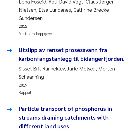
Lena Foseid, Rolf David Vogt, Claus Jørgen
Andy Stock
2018
Nielsen, Elsa Lundanes, Cathrine Brecke
Gundersen
Julia Szulecka
2017
2015
Mastergradsoppgave
Aase Jeanette Kvanneid
2016
Utslipp av renset prosessvann fra
Ellen Johannesen
2015
karbonfangstanlegg til Eidangerfjorden.
Steen Wilhelm Knudsen
2014
Sissel Brit Ranneklev, Jarle Molvær, Morten
Schaanning
Paul Ragnar Berg
2013
2019
Rapport
Sindre Langaas
2012
Particle transport of phosphorus in
Øyvind Kaste
2011
streams draining catchments with
Christian Vogelsang
different land uses
2010