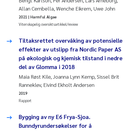
Bengt Karlson, Per Andersen, Lars Arneborg,
Allan Cembella, Wenche Eikrem, Uwe John
Juan Carlos Farias Pardo
2021
| Harmful Algae
Vitenskapelig oversiktsartikkel/review
Chiara Consolaro
Tiltaksrettet overvåking av potensielle
Frode Sundnes
effekter av utslipp fra Nordic Paper AS
Andrew Luke King
på økologisk og kjemisk tilstand i nedre
del av Glomma i 2018
Ian Allan
Maia Røst Kile, Joanna Lynn Kemp, Sissel Brit
Ranneklev, Eivind Ekholt Andersen
Bert van Bavel
2019
Rapport
Marianne Mosberg
Bygging av ny E6 Frya-Sjoa.
Kathinka Fürst
Bunndyrundersøkelser for å