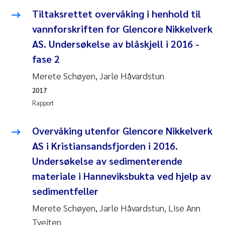
Andy Stock
2018
Tiltaksrettet overvåking i henhold til
vannforskriften for Glencore Nikkelverk
Julia Szulecka
2017
AS. Undersøkelse av blåskjell i 2016 -
fase 2
Aase Jeanette Kvanneid
2016
Merete Schøyen, Jarle Håvardstun
Ellen Johannesen
2015
2017
Rapport
Steen Wilhelm Knudsen
2014
Overvåking utenfor Glencore Nikkelverk
Paul Ragnar Berg
2013
AS i Kristiansandsfjorden i 2016.
Undersøkelse av sedimenterende
Sindre Langaas
2012
materiale i Hanneviksbukta ved hjelp av
Øyvind Kaste
sedimentfeller
2011
Merete Schøyen, Jarle Håvardstun, Lise Ann
Christian Vogelsang
2010
Tveiten