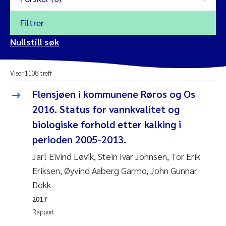
Filtrer
2026
Nullstill søk
Vanja Alling
2025
Viser 1108 treff
Yan Lin
2024
Flensjøen i kommunene Røros og Os
Kristina Øie Kvile
2016. Status for vannkvalitet og
2023
biologiske forhold etter kalking i
Areti Balkoni
2022
perioden 2005-2013.
Jarl Eivind Løvik, Stein Ivar Johnsen, Tor Erik
Marianne Stave Sekkenes
2021
Eriksen, Øyvind Aaberg Garmo, John Gunnar
Nullstill
Dokk
Charles Patrick Lavin
2020
Nullstill
2017
Eirin Aasland
2019
Rapport