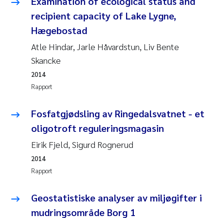
Examination of ecological status and
recipient capacity of Lake Lygne,
Svetlana Pakhomova
Hægebostad
Li Xie
Atle Hindar, Jarle Håvardstun, Liv Bente
Skancke
Susanne Jøntvedt Jørgensen
2014
Rapport
André Staalstrøm
Fosfatgjødsling av Ringedalsvatnet - et
Uta Brandt
oligotroft reguleringsmagasin
Samantha Goncalves Prat
Eirik Fjeld, Sigurd Rognerud
2014
Knut Erik Tollefsen
Rapport
Sigrid Haande
Geostatistiske analyser av miljøgifter i
mudringsområde Borg 1
Johnny Håll