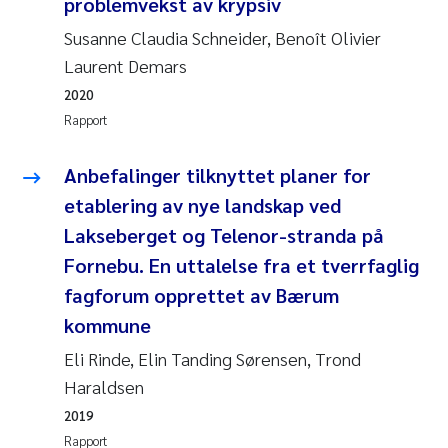
problemvekst av krypsiv
Susanne Claudia Schneider, Benoît Olivier
Juan Carlos Farias Pardo
Laurent Demars
Chiara Consolaro
2020
Rapport
Frode Sundnes
Anbefalinger tilknyttet planer for
Andrew Luke King
etablering av nye landskap ved
Lakseberget og Telenor-stranda på
Ian Allan
Fornebu. En uttalelse fra et tverrfaglig
fagforum opprettet av Bærum
Bert van Bavel
kommune
Marianne Mosberg
Eli Rinde, Elin Tanding Sørensen, Trond
Haraldsen
Kathinka Fürst
2019
Rapport