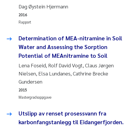
Dag Øystein Hjermann
Susanne Claudia Schneider
2016
Rapport
Sabine Marty
Determination of MEA-nitramine in Soil
Elisabeth Støhle Rødland
Water and Assessing the Sorption
Potential of MEAnitramine to Soil
Marit Villø
Lena Foseid, Rolf David Vogt, Claus Jørgen
Jonny Beyer
Nielsen, Elsa Lundanes, Cathrine Brecke
Gundersen
Nathalie Marquesin-Risbakk
2015
Mastergradsoppgave
Synne Authén Andresen
Utslipp av renset prosessvann fra
Sophie Mentzel
karbonfangstanlegg til Eidangerfjorden.