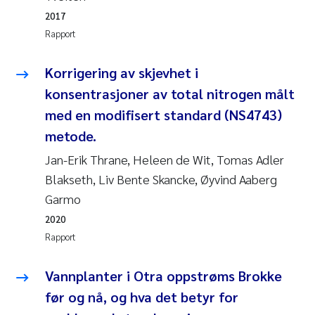
2017
Rolf David Vogt
2009
Rapport
Marta Moyano
2008
Korrigering av skjevhet i
konsentrasjoner av total nitrogen målt
Sandra Stadniczenko Gran
2007
med en modifisert standard (NS4743)
Anette Engesmo
2006
metode.
Jan-Erik Thrane, Heleen de Wit, Tomas Adler
Maximilian Nawrath
2005
Blakseth, Liv Bente Skancke, Øyvind Aaberg
Garmo
Emmy Falk Nøklebye
2020
Kathrine Ivsett Johnsen
Rapport
Line Johanne Barkved
Vannplanter i Otra oppstrøms Brokke
før og nå, og hva det betyr for
Pawel Krzeminski