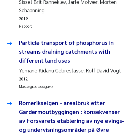
Sissel Brit Ranneklev, Jarle Molvær, Morten
Veronica Sæther Eftevåg
Schaanning
Valentina Elena Tartiu
2019
Rapport
Tânia Cristina Gomes
Particle transport of phosphorus in
Susan Skogtvedt Røed
streams draining catchments with
different land uses
Belinda Valdecanas
Yemane Kidanu Gebreslasse, Rolf David Vogt
Elianne Dunthorn Egge
2012
Mastergradsoppgave
Elisabeth Lie
Romerikselgen - arealbruk etter
Froukje Maria Platjouw
Gardermoutbyggingen : konsekvenser
av Forsvarets etablering av nye øvings-
Jan-Erik Thrane
og undervisningsområder på Øvre