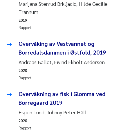
Marijana Stenrud Brkljacic, Hilde Cecilie
Pierre Franqois Jaccard
Trannum
Richard Garth James Bellerby
2019
Rapport
Asle Økelsrud
Overvåking av Vestvannet og
Bjørnar Andre Beylich
Borredalsdammen i Østfold, 2019
Andreas Ballot, Eivind Ekholt Andersen
Ashenafi Seifu Gragne
2020
Vladyslava Hostyeva
Rapport
Odd Arne Segtnan Skogan
Overvåkning av fisk i Glomma ved
Borregaard 2019
Ana Margarida Pinto Costa
Espen Lund, Johnny Peter Håll
2020
Espen Lund
Rapport