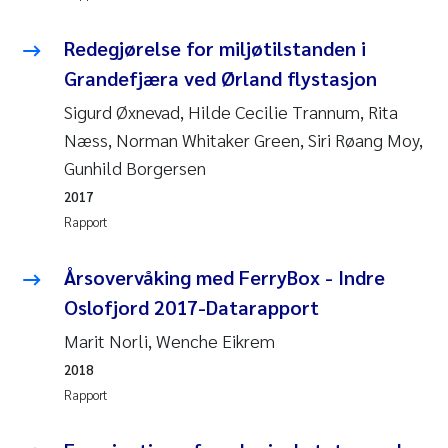
Anastasia Georgantzopoulou
Redegjørelse for miljøtilstanden i
Roar Brænden
Grandefjæra ved Ørland flystasjon
Sigurd Øxnevad, Hilde Cecilie Trannum, Rita
Merete Schøyen
Næss, Norman Whitaker Green, Siri Røang Moy,
Gunhild Borgersen
Camilla With Fagerli
2017
Rapport
Lena Haugland Moen
Årsovervåking med FerryBox - Indre
Medyan Esam Ghareeb
Oslofjord 2017-Datarapport
Prem Chand
Marit Norli, Wenche Eikrem
2018
Thorjørn Larssen
Rapport
Kasper Hancke