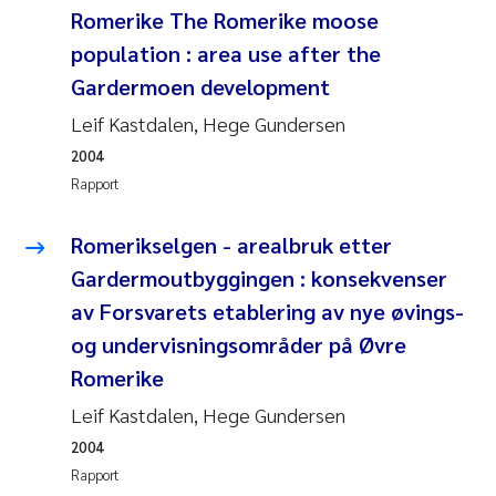
Romerike The Romerike moose
Jens Vedal
population : area use after the
Louise Valestrand
Gardermoen development
Leif Kastdalen, Hege Gundersen
Maria Thérése Hultman
2004
Rapport
Peter Stig Hansen
Romerikselgen - arealbruk etter
Jannicke Moe
Gardermoutbyggingen : konsekvenser
Ana Catarina Almeida
av Forsvarets etablering av nye øvings-
og undervisningsområder på Øvre
Adam David Lillicrap
Romerike
Erik Höglund
Leif Kastdalen, Hege Gundersen
2004
Debhasish Bhakta
Rapport