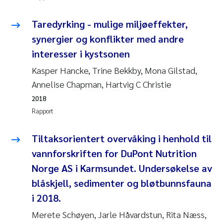
Caroline Enge
Taredyrking - mulige miljøeffekter,
Hans Nicolai Adam
synergier og konflikter med andre
Mari Moren
interesser i kystsonen
Kasper Hancke, Trine Bekkby, Mona Gilstad,
Helene Frigstad
Annelise Chapman, Hartvig C Christie
2018
Paula Brighytte Ocampo Ramon
Rapport
Liv Bente Skancke
Tiltaksorientert overvåking i henhold til
vannforskriften for DuPont Nutrition
Maeve McGovern
Norge AS i Karmsundet. Undersøkelse av
Erling Aarhus Bratsberg
blåskjell, sedimenter og bløtbunnsfauna
i 2018.
Heleen de Wit
Merete Schøyen, Jarle Håvardstun, Rita Næss,