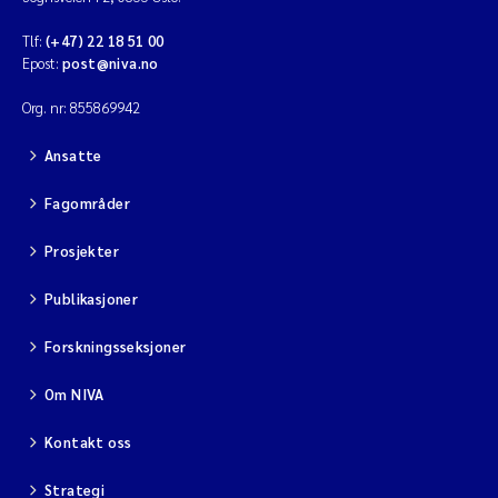
Tlf:
(+47) 22 18 51 00
Diya Chakravorty
Epost:
post@niva.no
Leah Amber Jackson-Blake
Org. nr: 855869942
Cathrine Brecke Gundersen
Ansatte
Fagområder
Marc Anglès d'Auriac
Prosjekter
Anders Gjørwad Hagen
Publikasjoner
Saskia Trubbach
Forskningsseksjoner
Andreas Ballot
Om NIVA
Jonas Persson
Kontakt oss
Strategi
Camilla H C Hagman