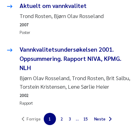
Veronica Sæther Eftevåg
Aktuelt om vannkvalitet
Trond Rosten, Bjørn Olav Rosseland
Valentina Elena Tartiu
2007
Tânia Cristina Gomes
Poster
Susan Skogtvedt Røed
Vannkvalitetsundersøkelsen 2001.
Oppsummering. Rapport NIVA, KPMG.
Belinda Valdecanas
NLH
Bjørn Olav Rosseland, Trond Rosten, Brit Salbu,
Elianne Dunthorn Egge
Torstein Kristensen, Lene Sørlie Heier
Elisabeth Lie
2002
Rapport
Froukje Maria Platjouw
Forrige
1
2
3
...
15
Neste
Jan-Erik Thrane