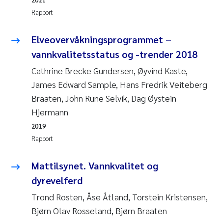
Rapport
Svetlana Pakhomova
Elveovervåkningsprogrammet –
Li Xie
vannkvalitetsstatus og -trender 2018
Susanne Jøntvedt Jørgensen
Cathrine Brecke Gundersen, Øyvind Kaste,
James Edward Sample, Hans Fredrik Veiteberg
André Staalstrøm
Braaten, John Rune Selvik, Dag Øystein
Hjermann
Uta Brandt
2019
Rapport
Samantha Goncalves Prat
Mattilsynet. Vannkvalitet og
Knut Erik Tollefsen
dyrevelferd
Sigrid Haande
Trond Rosten, Åse Åtland, Torstein Kristensen,
Bjørn Olav Rosseland, Bjørn Braaten
Johnny Håll