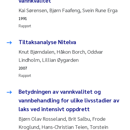
vannkvalitet
Andy Stock
2018
Kai Sørensen, Bjørn Faafeng, Svein Rune Erga
1991
Julia Szulecka
2017
Rapport
Aase Jeanette Kvanneid
2016
Tiltaksanalyse Nitelva
Ellen Johannesen
2015
Knut Bjørndalen, Håkon Borch, Oddvar
Lindholm, Lillian Øygarden
Steen Wilhelm Knudsen
2014
2007
Rapport
Paul Ragnar Berg
2013
Betydningen av vannkvalitet og
Sindre Langaas
2012
vannbehandling for ulike livsstadier av
laks ved intensivt oppdrett
Øyvind Kaste
2011
Bjørn Olav Rosseland, Brit Salbu, Frode
Christian Vogelsang
2010
Kroglund, Hans-Christian Teien, Torstein