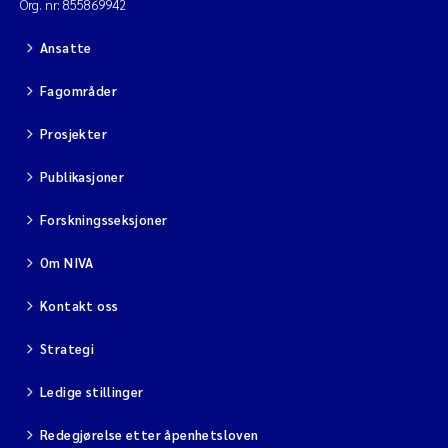
Org. nr: 855869942
Jarle Håvardstun
Ansatte
James Edward Sample
Fagområder
Rita Næss
Prosjekter
Publikasjoner
Øyvind Tangen Ødegaard
Forskningsseksjoner
Inga Fløisand
Om NIVA
Solrun Figenschau Skjellum
Kontakt oss
Marijana Stenrud Brkljacic
Strategi
Ailbhe Lisette Macken
Ledige stillinger
Anders Ruus
Redegjørelse etter åpenhetsloven