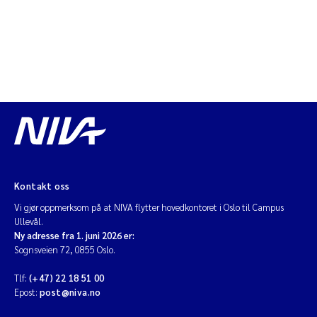
Jens Vedal
Louise Valestrand
Maria Thérése Hultman
Peter Stig Hansen
Jannicke Moe
Kontakt oss
Ana Catarina Almeida
Vi gjør oppmerksom på at NIVA flytter hovedkontoret i Oslo til Campus
Ullevål.
Adam David Lillicrap
Ny adresse fra 1. juni 2026 er:
Sognsveien 72, 0855 Oslo.
Erik Höglund
Tlf:
(+47) 22 18 51 00
Epost:
post@niva.no
Debhasish Bhakta