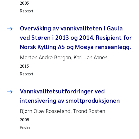
2005
Rapport
Susanne Claudia Schneider
Overvåking av vannkvaliteten i Gaula
Sabine Marty
ved Støren i 2013 og 2014. Resipient for
Elisabeth Støhle Rødland
Norsk Kylling AS og Moøya renseanlegg.
Morten Andre Bergan, Karl Jan Aanes
Marit Villø
2015
Rapport
Jonny Beyer
Vannkvalitetsutfordringer ved
Nathalie Marquesin-Risbakk
intensivering av smoltproduksjonen
Synne Authén Andresen
Bjørn Olav Rosseland, Trond Rosten
2008
Sophie Mentzel
Poster