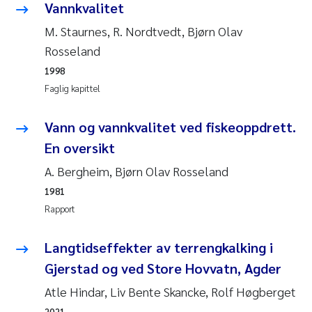
Vannkvalitet
Anastasia Georgantzopoulou
M. Staurnes, R. Nordtvedt, Bjørn Olav
Rosseland
Roar Brænden
1998
Merete Schøyen
Faglig kapittel
Camilla With Fagerli
Vann og vannkvalitet ved fiskeoppdrett.
En oversikt
Lena Haugland Moen
A. Bergheim, Bjørn Olav Rosseland
1981
Medyan Esam Ghareeb
Rapport
Prem Chand
Langtidseffekter av terrengkalking i
Thorjørn Larssen
Gjerstad og ved Store Hovvatn, Agder
Atle Hindar, Liv Bente Skancke, Rolf Høgberget
Kasper Hancke
2021