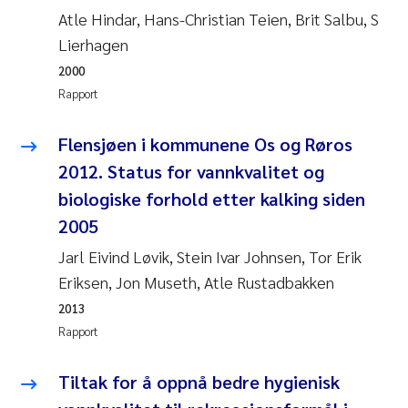
Caroline Enge
Atle Hindar, Hans-Christian Teien, Brit Salbu, S
Lierhagen
Hans Nicolai Adam
2000
Mari Moren
Rapport
Helene Frigstad
Flensjøen i kommunene Os og Røros
2012. Status for vannkvalitet og
Paula Brighytte Ocampo Ramon
biologiske forhold etter kalking siden
2005
Liv Bente Skancke
Jarl Eivind Løvik, Stein Ivar Johnsen, Tor Erik
Maeve McGovern
Eriksen, Jon Museth, Atle Rustadbakken
2013
Erling Aarhus Bratsberg
Rapport
Heleen de Wit
Tiltak for å oppnå bedre hygienisk