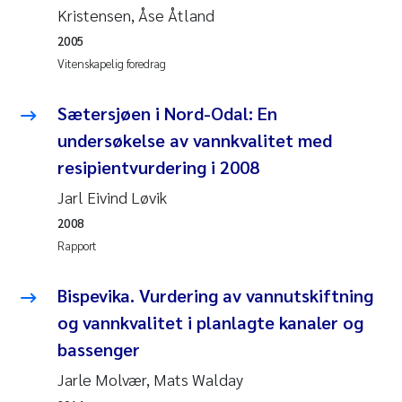
Kristensen, Åse Åtland
Rolf David Vogt
2009
2005
Vitenskapelig foredrag
Marta Moyano
2008
Sætersjøen i Nord-Odal: En
Sandra Stadniczenko Gran
2007
undersøkelse av vannkvalitet med
Anette Engesmo
resipientvurdering i 2008
2006
Jarl Eivind Løvik
Maximilian Nawrath
2005
2008
Rapport
Emmy Falk Nøklebye
Bispevika. Vurdering av vannutskiftning
Kathrine Ivsett Johnsen
og vannkvalitet i planlagte kanaler og
bassenger
Line Johanne Barkved
Jarle Molvær, Mats Walday
Pawel Krzeminski