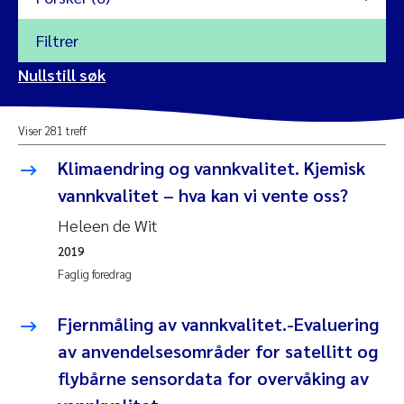
Filtrer
2026
Nullstill søk
Vanja Alling
2025
Viser 281 treff
Yan Lin
2024
Klimaendring og vannkvalitet. Kjemisk
Kristina Øie Kvile
vannkvalitet – hva kan vi vente oss?
2023
Heleen de Wit
Areti Balkoni
2022
2019
Faglig foredrag
Marianne Stave Sekkenes
2021
Nullstill
Fjernmåling av vannkvalitet.-Evaluering
Charles Patrick Lavin
2020
av anvendelsesområder for satellitt og
Nullstill
Eirin Aasland
flybårne sensordata for overvåking av
2019