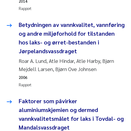
2014
Rapport
Juan Carlos Farias Pardo
Betydningen av vannkvalitet, vannføring
Chiara Consolaro
og andre miljøforhold for tilstanden
hos laks- og ørret-bestanden i
Frode Sundnes
Jørpelandsvassdraget
Andrew Luke King
Roar A. Lund, Atle Hindar, Atle Harby, Bjørn
Mejdell Larsen, Bjørn Ove Johnsen
Ian Allan
2006
Rapport
Bert van Bavel
Faktorer som påvirker
Marianne Mosberg
aluminiumskjemien og dermed
Kathinka Fürst
vannkvalitetsmålet for laks i Tovdal- og
Mandalsvassdraget