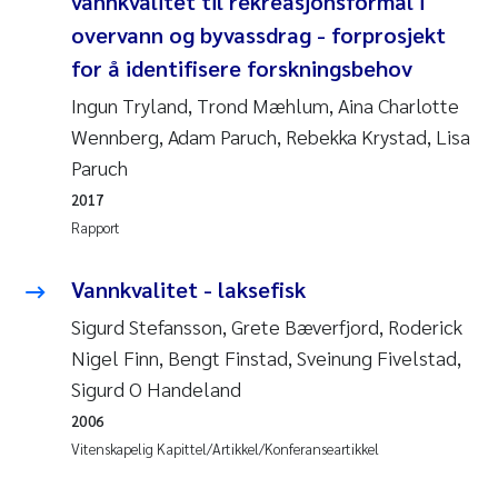
vannkvalitet til rekreasjonsformål i
Pierre Franqois Jaccard
overvann og byvassdrag - forprosjekt
for å identifisere forskningsbehov
Richard Garth James Bellerby
Ingun Tryland, Trond Mæhlum, Aina Charlotte
Asle Økelsrud
Wennberg, Adam Paruch, Rebekka Krystad, Lisa
Paruch
Bjørnar Andre Beylich
2017
Rapport
Ashenafi Seifu Gragne
Vannkvalitet - laksefisk
Vladyslava Hostyeva
Sigurd Stefansson, Grete Bæverfjord, Roderick
Odd Arne Segtnan Skogan
Nigel Finn, Bengt Finstad, Sveinung Fivelstad,
Sigurd O Handeland
Ana Margarida Pinto Costa
2006
Vitenskapelig Kapittel/Artikkel/Konferanseartikkel
Espen Lund