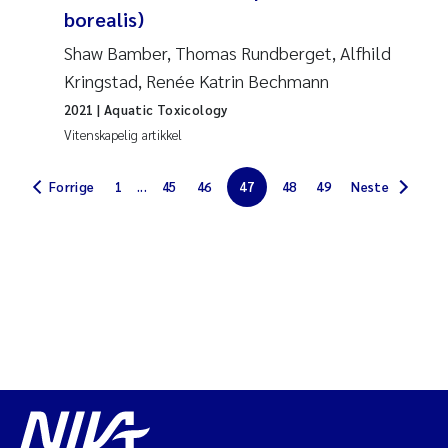
borealis)
Jarle Håvardstun
Shaw Bamber, Thomas Rundberget, Alfhild
James Edward Sample
Kringstad, Renée Katrin Bechmann
2021
| Aquatic Toxicology
Rita Næss
Vitenskapelig artikkel
Øyvind Tangen Ødegaard
Forrige
1
...
45
46
47
48
49
Neste
Inga Fløisand
Solrun Figenschau Skjellum
Marijana Stenrud Brkljacic
Ailbhe Lisette Macken
Anders Ruus