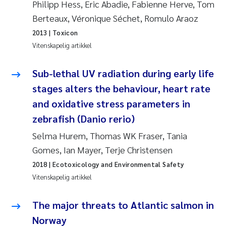
Philipp Hess, Eric Abadie, Fabienne Herve, Tom
Berteaux, Véronique Séchet, Romulo Araoz
Susanne Claudia Schneider
2013
| Toxicon
Vitenskapelig artikkel
Sabine Marty
Sub-lethal UV radiation during early life
Elisabeth Støhle Rødland
stages alters the behaviour, heart rate
Marit Villø
and oxidative stress parameters in
zebrafish (Danio rerio)
Jonny Beyer
Selma Hurem, Thomas WK Fraser, Tania
Gomes, Ian Mayer, Terje Christensen
Nathalie Marquesin-Risbakk
2018
| Ecotoxicology and Environmental Safety
Synne Authén Andresen
Vitenskapelig artikkel
Sophie Mentzel
The major threats to Atlantic salmon in
Norway