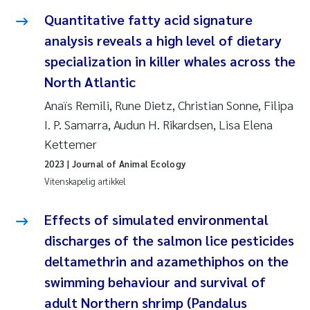
Jens Vedal
Quantitative fatty acid signature
analysis reveals a high level of dietary
Louise Valestrand
specialization in killer whales across the
North Atlantic
Maria Thérése Hultman
Anaïs Remili, Rune Dietz, Christian Sonne, Filipa
Peter Stig Hansen
I. P. Samarra, Audun H. Rikardsen, Lisa Elena
Kettemer
Jannicke Moe
2023
| Journal of Animal Ecology
Vitenskapelig artikkel
Ana Catarina Almeida
Effects of simulated environmental
Adam David Lillicrap
discharges of the salmon lice pesticides
Erik Höglund
deltamethrin and azamethiphos on the
swimming behaviour and survival of
Debhasish Bhakta
adult Northern shrimp (Pandalus