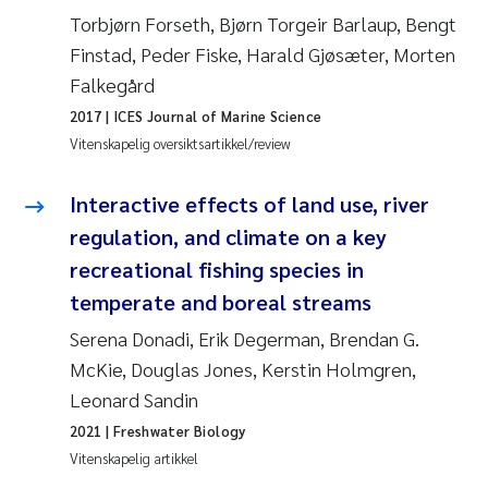
Veronica Sæther Eftevåg
Torbjørn Forseth, Bjørn Torgeir Barlaup, Bengt
Finstad, Peder Fiske, Harald Gjøsæter, Morten
Valentina Elena Tartiu
Falkegård
Tânia Cristina Gomes
2017
| ICES Journal of Marine Science
Vitenskapelig oversiktsartikkel/review
Susan Skogtvedt Røed
Interactive effects of land use, river
Belinda Valdecanas
regulation, and climate on a key
recreational fishing species in
Elianne Dunthorn Egge
temperate and boreal streams
Serena Donadi, Erik Degerman, Brendan G.
Elisabeth Lie
McKie, Douglas Jones, Kerstin Holmgren,
Froukje Maria Platjouw
Leonard Sandin
2021
| Freshwater Biology
Jan-Erik Thrane
Vitenskapelig artikkel