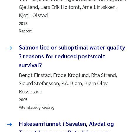
Gjelland, Lars Erik Høitomt, Arne Linløkken,
Juan Carlos Farias Pardo
Kjetil Olstad
2016
Chiara Consolaro
Rapport
Frode Sundnes
Salmon lice or suboptimal water quality
? reasons for reduced postsmolt
Andrew Luke King
survival?
Ian Allan
Bengt Finstad, Frode Kroglund, Rita Strand,
Sigurd Stefansson, P.A. Bjørn, Bjørn Olav
Bert van Bavel
Rosseland
2005
Marianne Mosberg
Vitenskapelig foredrag
Kathinka Fürst
Fiskesamfunnet i Savalen, Alvdal og