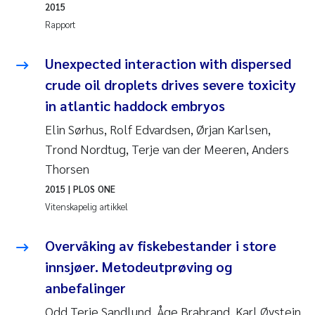
2015
Rolf David Vogt
2009
Rapport
Marta Moyano
2008
Unexpected interaction with dispersed
crude oil droplets drives severe toxicity
Sandra Stadniczenko Gran
2007
in atlantic haddock embryos
Elin Sørhus, Rolf Edvardsen, Ørjan Karlsen,
Anette Engesmo
2006
Trond Nordtug, Terje van der Meeren, Anders
Maximilian Nawrath
2005
Thorsen
2015
| PLOS ONE
Emmy Falk Nøklebye
Vitenskapelig artikkel
Kathrine Ivsett Johnsen
Overvåking av fiskebestander i store
innsjøer. Metodeutprøving og
Line Johanne Barkved
anbefalinger
Pawel Krzeminski
Odd Terje Sandlund, Åge Brabrand, Karl Øystein