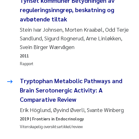
Tynset kommuner Betydningen av
Caroline Enge
reguleringsinngrep, beskatning og
Hans Nicolai Adam
avbøtende tiltak
Stein Ivar Johnsen, Morten Kraabøl, Odd Terje
Mari Moren
Sandlund, Sigurd Rognerud, Arne Linløkken,
Svein Birger Wærvågen
Helene Frigstad
2011
Paula Brighytte Ocampo Ramon
Rapport
Liv Bente Skancke
Tryptophan Metabolic Pathways and
Brain Serotonergic Activity: A
Maeve McGovern
Comparative Review
Erik Höglund, Øyvind Øverli, Svante Winberg
Erling Aarhus Bratsberg
2019
| Frontiers in Endocrinology
Heleen de Wit
Vitenskapelig oversiktsartikkel/review