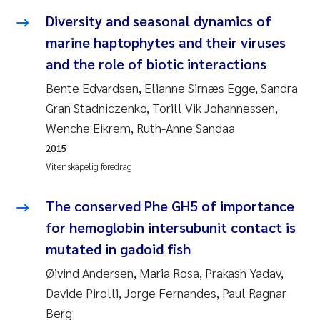
Anastasia Georgantzopoulou
Diversity and seasonal dynamics of
marine haptophytes and their viruses
Roar Brænden
and the role of biotic interactions
Bente Edvardsen, Elianne Sirnæs Egge, Sandra
Merete Schøyen
Gran Stadniczenko, Torill Vik Johannessen,
Camilla With Fagerli
Wenche Eikrem, Ruth-Anne Sandaa
2015
Lena Haugland Moen
Vitenskapelig foredrag
Medyan Esam Ghareeb
The conserved Phe GH5 of importance
for hemoglobin intersubunit contact is
Prem Chand
mutated in gadoid fish
Thorjørn Larssen
Øivind Andersen, Maria Rosa, Prakash Yadav,
Davide Pirolli, Jorge Fernandes, Paul Ragnar
Kasper Hancke
Berg