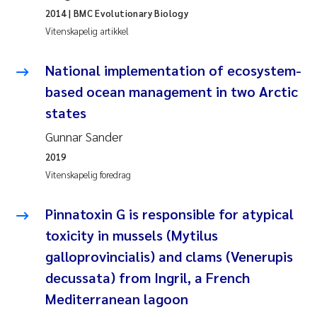
2014
| BMC Evolutionary Biology
Svetlana Pakhomova
Vitenskapelig artikkel
Li Xie
National implementation of ecosystem-
based ocean management in two Arctic
Susanne Jøntvedt Jørgensen
states
André Staalstrøm
Gunnar Sander
2019
Uta Brandt
Vitenskapelig foredrag
Samantha Goncalves Prat
Pinnatoxin G is responsible for atypical
toxicity in mussels (Mytilus
Knut Erik Tollefsen
galloprovincialis) and clams (Venerupis
decussata) from Ingril, a French
Sigrid Haande
Mediterranean lagoon
Johnny Håll