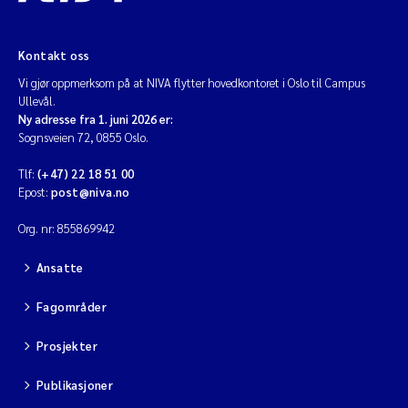
Diya Chakravorty
Kontakt oss
Leah Amber Jackson-Blake
Vi gjør oppmerksom på at NIVA flytter hovedkontoret i Oslo til Campus
Ullevål.
Ny adresse fra 1. juni 2026 er:
Cathrine Brecke Gundersen
Sognsveien 72, 0855 Oslo.
Marc Anglès d'Auriac
Tlf:
(+47) 22 18 51 00
Epost:
post@niva.no
Anders Gjørwad Hagen
Org. nr: 855869942
Saskia Trubbach
Ansatte
Fagområder
Andreas Ballot
Prosjekter
Jonas Persson
Publikasjoner
Camilla H C Hagman