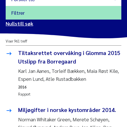
Filtrer
2026
Nullstill søk
Vanja Alling
2025
Viser 961 treff
Yan Lin
2024
Tiltaksrettet overvåking i Glomma 2015
Kristina Øie Kvile
Utslipp fra Borregaard
2023
Karl Jan Aanes, Torleif Bækken, Maia Røst Kile,
Areti Balkoni
2022
Espen Lund, Atle Rustadbakken
2016
Marianne Stave Sekkenes
2021
Rapport
Nullstill
Charles Patrick Lavin
2020
Miljøgifter i norske kystområder 2014.
Nullstill
Eirin Aasland
2019
Norman Whitaker Green, Merete Schøyen,