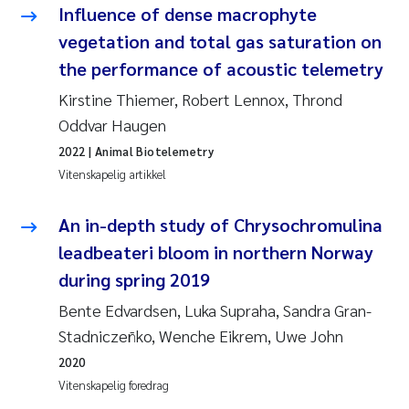
Pierre Franqois Jaccard
Influence of dense macrophyte
vegetation and total gas saturation on
Richard Garth James Bellerby
the performance of acoustic telemetry
Kirstine Thiemer, Robert Lennox, Thrond
Asle Økelsrud
Oddvar Haugen
Bjørnar Andre Beylich
2022
| Animal Biotelemetry
Vitenskapelig artikkel
Ashenafi Seifu Gragne
An in-depth study of Chrysochromulina
Vladyslava Hostyeva
leadbeateri bloom in northern Norway
during spring 2019
Odd Arne Segtnan Skogan
Bente Edvardsen, Luka Supraha, Sandra Gran-
Stadniczeñko, Wenche Eikrem, Uwe John
Ana Margarida Pinto Costa
2020
Espen Lund
Vitenskapelig foredrag