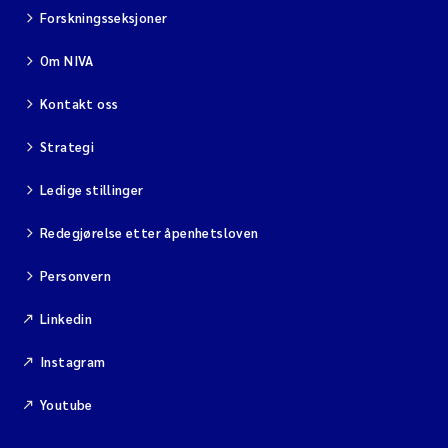
Forskningsseksjoner
Viviane Girardin
Om NIVA
Malcolm Reid
Kontakt oss
Strategi
Katharina Bjarnar Løken
Ledige stillinger
Magnus Dahler Norling
Redegjørelse etter åpenhetsloven
Marianne Olsen
Personvern
Sondre Meland
Linkedin
Hans Fredrik V Braaten
Instagram
Youtube
Dag Øystein Hjermann