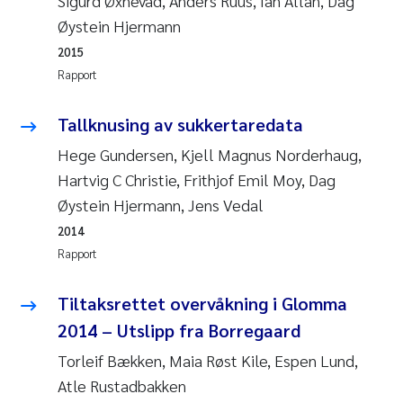
Sigurd Øxnevad, Anders Ruus, Ian Allan, Dag
Andy Stock
2018
Øystein Hjermann
2015
Julia Szulecka
2017
Rapport
Aase Jeanette Kvanneid
2016
Tallknusing av sukkertaredata
Hege Gundersen, Kjell Magnus Norderhaug,
Ellen Johannesen
2015
Hartvig C Christie, Frithjof Emil Moy, Dag
Steen Wilhelm Knudsen
2014
Øystein Hjermann, Jens Vedal
2014
Paul Ragnar Berg
2013
Rapport
Sindre Langaas
2012
Tiltaksrettet overvåkning i Glomma
2014 – Utslipp fra Borregaard
Øyvind Kaste
2011
Torleif Bækken, Maia Røst Kile, Espen Lund,
Christian Vogelsang
Atle Rustadbakken
2010