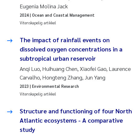
Eugenia Molina Jack
Rolf David Vogt
2009
2024
| Ocean and Coastal Management
Vitenskapelig artikkel
Marta Moyano
2008
The impact of rainfall events on
Sandra Stadniczenko Gran
2007
dissolved oxygen concentrations in a
Anette Engesmo
2006
subtropical urban reservoir
Anqi Luo, Huihuang Chen, Xiaofei Gao, Laurence
Maximilian Nawrath
2005
Carvalho, Hongteng Zhang, Jun Yang
2023
| Environmental Research
Emmy Falk Nøklebye
Vitenskapelig artikkel
Kathrine Ivsett Johnsen
Structure and functioning of four North
Line Johanne Barkved
Atlantic ecosystems - A comparative
study
Pawel Krzeminski