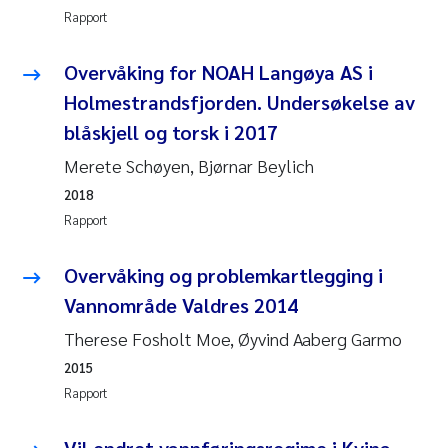
Rapport
Svetlana Pakhomova
Overvåking for NOAH Langøya AS i
Li Xie
Holmestrandsfjorden. Undersøkelse av
blåskjell og torsk i 2017
Susanne Jøntvedt Jørgensen
Merete Schøyen, Bjørnar Beylich
André Staalstrøm
2018
Rapport
Uta Brandt
Overvåking og problemkartlegging i
Samantha Goncalves Prat
Vannområde Valdres 2014
Therese Fosholt Moe, Øyvind Aaberg Garmo
Knut Erik Tollefsen
2015
Sigrid Haande
Rapport
Johnny Håll