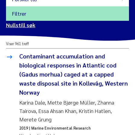
Filtrer
2026
Nullstill søk
Vanja Alling
2025
Viser 961 treff
Yan Lin
2024
Contaminant accumulation and
Kristina Øie Kvile
biological responses in Atlantic cod
2023
(Gadus morhua) caged at a capped
Areti Balkoni
2022
waste disposal site in Kollevåg, Western
Norway
Marianne Stave Sekkenes
2021
Karina Dale, Mette Bjørge Müller, Zhanna
Nullstill
Charles Patrick Lavin
Tairova, Essa Ahsan Khan, Kristin Hatlen,
2020
Nullstill
Merete Grung
Eirin Aasland
2019
2019
| Marine Environmental Research