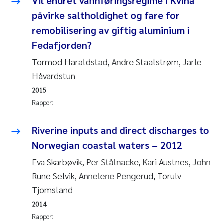
Vil endret vannføringsregime i Kvina
påvirke saltholdighet og fare for
Susanne Claudia Schneider
remobilisering av giftig aluminium i
Fedafjorden?
Sabine Marty
Tormod Haraldstad, Andre Staalstrøm, Jarle
Elisabeth Støhle Rødland
Håvardstun
2015
Marit Villø
Rapport
Jonny Beyer
Riverine inputs and direct discharges to
Norwegian coastal waters – 2012
Nathalie Marquesin-Risbakk
Eva Skarbøvik, Per Stålnacke, Kari Austnes, John
Synne Authén Andresen
Rune Selvik, Annelene Pengerud, Torulv
Tjomsland
Sophie Mentzel
2014
Rapport