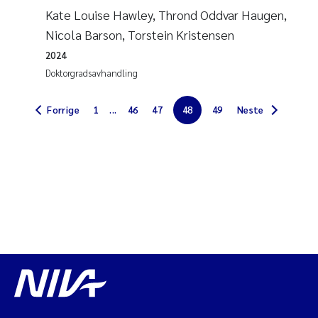
Kate Louise Hawley, Thrond Oddvar Haugen,
Jarle Håvardstun
Nicola Barson, Torstein Kristensen
James Edward Sample
2024
Doktorgradsavhandling
Rita Næss
Forrige
1
...
46
47
48
49
Neste
Øyvind Tangen Ødegaard
Inga Fløisand
Solrun Figenschau Skjellum
Marijana Stenrud Brkljacic
Ailbhe Lisette Macken
Anders Ruus