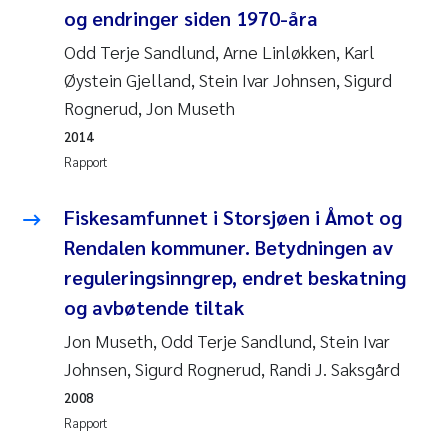
Pierre Franqois Jaccard
og endringer siden 1970-åra
Odd Terje Sandlund, Arne Linløkken, Karl
Richard Garth James Bellerby
Øystein Gjelland, Stein Ivar Johnsen, Sigurd
Rognerud, Jon Museth
Asle Økelsrud
2014
Rapport
Bjørnar Andre Beylich
Fiskesamfunnet i Storsjøen i Åmot og
Ashenafi Seifu Gragne
Rendalen kommuner. Betydningen av
Vladyslava Hostyeva
reguleringsinngrep, endret beskatning
og avbøtende tiltak
Odd Arne Segtnan Skogan
Jon Museth, Odd Terje Sandlund, Stein Ivar
Johnsen, Sigurd Rognerud, Randi J. Saksgård
Ana Margarida Pinto Costa
2008
Espen Lund
Rapport