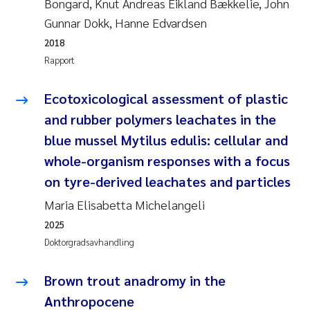
Bongard, Knut Andreas Eikland Bækkelie, John
Jens Vedal
Gunnar Dokk, Hanne Edvardsen
2018
Louise Valestrand
Rapport
Maria Thérése Hultman
Ecotoxicological assessment of plastic
Peter Stig Hansen
and rubber polymers leachates in the
blue mussel Mytilus edulis: cellular and
Jannicke Moe
whole-organism responses with a focus
on tyre-derived leachates and particles
Ana Catarina Almeida
Maria Elisabetta Michelangeli
Adam David Lillicrap
2025
Doktorgradsavhandling
Erik Höglund
Brown trout anadromy in the
Debhasish Bhakta
Anthropocene