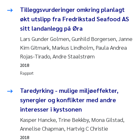
Anastasia Georgantzopoulou
Tilleggsvurderinger omkring planlagt
økt utslipp fra Fredrikstad Seafood AS
Roar Brænden
sitt landanlegg på Øra
Lars Gunder Golmen, Gunhild Borgersen, Janne
Merete Schøyen
Kim Gitmark, Markus Lindholm, Paula Andrea
Camilla With Fagerli
Rojas-Tirado, Andre Staalstrøm
2018
Lena Haugland Moen
Rapport
Medyan Esam Ghareeb
Taredyrking - mulige miljøeffekter,
synergier og konflikter med andre
Prem Chand
interesser i kystsonen
Thorjørn Larssen
Kasper Hancke, Trine Bekkby, Mona Gilstad,
Annelise Chapman, Hartvig C Christie
Kasper Hancke
2018