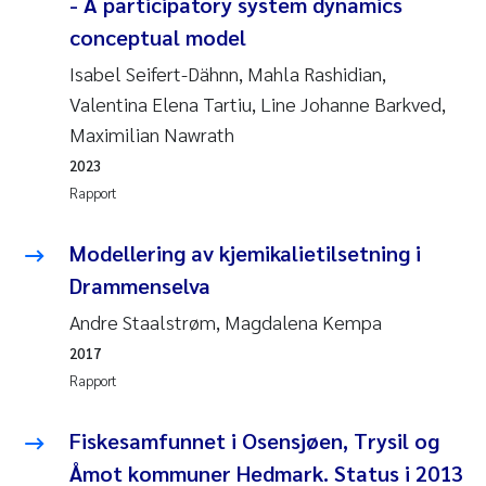
Caroline Enge
- A participatory system dynamics
conceptual model
Hans Nicolai Adam
Isabel Seifert-Dähnn, Mahla Rashidian,
Valentina Elena Tartiu, Line Johanne Barkved,
Mari Moren
Maximilian Nawrath
Helene Frigstad
2023
Rapport
Paula Brighytte Ocampo Ramon
Modellering av kjemikalietilsetning i
Liv Bente Skancke
Drammenselva
Andre Staalstrøm, Magdalena Kempa
Maeve McGovern
2017
Rapport
Erling Aarhus Bratsberg
Fiskesamfunnet i Osensjøen, Trysil og
Heleen de Wit
Åmot kommuner Hedmark. Status i 2013