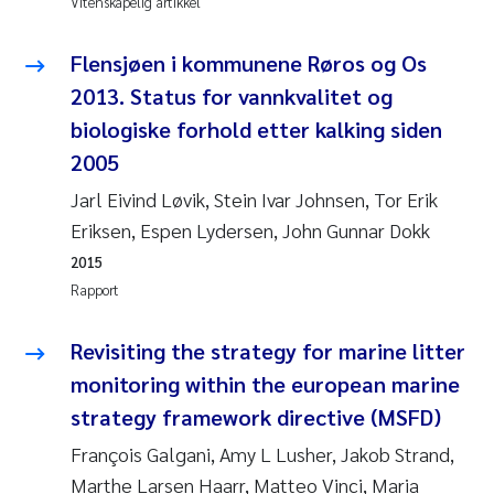
Vitenskapelig artikkel
Andy Stock
2018
Flensjøen i kommunene Røros og Os
Julia Szulecka
2017
2013. Status for vannkvalitet og
biologiske forhold etter kalking siden
Aase Jeanette Kvanneid
2016
2005
Ellen Johannesen
2015
Jarl Eivind Løvik, Stein Ivar Johnsen, Tor Erik
Eriksen, Espen Lydersen, John Gunnar Dokk
Steen Wilhelm Knudsen
2014
2015
Rapport
Paul Ragnar Berg
2013
Revisiting the strategy for marine litter
Sindre Langaas
2012
monitoring within the european marine
strategy framework directive (MSFD)
Øyvind Kaste
2011
François Galgani, Amy L Lusher, Jakob Strand,
Christian Vogelsang
2010
Marthe Larsen Haarr, Matteo Vinci, Maria