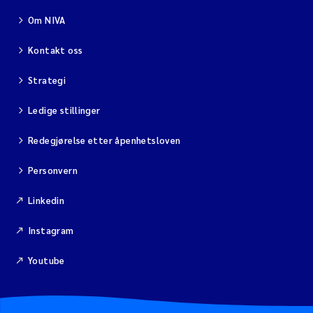
Om NIVA
Viviane Girardin
Kontakt oss
Malcolm Reid
Strategi
Katharina Bjarnar Løken
Ledige stillinger
Redegjørelse etter åpenhetsloven
Magnus Dahler Norling
Personvern
Marianne Olsen
Linkedin
Sondre Meland
Instagram
Hans Fredrik V Braaten
Youtube
Dag Øystein Hjermann