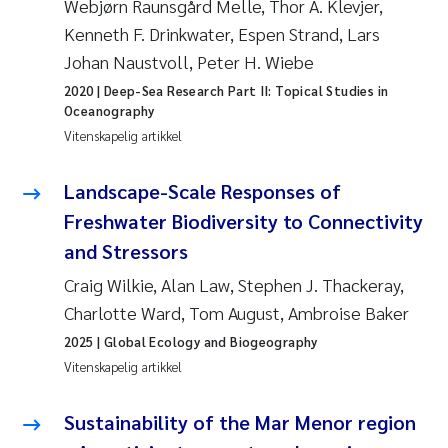
Webjørn Raunsgård Melle, Thor A. Klevjer,
Kenneth F. Drinkwater, Espen Strand, Lars
Juan Carlos Farias Pardo
Johan Naustvoll, Peter H. Wiebe
Chiara Consolaro
2020
| Deep-Sea Research Part II: Topical Studies in
Oceanography
Vitenskapelig artikkel
Frode Sundnes
Landscape-Scale Responses of
Andrew Luke King
Freshwater Biodiversity to Connectivity
Ian Allan
and Stressors
Craig Wilkie, Alan Law, Stephen J. Thackeray,
Bert van Bavel
Charlotte Ward, Tom August, Ambroise Baker
2025
| Global Ecology and Biogeography
Marianne Mosberg
Vitenskapelig artikkel
Kathinka Fürst
Sustainability of the Mar Menor region