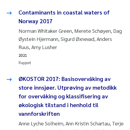
Veronica Sæther Eftevåg
Contaminants in coastal waters of
Valentina Elena Tartiu
Norway 2017
Norman Whitaker Green, Merete Schøyen, Dag
Tânia Cristina Gomes
Øystein Hjermann, Sigurd Øxnevad, Anders
Susan Skogtvedt Røed
Ruus, Amy Lusher
2021
Belinda Valdecanas
Rapport
Elianne Dunthorn Egge
ØKOSTOR 2017: Basisovervåking av
store innsjøer. Utprøving av metodikk
Elisabeth Lie
for overvåking og klassifisering av
økologisk tilstand i henhold til
Froukje Maria Platjouw
vannforskriften
Jan-Erik Thrane
Anne Lyche Solheim, Ann Kristin Schartau, Terje