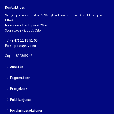
Kontakt oss
Diya Chakravorty
Vi gjør oppmerksom på at NIVA flytter hovedkontoret i Oslo til Campus
Ullevål.
Leah Amber Jackson-Blake
Ny adresse fra 1. juni 2026 er:
Sognsveien 72, 0855 Oslo.
Cathrine Brecke Gundersen
Tlf:
(+47) 22 18 51 00
Epost:
post@niva.no
Marc Anglès d'Auriac
Org. nr: 855869942
Anders Gjørwad Hagen
Ansatte
Saskia Trubbach
Fagområder
Andreas Ballot
Prosjekter
Publikasjoner
Jonas Persson
Forskningsseksjoner
Camilla H C Hagman