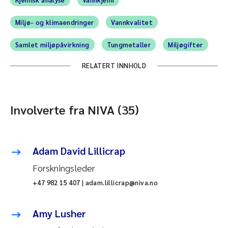
Miljø- og klimaendringer
Vannkvalitet
Samlet miljøpåvirkning
Tungmetaller
Miljøgifter
RELATERT INNHOLD
Involverte fra NIVA (35)
Adam David Lillicrap
Forskningsleder
+47 982 15 407 | adam.lillicrap@niva.no
Amy Lusher