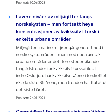
Publisert:
30.06.2023
Lavere nivåer av miljøgifter langs
norskekysten – men fortsatt høye
konsentrasjoner av kvikksølv i torsk i
enkelte urbane områder
Miljøgifter i marine miljøer går generelt ned i
norske kystområder – men med noen unntak. I
urbane områder er det flere steder økende
langtidstrender for kvikksølv i torskefilet. I
indre Oslofjord har kvikksølvnivåene i torskefilet
økt de siste 35 årene, men trenden har flatet ut
det siste tiåret.
Publisert:
26.01.2021
Opprydding i forurenset sjøbunn: Virker