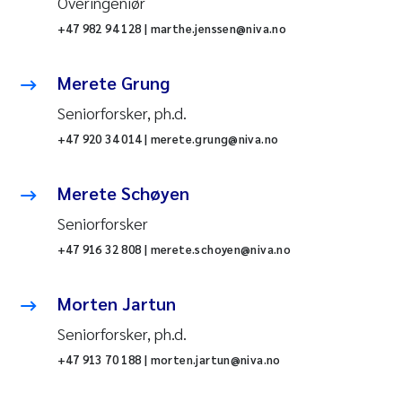
Overingeniør
+47 982 94 128 | marthe.jenssen@niva.no
Merete Grung
Seniorforsker, ph.d.
+47 920 34 014 | merete.grung@niva.no
Merete Schøyen
Seniorforsker
+47 916 32 808 | merete.schoyen@niva.no
Morten Jartun
Seniorforsker, ph.d.
+47 913 70 188 | morten.jartun@niva.no