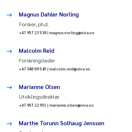
Magnus Dahler Norling
Forsker, ph.d.
+47 957 23 538 | magnus.norling@niva.no
Malcolm Reid
Forskningsleder
+47 948 89 545 | malcolm.reid@niva.no
Marianne Olsen
Utviklingsdirektør
+47 957 22 951 | marianne.olsen@niva.no
Marthe Torunn Solhaug Jenssen