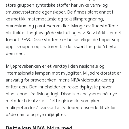
store gruppen syntetiske stoffer har unike vann- og
smussavstøtende egenskaper. De finnes blant annet i
kosmetikk, matemballasje og tekstilimpregnering,
brannskum og plantevernmidler. Mange av fluorstoffene
blir fraktet langt av gårde via luft og hav. Selv i Arktis er det
funnet PFAS. Disse stoffene er helsefarlige, de hoper seg
opp i kroppen og i naturen tar det svært lang tid å bryte
dem ned.
Miljøprøvebanken er et verktøy i den nasjonale og
internasjonale kampen mot miljøgifter. Miljødirektoratet er
ansvarlig for prøvebanken, mens NIVA videreutvikler og
drifter den. Den inneholder en rekke dypfryste prøver,
blant annet fra fisk og fugl. Disse kan analyseres når nye
metoder blir utviklet. Dette gir innsikt som øker
muligheten for å iverksette skadebegrensende tiltak for
både gamle og nye miljøgifter.
Dette kan NIVA bidra med