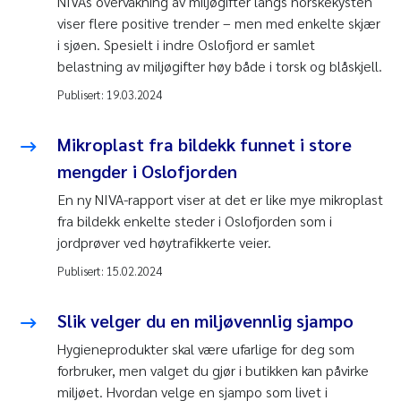
NIVAs overvåkning av miljøgifter langs norskekysten
viser flere positive trender – men med enkelte skjær
i sjøen. Spesielt i indre Oslofjord er samlet
belastning av miljøgifter høy både i torsk og blåskjell.
Publisert:
19.03.2024
Mikroplast fra bildekk funnet i store
mengder i Oslofjorden
En ny NIVA-rapport viser at det er like mye mikroplast
fra bildekk enkelte steder i Oslofjorden som i
jordprøver ved høytrafikkerte veier.
Publisert:
15.02.2024
Slik velger du en miljøvennlig sjampo
Hygieneprodukter skal være ufarlige for deg som
forbruker, men valget du gjør i butikken kan påvirke
miljøet. Hvordan velge en sjampo som livet i