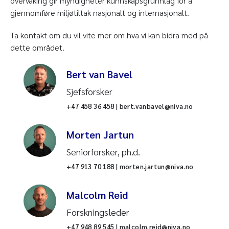
overvåking gir myndigheter kunnskapsgrunnlag for å
gjennomføre miljøtiltak nasjonalt og internasjonalt.
Ta kontakt om du vil vite mer om hva vi kan bidra med på
dette området.
Bert van Bavel
Sjefsforsker
+47 458 36 458 | bert.vanbavel@niva.no
Morten Jartun
Seniorforsker, ph.d.
+47 913 70 188 | morten.jartun@niva.no
Malcolm Reid
Forskningsleder
+47 948 89 545 | malcolm.reid@niva.no