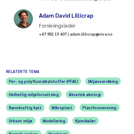
Adam David Lillicrap
Forskningsleder
+47 982 15 407 | adam.lillicrap@niva.no
RELATERTE TEMA
Per- og polyfluoralkylstoffer (PFAS)
Miljøovervåking
Helhetlig miljøforvaltning
Akvatisk økologi
Bærekraftig kyst
Mikroplast
Plastforurensning
Urbant miljø
Modellering
Kjemikalier
Kjemisk analyse
Vannkjemi