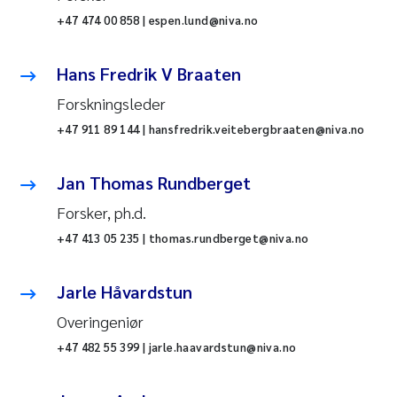
+47 474 00 858 | espen.lund@niva.no
Hans Fredrik V Braaten
Forskningsleder
+47 911 89 144 | hansfredrik.veitebergbraaten@niva.no
Jan Thomas Rundberget
Forsker, ph.d.
+47 413 05 235 | thomas.rundberget@niva.no
Jarle Håvardstun
Overingeniør
+47 482 55 399 | jarle.haavardstun@niva.no