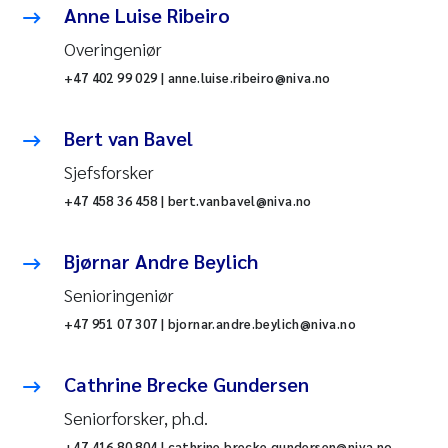
Anne Luise Ribeiro
Overingeniør
+47 402 99 029 | anne.luise.ribeiro@niva.no
Bert van Bavel
Sjefsforsker
+47 458 36 458 | bert.vanbavel@niva.no
Bjørnar Andre Beylich
Senioringeniør
+47 951 07 307 | bjornar.andre.beylich@niva.no
Cathrine Brecke Gundersen
Seniorforsker, ph.d.
+47 416 80 804 | cathrine.brecke.gundersen@niva.no