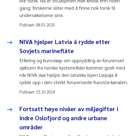
lite torsk. Nå er situasjonen mer kritisk enn noen
gang: forskerne sliter med å finne nok torsk til
undersøkelsene sine.
Publisert:
08.01.2025
NIVA hjelper Latvia å rydde etter
Sovjets marineflåte
Erfaring og kunnskap om opprydding av forurenset
sjøbunn fra norske kystområder kommer godt med
når NIVA skal hjelpe den latviske byen Liepaja å
rydde opp i den sterkt forurensede Karosta-kanalen.
Publisert:
15.10.2024
Fortsatt høye nivåer av miljøgifter i
indre Oslofjord og andre urbane
områder