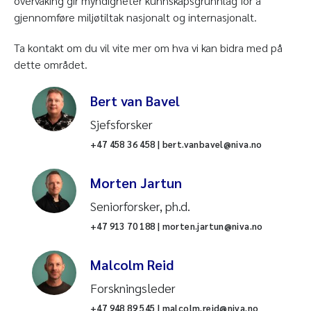
overvåking gir myndigheter kunnskapsgrunnlag for å
gjennomføre miljøtiltak nasjonalt og internasjonalt.
Ta kontakt om du vil vite mer om hva vi kan bidra med på
dette området.
Bert van Bavel
Sjefsforsker
+47 458 36 458 | bert.vanbavel@niva.no
Morten Jartun
Seniorforsker, ph.d.
+47 913 70 188 | morten.jartun@niva.no
Malcolm Reid
Forskningsleder
+47 948 89 545 | malcolm.reid@niva.no