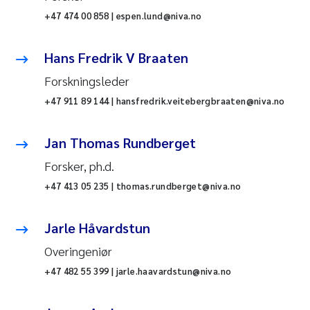
+47 474 00 858 | espen.lund@niva.no
Hans Fredrik V Braaten
Forskningsleder
+47 911 89 144 | hansfredrik.veitebergbraaten@niva.no
Jan Thomas Rundberget
Forsker, ph.d.
+47 413 05 235 | thomas.rundberget@niva.no
Jarle Håvardstun
Overingeniør
+47 482 55 399 | jarle.haavardstun@niva.no