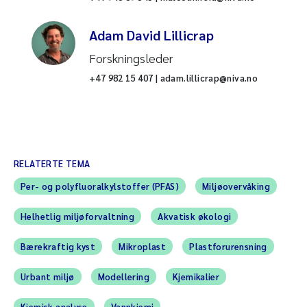
Adam David Lillicrap
Forskningsleder
+47 982 15 407 | adam.lillicrap@niva.no
RELATERTE TEMA
Per- og polyfluoralkylstoffer (PFAS)
Miljøovervåking
Helhetlig miljøforvaltning
Akvatisk økologi
Bærekraftig kyst
Mikroplast
Plastforurensning
Urbant miljø
Modellering
Kjemikalier
Kjemisk analyse
Vannkjemi