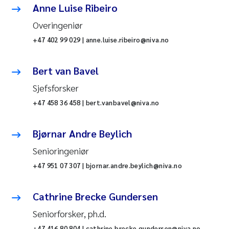
Anne Luise Ribeiro
Overingeniør
+47 402 99 029 | anne.luise.ribeiro@niva.no
Bert van Bavel
Sjefsforsker
+47 458 36 458 | bert.vanbavel@niva.no
Bjørnar Andre Beylich
Senioringeniør
+47 951 07 307 | bjornar.andre.beylich@niva.no
Cathrine Brecke Gundersen
Seniorforsker, ph.d.
+47 416 80 804 | cathrine.brecke.gundersen@niva.no