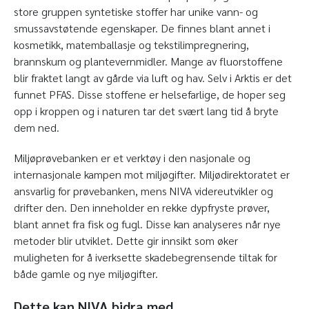
store gruppen syntetiske stoffer har unike vann- og
smussavstøtende egenskaper. De finnes blant annet i
kosmetikk, matemballasje og tekstilimpregnering,
brannskum og plantevernmidler. Mange av fluorstoffene
blir fraktet langt av gårde via luft og hav. Selv i Arktis er det
funnet PFAS. Disse stoffene er helsefarlige, de hoper seg
opp i kroppen og i naturen tar det svært lang tid å bryte
dem ned.
Miljøprøvebanken er et verktøy i den nasjonale og
internasjonale kampen mot miljøgifter. Miljødirektoratet er
ansvarlig for prøvebanken, mens NIVA videreutvikler og
drifter den. Den inneholder en rekke dypfryste prøver,
blant annet fra fisk og fugl. Disse kan analyseres når nye
metoder blir utviklet. Dette gir innsikt som øker
muligheten for å iverksette skadebegrensende tiltak for
både gamle og nye miljøgifter.
Dette kan NIVA bidra med