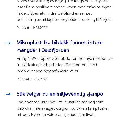
NIVAs overvåkning av miljøgifter langs norskekysten
viser flere positive trender – men med enkelte skjær
i sjøen. Spesielt i indre Oslofjord er samlet
belastning av miljøgifter høy både i torsk og blåskjell.
Publisert:
19.03.2024
Mikroplast fra bildekk funnet i store
mengder i Oslofjorden
En ny NIVA-rapport viser at det er like mye mikroplast
fra bildekk enkelte steder i Oslofjorden som i
jordprøver ved høytrafikkerte veier.
Publisert:
15.02.2024
Slik velger du en miljøvennlig sjampo
Hygieneprodukter skal være ufarlige for deg som
forbruker, men valget du gjør i butikken kan påvirke
miljøet. Hvordan velge en sjampo som livet i