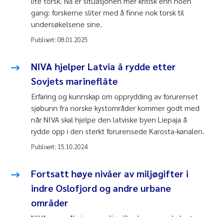
lite torsk. Nå er situasjonen mer kritisk enn noen
gang: forskerne sliter med å finne nok torsk til
undersøkelsene sine.
Publisert:
08.01.2025
NIVA hjelper Latvia å rydde etter
Sovjets marineflåte
Erfaring og kunnskap om opprydding av forurenset
sjøbunn fra norske kystområder kommer godt med
når NIVA skal hjelpe den latviske byen Liepaja å
rydde opp i den sterkt forurensede Karosta-kanalen.
Publisert:
15.10.2024
Fortsatt høye nivåer av miljøgifter i
indre Oslofjord og andre urbane
områder