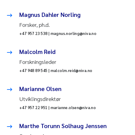
Magnus Dahler Norling
Forsker, ph.d.
+47 957 23 538 | magnus.norling@niva.no
Malcolm Reid
Forskningsleder
+47 948 89 545 | malcolm.reid@niva.no
Marianne Olsen
Utviklingsdirektør
+47 957 22 951 | marianne.olsen@niva.no
Marthe Torunn Solhaug Jenssen