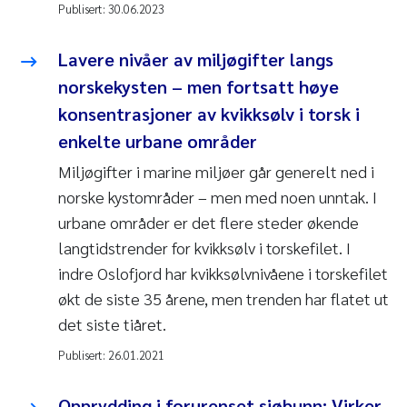
Publisert:
30.06.2023
Lavere nivåer av miljøgifter langs
norskekysten – men fortsatt høye
konsentrasjoner av kvikksølv i torsk i
enkelte urbane områder
Miljøgifter i marine miljøer går generelt ned i
norske kystområder – men med noen unntak. I
urbane områder er det flere steder økende
langtidstrender for kvikksølv i torskefilet. I
indre Oslofjord har kvikksølvnivåene i torskefilet
økt de siste 35 årene, men trenden har flatet ut
det siste tiåret.
Publisert:
26.01.2021
Opprydding i forurenset sjøbunn: Virker