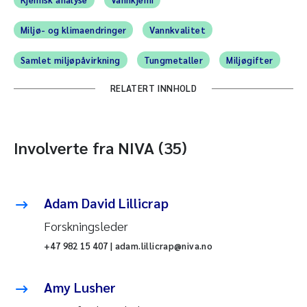
Miljø- og klimaendringer
Vannkvalitet
Samlet miljøpåvirkning
Tungmetaller
Miljøgifter
RELATERT INNHOLD
Involverte fra NIVA (35)
Adam David Lillicrap
Forskningsleder
+47 982 15 407 | adam.lillicrap@niva.no
Amy Lusher