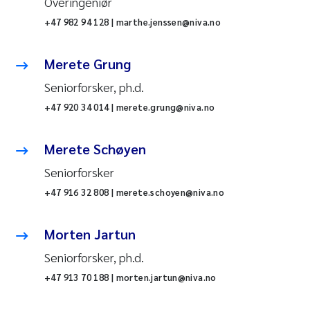
Overingeniør
+47 982 94 128 | marthe.jenssen@niva.no
Merete Grung
Seniorforsker, ph.d.
+47 920 34 014 | merete.grung@niva.no
Merete Schøyen
Seniorforsker
+47 916 32 808 | merete.schoyen@niva.no
Morten Jartun
Seniorforsker, ph.d.
+47 913 70 188 | morten.jartun@niva.no