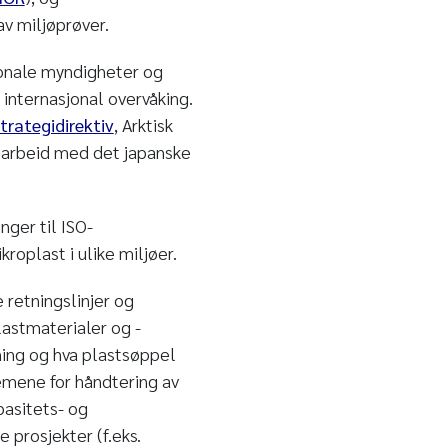
v miljøprøver.
onale myndigheter og
 internasjonal overvåking.
trategidirektiv
, Arktisk
arbeid med det japanske
nger til ISO-
roplast i ulike miljøer.
 retningslinjer og
astmaterialer og -
sning og hva plastsøppel
temene for håndtering av
apasitets- og
 prosjekter (f.eks.