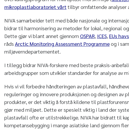
mikroplastlaboratoriet vårt
tilbyr omfattende analyser a
NIVA samarbeider tett med både nasjonale og internasj
bidrar til harmonisering av metoder for lokal, regional og
Dette gjør vi blant annet gjennom
OSPAR
,
ICES
,
EUs havs
råds
Arctic Monitoring Assessment Programme
og i sam
miljøverndepartementet.
I tillegg bidrar NIVA-forskere med beste praksis-anbefali
arbeidsgrupper som utvikler standarder for analyse av mik
Hvis vi vil forbedre håndteringen av plastavfall, håndheve
reguleringer og innovere produksjonen og designen av pl
produkter, er det viktig å forstå kildene til plastforuren
gjør med miljøet. Dette er spesielt viktig i land der sys
plastavfall ofte er utilstrekkelige. NIVA har bidratt til k
kompetansebygging i mange asiatiske land gjennom flere