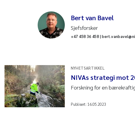
Bert van Bavel
Sjefsforsker
+47 458 36 458 | bert.vanbavel@n
NYHETSARTIKKEL
NIVAs strategi mot 
Forskning for en bærekrafti
Publisert:
16.05.2023