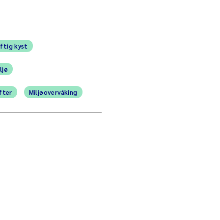
ftig kyst
ljø
fter
Miljøovervåking