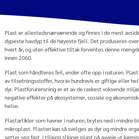
Plast er allestedsnærværende og finnes i de mest avsid
dypeste havdyp til de høyeste fjell. Det produseres over
hvert år, og uten effektive tiltak forventes denne meng
innen 2060.
Plast som håndteres feil, ender ofte opp i naturen. Pla
av tilsetningsstoffer, hvorav hundrevis er giftige eller h
dyr. Plastforurensning er et av de raskest voksende milj
negative effekter på økosystemer, sosiale og økonomi
helse.
Plastartikler som havner i naturen, brytes ned i mindre bi
mikroplast. Plasten kan så svelges av dyr og mindre orga
setter seg fast. I tillegg slipper plast på avveie ut kjemis