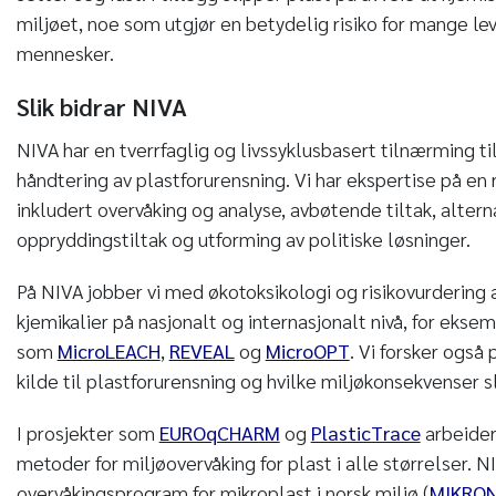
miljøet, noe som utgjør en betydelig risiko for mange le
mennesker.
Slik bidrar NIVA
NIVA har en tverrfaglig og livssyklusbasert tilnærming ti
håndtering av plastforurensning. Vi har ekspertise på en 
inkludert overvåking og analyse, avbøtende tiltak, alternat
oppryddingstiltak og utforming av politiske løsninger.
På NIVA jobber vi med økotoksikologi og risikovurdering 
kjemikalier på nasjonalt og internasjonalt nivå, for eks
som
MicroLEACH
,
REVEAL
og
MicroOPT
. Vi forsker også
kilde til plastforurensning og hvilke miljøkonsekvenser sl
I prosjekter som
EUROqCHARM
og
PlasticTrace
arbeider
metoder for miljøovervåking for plast i alle størrelser. 
overvåkingsprogram for mikroplast i norsk miljø (
MIKRO