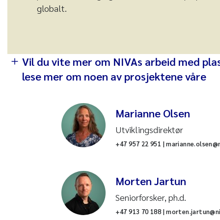
globalt.
Vil du vite mer om NIVAs arbeid med plast
lese mer om noen av prosjektene våre
Marianne Olsen
Utviklingsdirektør
+47 957 22 951 | marianne.olsen@
Morten Jartun
Seniorforsker, ph.d.
+47 913 70 188 | morten.jartun@n