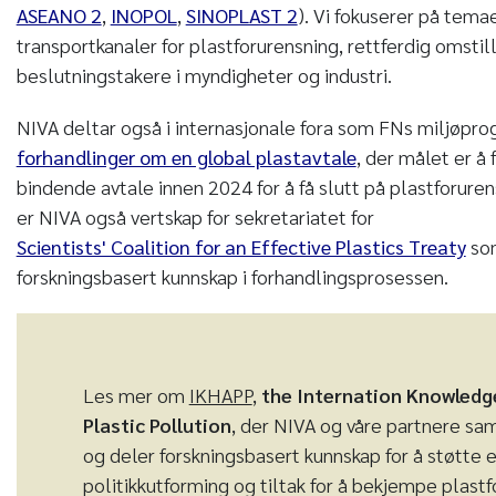
ASEANO 2
,
INOPOL
,
SINOPLAST 2
). Vi fokuserer på temae
transportkanaler for plastforurensning, rettferdig omstill
beslutningstakere i myndigheter og industri.
NIVA deltar også i internasjonale fora som FNs miljøpr
forhandlinger om en global plastavtale
, der målet er å 
bindende avtale innen 2024 for å få slutt på plastforur
er NIVA også vertskap for sekretariatet for
Scientists' Coalition for an Effective Plastics Treaty
som
forskningsbasert kunnskap i forhandlingsprosessen.
Les mer om
IKHAPP
,
the Internation Knowledg
Plastic Pollution
, der NIVA og våre partnere sam
og deler forskningsbasert kunnskap for å støtte e
politikkutforming og tiltak for å bekjempe plast