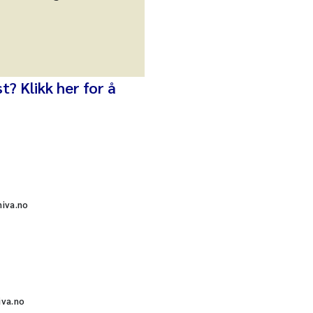
? Klikk her for å
niva.no
iva.no