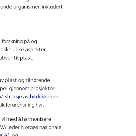
vende organismer, inkludert
l forskning på og
rekke ulike aspekter,
iver til plast,
av plast og tilhørende
empel gjennom prosjekter
 på
slitasje av bildekk
som
ik forurensning har.
 vi med å harmonisere
NIVA leder Norges nasjonale
NOR
), og