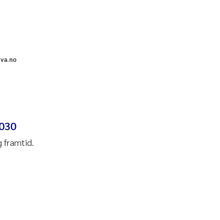
iva.no
2030
g framtid.