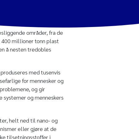
esliggende områder, fra de
 400 millioner tonn plast
den å nesten tredobles
st produseres med tusenvis
elsefarlige for mennesker og
øproblemene, og gir
ske systemer og menneskers
ter, helt ned til nano- og
nismer eller gjøre at de
ke tilsetningsstoffer i