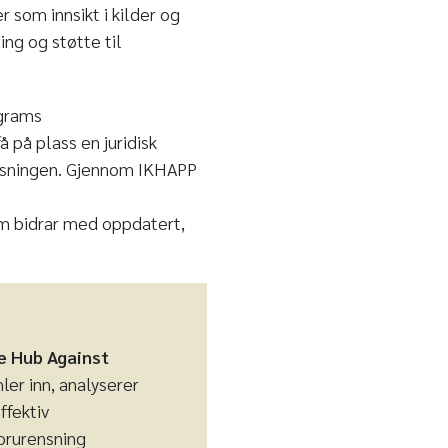
r som innsikt i kilder og
ing og støtte til
ograms
få på plass en juridisk
ensningen. Gjennom IKHAPP
 bidrar med oppdatert,
e Hub Against
ler inn, analyserer
ffektiv
forurensning