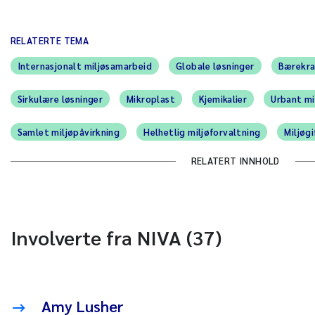
RELATERTE TEMA
Internasjonalt miljøsamarbeid
Globale løsninger
Bærekra
Sirkulære løsninger
Mikroplast
Kjemikalier
Urbant mi
Samlet miljøpåvirkning
Helhetlig miljøforvaltning
Miljøgi
RELATERT INNHOLD
Involverte fra NIVA (37)
Amy Lusher