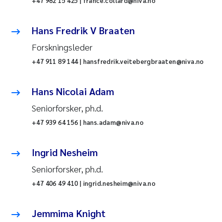
+47 982 15 425 | france.collard@niva.no
Hans Fredrik V Braaten
Forskningsleder
+47 911 89 144 | hansfredrik.veitebergbraaten@niva.no
Hans Nicolai Adam
Seniorforsker, ph.d.
+47 939 64 156 | hans.adam@niva.no
Ingrid Nesheim
Seniorforsker, ph.d.
+47 406 49 410 | ingrid.nesheim@niva.no
Jemmima Knight