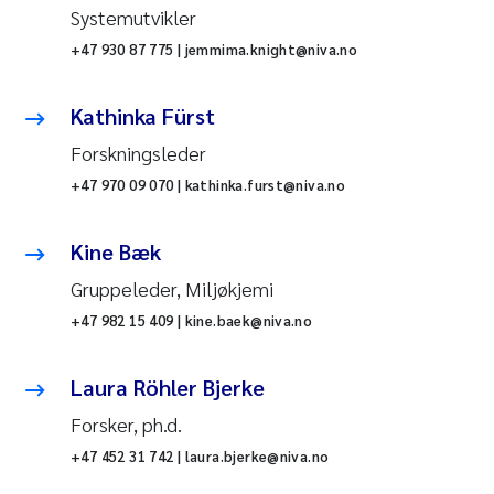
Systemutvikler
+47 930 87 775 | jemmima.knight@niva.no
Kathinka Fürst
Forskningsleder
+47 970 09 070 | kathinka.furst@niva.no
Kine Bæk
Gruppeleder, Miljøkjemi
+47 982 15 409 | kine.baek@niva.no
Laura Röhler Bjerke
Forsker, ph.d.
+47 452 31 742 | laura.bjerke@niva.no