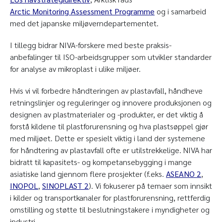
Arctic Monitoring Assessment Programme
og i samarbeid
med det japanske miljøverndepartementet.
I tillegg bidrar NIVA-forskere med beste praksis-
anbefalinger til ISO-arbeidsgrupper som utvikler standarder
for analyse av mikroplast i ulike miljøer.
Hvis vi vil forbedre håndteringen av plastavfall, håndheve
retningslinjer og reguleringer og innovere produksjonen og
designen av plastmaterialer og -produkter, er det viktig å
forstå kildene til plastforurensning og hva plastsøppel gjør
med miljøet. Dette er spesielt viktig i land der systemene
for håndtering av plastavfall ofte er utilstrekkelige. NIVA har
bidratt til kapasitets- og kompetansebygging i mange
asiatiske land gjennom flere prosjekter (f.eks.
ASEANO 2
,
INOPOL
,
SINOPLAST 2
). Vi fokuserer på temaer som innsikt
i kilder og transportkanaler for plastforurensning, rettferdig
omstilling og støtte til beslutningstakere i myndigheter og
industri.