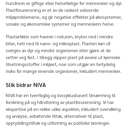
hundrevis er giftige eller helsefarlige for mennesker og dyr.
Plastforurensning er et av de raskest voksende
miljøproblemene, og gir negative effekter på økosystemer,
sosiale og økonomiske systemer og menneskers helse.
Plastartikler som havner i naturen, brytes ned i mindre
biter, helt ned til nano- og mikroplast. Plasten kan så
svelges av dyr og mindre organismer eller gjøre at de
setter seg fast. I tillegg slipper plast på avveie ut kjemiske
tilsetningsstoffer i miljøet, noe som utgjør en betydelig
risiko for mange levende organismer, inkludert mennesker.
Slik bidrar NIVA
NIVA har en tverrfaglig og livssyklusbasert tilnærming til
forskning på og håndtering av plastforurensning. Vi har
ekspertise på en rekke ulike aspekter, inkludert overvåking
og analyse, avbøtende tiltak, alternativer til plast,
oppryddingstiltak og utforming av politiske løsninger.