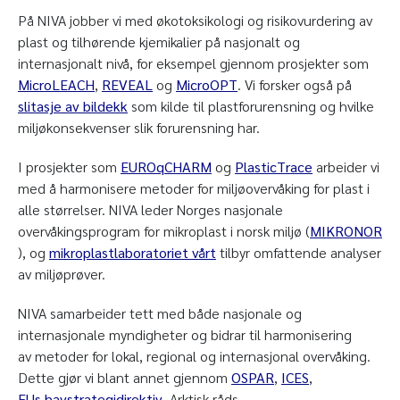
På NIVA jobber vi med økotoksikologi og risikovurdering av
plast og tilhørende kjemikalier på nasjonalt og
internasjonalt nivå, for eksempel gjennom prosjekter som
MicroLEACH
,
REVEAL
og
MicroOPT
. Vi forsker også på
slitasje av bildekk
som kilde til plastforurensning og hvilke
miljøkonsekvenser slik forurensning har.
I prosjekter som
EUROqCHARM
og
PlasticTrace
arbeider vi
med å harmonisere metoder for miljøovervåking for plast i
alle størrelser. NIVA leder Norges nasjonale
overvåkingsprogram for mikroplast i norsk miljø (
MIKRONOR
), og
mikroplastlaboratoriet vårt
tilbyr omfattende analyser
av miljøprøver.
NIVA samarbeider tett med både nasjonale og
internasjonale myndigheter og bidrar til harmonisering
av metoder for lokal, regional og internasjonal overvåking.
Dette gjør vi blant annet gjennom
OSPAR
,
ICES
,
EUs havstrategidirektiv
, Arktisk råds