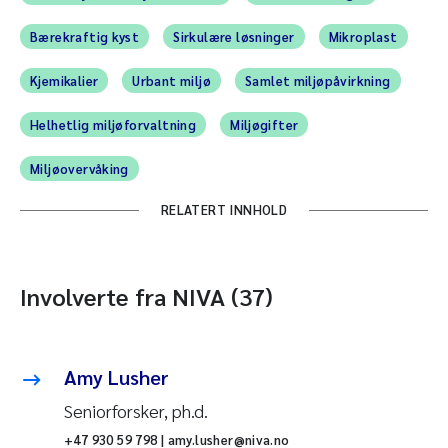
Bærekraftig kyst
Sirkulære løsninger
Mikroplast
Kjemikalier
Urbant miljø
Samlet miljøpåvirkning
Helhetlig miljøforvaltning
Miljøgifter
Miljøovervåking
RELATERT INNHOLD
Involverte fra NIVA (37)
Amy Lusher
Seniorforsker, ph.d.
+47 930 59 798 | amy.lusher@niva.no