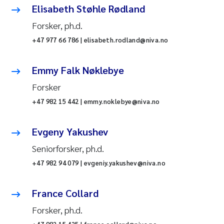
Elisabeth Støhle Rødland
Forsker, ph.d.
+47 977 66 786 | elisabeth.rodland@niva.no
Emmy Falk Nøklebye
Forsker
+47 982 15 442 | emmy.noklebye@niva.no
Evgeny Yakushev
Seniorforsker, ph.d.
+47 982 94 079 | evgeniy.yakushev@niva.no
France Collard
Forsker, ph.d.