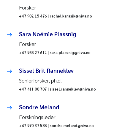
Forsker
+47 982 15 476 | rachel.karasik@niva.no
Sara Noémie Plassnig
Forsker
+47 966 27 612 | sara.plassnig@niva.no
Sissel Brit Ranneklev
Seniorforsker, ph.d.
+47 411 08 707 | sissel.ranneklev@niva.no
Sondre Meland
Forskningsleder
+47 970 37 586 | sondre.meland@niva.no