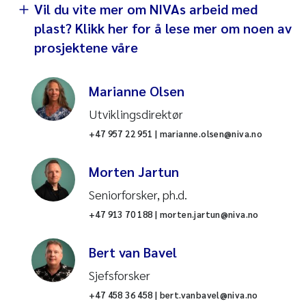
Vil du vite mer om NIVAs arbeid med
plast? Klikk her for å lese mer om noen av
prosjektene våre
Marianne Olsen
Utviklingsdirektør
+47 957 22 951 | marianne.olsen@niva.no
Morten Jartun
Seniorforsker, ph.d.
+47 913 70 188 | morten.jartun@niva.no
Bert van Bavel
Sjefsforsker
+47 458 36 458 | bert.vanbavel@niva.no