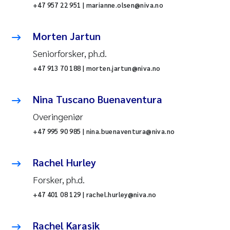
+47 957 22 951 | marianne.olsen@niva.no
Morten Jartun
Seniorforsker, ph.d.
+47 913 70 188 | morten.jartun@niva.no
Nina Tuscano Buenaventura
Overingeniør
+47 995 90 985 | nina.buenaventura@niva.no
Rachel Hurley
Forsker, ph.d.
+47 401 08 129 | rachel.hurley@niva.no
Rachel Karasik