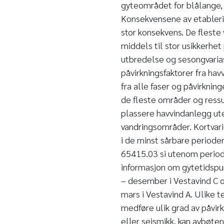
gyteområdet for blålange, 
Konsekvensene av etablerin
stor konsekvens. De fleste
middels til stor usikkerhet
utbredelse og sesongvariasj
påvirkningsfaktorer fra ha
fra alle faser og påvirknin
de fleste områder og ress
plassere havvindanlegg ute
vandringsområder. Kortvari
i de minst sårbare periode
65415.03 si utenom perioder
informasjon om gytetidspun
– desember i Vestavind C o
mars i Vestavind A. Ulike t
medføre ulik grad av påvirk
eller seismikk, kan avbøte