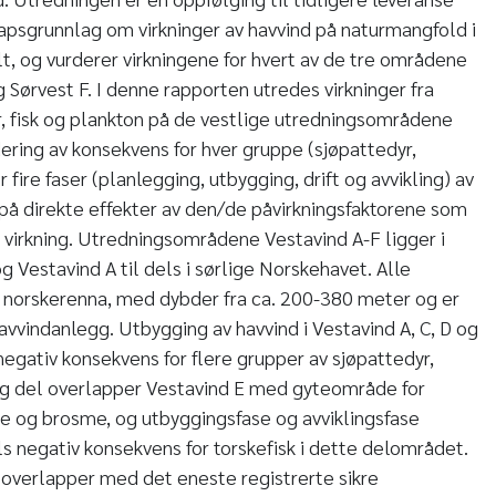
psgrunnlag om virkninger av havvind på naturmangfold i
t, og vurderer virkningene for hvert av de tre områdene
 Sørvest F. I denne rapporten utredes virkninger fra
, fisk og plankton på de vestlige utredningsområdene
dering av konsekvens for hver gruppe (sjøpattedyr,
or fire faser (planlegging, utbygging, drift og avvikling) av
 på direkte effekter av den/de påvirkningsfaktorene som
 virkning. Utredningsområdene Vestavind A-F ligger i
g Vestavind A til dels i sørlige Norskehavet. Alle
 norskerenna, med dybder fra ca. 200-380 meter og er
avvindanlegg. Utbygging av havvind i Vestavind A, C, D og
egativ konsekvens for flere grupper av sjøpattedyr,
tlig del overlapper Vestavind E med gyteområde for
ange og brosme, og utbyggingsfase og avviklingsfase
 negativ konsekvens for torskefisk i dette delområdet.
 overlapper med det eneste registrerte sikre