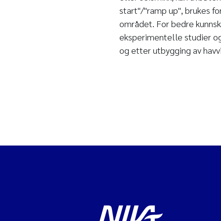
start"/"ramp up", brukes for
området. For bedre kunnsk
eksperimentelle studier og 
og etter utbygging av havv