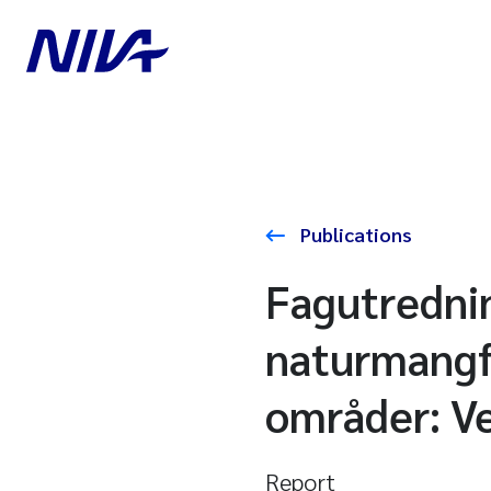
Publications
Fagutrednin
naturmangfo
områder: V
Report