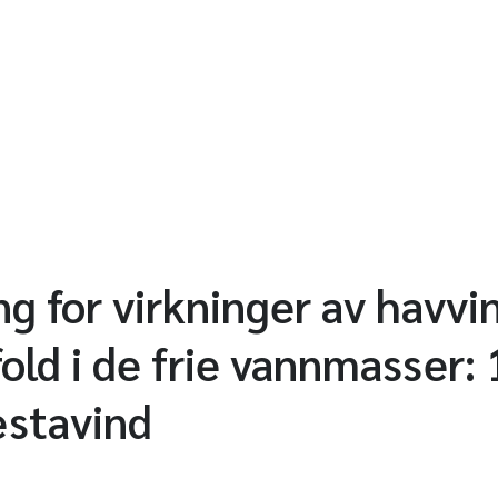
g for virkninger av havvi
ld i de frie vannmasser: 
estavind