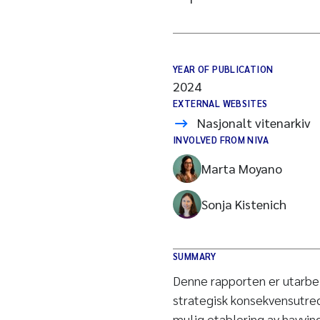
YEAR OF PUBLICATION
2024
EXTERNAL WEBSITES
Nasjonalt vitenarkiv
INVOLVED FROM NIVA
Marta Moyano
Sonja Kistenich
SUMMARY
Denne rapporten er utarbei
strategisk konsekvensutred
mulig etablering av havvind