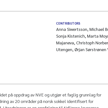
CONTRIBUTORS
Anna Siwertsson, Michael Be
Sonja Kistenich, Marta Moya
Majaneva, Christoph Norber
Utengen, Ørjan Sørstrønen
det på oppdrag av NVE og utgjør et faglig grunnlag for
ning av 20 områder på norsk sokkel identifisert for
. Utredningen er en oppfølging til tidligere leveranse