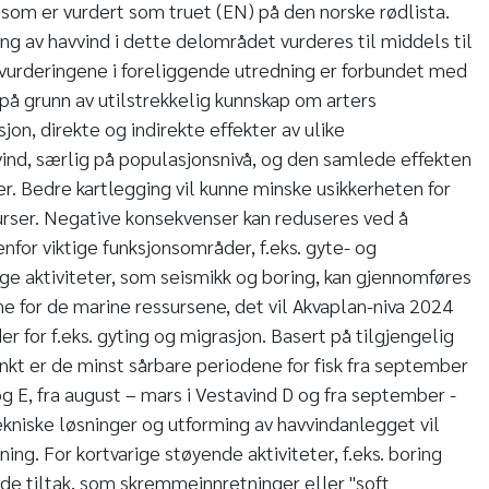
som er vurdert som truet (EN) på den norske rødlista.
g av havvind i dette delområdet vurderes til middels til
 vurderingene i foreliggende utredning er forbundet med
 på grunn av utilstrekkelig kunnskap om arters
on, direkte og indirekte effekter av ulike
vvind, særlig på populasjonsnivå, og den samlede effekten
ger. Bedre kartlegging vil kunne minske usikkerheten for
urser. Negative konsekvenser kan reduseres ved å
nfor viktige funksjonsområder, f.eks. gyte- og
ge aktiviteter, som seismikk og boring, kan gjennomføres
ne for de marine ressursene, det vil Akvaplan-niva 2024
 for f.eks. gyting og migrasjon. Basert på tilgjengelig
kt er de minst sårbare periodene for fisk fra september
g E, fra august – mars i Vestavind D og fra september -
ekniske løsninger og utforming av havvindanlegget vil
ning. For kortvarige støyende aktiviteter, f.eks. boring
nde tiltak, som skremmeinnretninger eller "soft