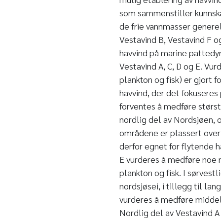
som sammenstiller kunnska
de frie vannmasser generel
Vestavind B, Vestavind F og
havvind på marine pattedyr
Vestavind A, C, D og E. Vur
plankton og fisk) er gjort f
havvind, der det fokuseres
forventes å medføre størst
nordlig del av Nordsjøen, o
områdene er plassert over
derfor egnet for flytende h
E vurderes å medføre noe n
plankton og fisk. I sørves
nordsjøsei, i tillegg til l
vurderes å medføre middels
Nordlig del av Vestavind A