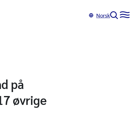
Norsk
nd på
17 øvrige