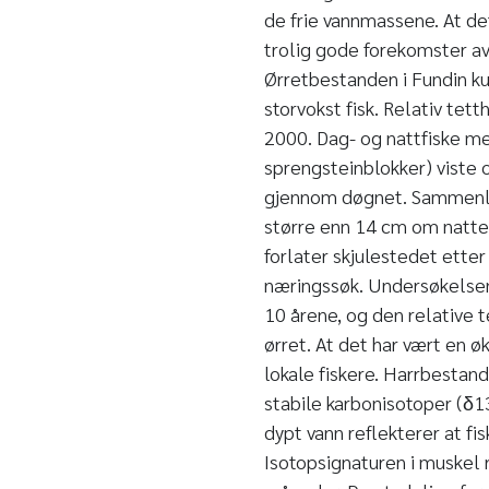
de frie vannmassene. At de
trolig gode forekomster av
Ørretbestanden i Fundin k
storvokst fisk. Relativ te
2000. Dag- og nattfiske m
sprengsteinblokker) viste o
gjennom døgnet. Sammenlig
større enn 14 cm om natten
forlater skjulestedet ette
næringssøk. Undersøkelsen 
10 årene, og den relative 
ørret. At det har vært en 
lokale fiskere. Harrbestand
stabile karbonisotoper (δ13
dypt vann reflekterer at fis
Isotopsignaturen i muskel 