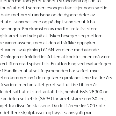
kjellen mellom ørret fanget i strandsona og i de to
for på at det i sommersesongen ikke skjer noen særlig
tilbake mellom strandsona og de dypere deler av
get ute i vannmassene og på dypt vann ser ut å ha
sesongen. Forekomsten av marflo i relativt store
isk ørret kan tyde på at fisken beveger seg mellom
e vannmassene, men at den altså ikke oppsøker
Det var en svak økning i δ15N-verdiene med økende
 Økningen er imidlertid så liten at konklusjonen må være
vært liten grad spiser fisk. En utfordring ved evalueringen
 i Fundin er at utsettingsmengden har variert mye
eten kommer inn i de regulære garnfangstene fra fire års
 å variere med antallet ørret satt ut fire til fem år
le det satt ut et stort antall fisk, henholdsvis 28900 og
e andelen settefisk (36 %) for ørret større enn 30 cm,
aget fra disse årsklassene. Da det i årene før 2007 ble
var det flere skjulplasser og høyst sannsynlig var