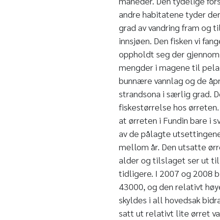
måneder. Den tydelige fors
andre habitatene tyder der
grad av vandring fram og 
innsjøen. Den fisken vi fan
oppholdt seg der gjennom 
mengder i magene til pelag
bunnære vannlag og de åpn
strandsona i særlig grad. 
fiskestørrelse hos ørreten.
at ørreten i Fundin bare i s
av de pålagte utsettingene
mellom år. Den utsatte ørr
alder og tilslaget ser ut til
tidligere. I 2007 og 2008 b
43000, og den relativt høy
skyldes i all hovedsak bidr
satt ut relativt lite ørret 