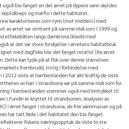
t også ble fanget en del ørret på dypere vann skyldes
 skjoldkreps og marflo i dette habitatet.
unne karakteriseres som tynn (mot middels) med
tthet av ørret var omtrent på samme nivå som i 1999 og
ed elfiskebåten langs damkrona (kledd med
gså at det var store forskjeller i ørretens habitatbruk
net med dagfiske ble det fanget relativt lite ørret
. Dette kan tyde på at fisk over denne størrelsen
r mørkets frembrudd, trolig i forbindelse med
i 2012 viste at harrbestanden har økt kraftig de siste
tettheten av harr i strandsona var på samme nivå som for
økning i harrbestanden stemmer også med inntrykket til
en i Fundin er knyttet til strandsonen. Analysen av
C) i ørret fanget i strandsona, de frie vannmasser og på
ken har tatt føde i det habitatet den ble fanget.
reflekterer fiskens næringsopptak de siste to-tre