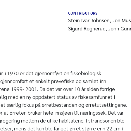
CONTRIBUTORS
Stein Ivar Johnsen, Jon Mu
Sigurd Rognerud, John Gun
in i 1970 er det gjennomført én fiskebiologisk
gjennomført et enkelt prøvefiske og samlet inn
rene 1999- 2001. Da det var over 10 år siden forrige
lig med en ny oppdatert status av fiskesamfunnet i
et særlig fokus på ørretbestanden og ørretutsettingene.
r at ørreten bruker hele innsjøen til næringssøk. Det var
gregering mellom de ulike habitatene. I strandsonen ble
rrelser, mens det kun ble fanget ørret større enn 22 cm i