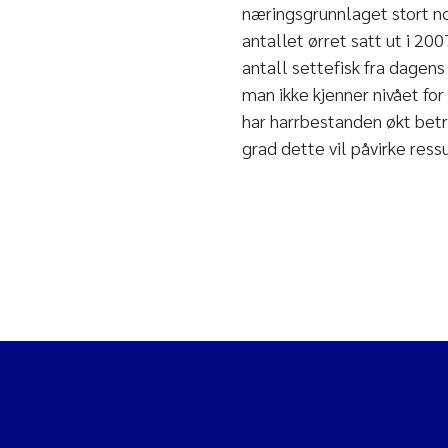
næringsgrunnlaget stort nok
antallet ørret satt ut i 20
antall settefisk fra dagen
man ikke kjenner nivået for
har harrbestanden økt betra
grad dette vil påvirke ress