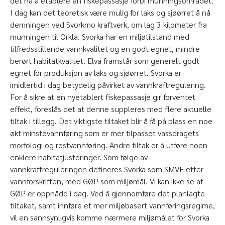
det nå å etablere en fiskepassasje forbi munningsområdet.
I dag kan det teoretisk være mulig for laks og sjøørret å nå
demningen ved Svorkmo kraftverk, om lag 3 kilometer fra
munningen til Orkla. Svorka har en miljøtilstand med
tilfredsstillende vannkvalitet og en godt egnet, mindre
berørt habitatkvalitet. Elva framstår som generelt godt
egnet for produksjon av laks og sjøørret. Svorka er
imidlertid i dag betydelig påvirket av vannkraftregulering.
For å sikre at en nyetablert fiskepassasje gir forventet
effekt, foreslås det at denne suppleres med flere aktuelle
tiltak i tillegg. Det viktigste tiltaket blir å få på plass en noe
økt minstevannføring som er mer tilpasset vassdragets
morfologi og restvannføring. Andre tiltak er å utføre noen
enklere habitatjusteringer. Som følge av
vannkraftreguleringen defineres Svorka som SMVF etter
vannforskriften, med GØP som miljømål. Vi kan ikke se at
GØP er oppnådd i dag. Ved å gjennomføre det planlagte
tiltaket, samt innføre et mer miljøbasert vannføringsregime,
vil en sannsynligvis komme nærmere miljømålet for Svorka