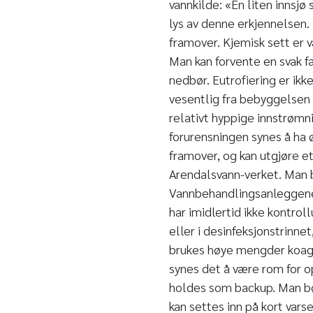
vannkilde: «En liten innsjø
lys av denne erkjennelsen. 
framover. Kjemisk sett er v
Man kan forvente en svak 
nedbør. Eutrofiering er ikk
vesentlig fra bebyggelsen 
relativt hyppige innstrømn
forurensningen synes å ha ø
framover, og kan utgjøre e
Arendalsvann-verket. Man b
Vannbehandlingsanleggene e
har imidlertid ikke kontrol
eller i desinfeksjonstrinne
brukes høye mengder koagul
synes det å være rom for o
holdes som backup. Man bør 
kan settes inn på kort vars