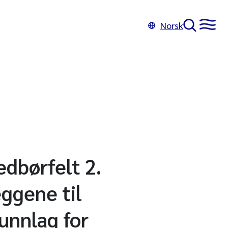
Norsk
dbørfelt 2.
ggene til
unnlag for