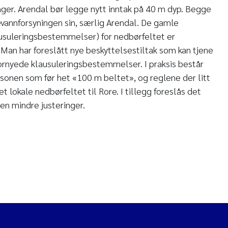
nger. Arendal bør legge nytt inntak på 40 m dyp. Begge
vannforsyningen sin, særlig Arendal. De gamle
ausuleringsbestemmelser) for nedbørfeltet er
Man har foreslått nye beskyttelsestiltak som kan tjene
ornyede klausuleringsbestemmelser. I praksis består
t sonen som før het «100 m beltet», og reglene der litt
et lokale nedbørfeltet til Rore. I tillegg foreslås det
en mindre justeringer.