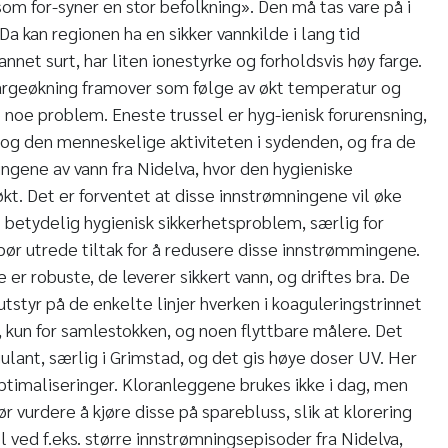
 som for-syner en stor befolkning». Den må tas vare på i
Da kan regionen ha en sikker vannkilde i lang tid
annet surt, har liten ionestyrke og forholdsvis høy farge.
fargeøkning framover som følge av økt temperatur og
e noe problem. Eneste trussel er hyg-ienisk forurensning,
og den menneskelige aktiviteten i sydenden, og fra de
ingene av vann fra Nidelva, hvor den hygieniske
kt. Det er forventet at disse innstrømningene vil øke
t betydelig hygienisk sikkerhetsproblem, særlig for
ør utrede tiltak for å redusere disse innstrømmingene.
r robuste, de leverer sikkert vann, og driftes bra. De
lutstyr på de enkelte linjer hverken i koaguleringstrinnet
t, kun for samlestokken, og noen flyttbare målere. Det
ant, særlig i Grimstad, og det gis høye doser UV. Her
ptimaliseringer. Kloranleggene brukes ikke i dag, men
vurdere å kjøre disse på sparebluss, slik at klorering
el ved f.eks. større innstrømningsepisoder fra Nidelva,