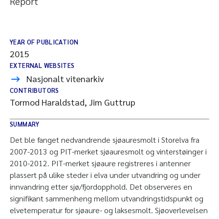
Report
YEAR OF PUBLICATION
2015
EXTERNAL WEBSITES
Nasjonalt vitenarkiv
CONTRIBUTORS
Tormod Haraldstad, Jim Guttrup
SUMMARY
Det ble fanget nedvandrende sjøauresmolt i Storelva fra
2007-2013 og PIT-merket sjøauresmolt og vinterstøinger i
2010-2012. PIT-merket sjøaure registreres i antenner
plassert på ulike steder i elva under utvandring og under
innvandring etter sjø/fjordopphold. Det observeres en
signifikant sammenheng mellom utvandringstidspunkt og
elvetemperatur for sjøaure- og laksesmolt. Sjøoverlevelsen