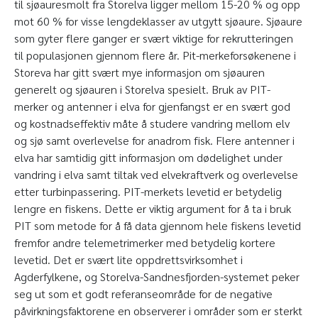
til sjøauresmolt fra Storelva ligger mellom 15-20 % og opp
mot 60 % for visse lengdeklasser av utgytt sjøaure. Sjøaure
som gyter flere ganger er svært viktige for rekrutteringen
til populasjonen gjennom flere år. Pit-merkeforsøkenene i
Storeva har gitt svært mye informasjon om sjøauren
generelt og sjøauren i Storelva spesielt. Bruk av PIT-
merker og antenner i elva for gjenfangst er en svært god
og kostnadseffektiv måte å studere vandring mellom elv
og sjø samt overlevelse for anadrom fisk. Flere antenner i
elva har samtidig gitt informasjon om dødelighet under
vandring i elva samt tiltak ved elvekraftverk og overlevelse
etter turbinpassering. PIT-merkets levetid er betydelig
lengre en fiskens. Dette er viktig argument for å ta i bruk
PIT som metode for å få data gjennom hele fiskens levetid
fremfor andre telemetrimerker med betydelig kortere
levetid. Det er svært lite oppdrettsvirksomhet i
Agderfylkene, og Storelva-Sandnesfjorden-systemet peker
seg ut som et godt referanseområde for de negative
påvirkningsfaktorene en observerer i områder som er sterkt