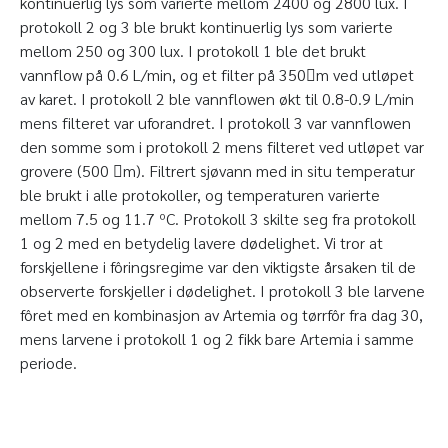
kontinuerlig lys som varierte mellom 2400 og 2800 lux. I
protokoll 2 og 3 ble brukt kontinuerlig lys som varierte
mellom 250 og 300 lux. I protokoll 1 ble det brukt
vannflow på 0.6 L/min, og et filter på 350m ved utløpet
av karet. I protokoll 2 ble vannflowen økt til 0.8-0.9 L/min
mens filteret var uforandret. I protokoll 3 var vannflowen
den somme som i protokoll 2 mens filteret ved utløpet var
grovere (500 m). Filtrert sjøvann med in situ temperatur
ble brukt i alle protokoller, og temperaturen varierte
mellom 7.5 og 11.7 ºC. Protokoll 3 skilte seg fra protokoll
1 og 2 med en betydelig lavere dødelighet. Vi tror at
forskjellene i fôringsregime var den viktigste årsaken til de
observerte forskjeller i dødelighet. I protokoll 3 ble larvene
fôret med en kombinasjon av Artemia og tørrfôr fra dag 30,
mens larvene i protokoll 1 og 2 fikk bare Artemia i samme
periode.