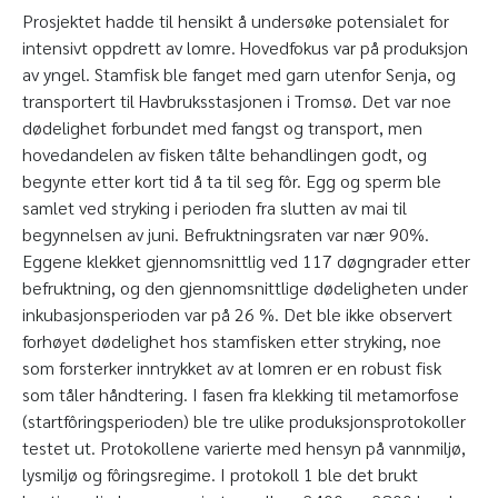
Prosjektet hadde til hensikt å undersøke potensialet for
intensivt oppdrett av lomre. Hovedfokus var på produksjon
av yngel. Stamfisk ble fanget med garn utenfor Senja, og
transportert til Havbruksstasjonen i Tromsø. Det var noe
dødelighet forbundet med fangst og transport, men
hovedandelen av fisken tålte behandlingen godt, og
begynte etter kort tid å ta til seg fôr. Egg og sperm ble
samlet ved stryking i perioden fra slutten av mai til
begynnelsen av juni. Befruktningsraten var nær 90%.
Eggene klekket gjennomsnittlig ved 117 døgngrader etter
befruktning, og den gjennomsnittlige dødeligheten under
inkubasjonsperioden var på 26 %. Det ble ikke observert
forhøyet dødelighet hos stamfisken etter stryking, noe
som forsterker inntrykket av at lomren er en robust fisk
som tåler håndtering. I fasen fra klekking til metamorfose
(startfôringsperioden) ble tre ulike produksjonsprotokoller
testet ut. Protokollene varierte med hensyn på vannmiljø,
lysmiljø og fôringsregime. I protokoll 1 ble det brukt