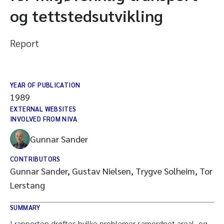
og tettstedsutvikling
Report
YEAR OF PUBLICATION
1989
EXTERNAL WEBSITES
INVOLVED FROM NIVA
Gunnar Sander
CONTRIBUTORS
Gunnar Sander, Gustav Nielsen, Trygve Solheim, Tor
Lerstang
SUMMARY
I rapporten drøftes hvilke problemer samordnet areal- og