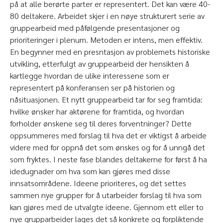
på at alle berørte parter er representert. Det kan være 40-
80 deltakere. Arbeidet skjer i en nøye strukturert serie av
gruppearbeid med påfølgende presentasjoner og
prioriteringer i plenum. Metoden er intens, men effektiv.
En begynner med en presntasjon av problemets historiske
utvikling, etterfulgt av gruppearbeid der hensikten å
kartlegge hvordan de ulike interessene som er
representert på konferansen ser på historien og
nåsituasjonen. Et nytt gruppearbeid tar for seg framtida:
hvilke ønsker har aktørene for framtida, og hvordan
forholder ønskene seg til deres forventninger? Dette
oppsummeres med forslag til hva det er viktigst å arbeide
videre med for oppnå det som ønskes og for å unngå det
som fryktes. I neste fase blandes deltakerne for først å ha
idedugnader om hva som kan gjøres med disse
innsatsområdene. Ideene prioriteres, og det settes
sammen nye grupper for å utarbeider forslag til hva som
kan gjøres med de utvalgte ideene. Gjennom ett eller to
nye grupparbeider lages det så konkrete og forpliktende