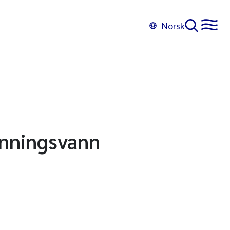
Norsk
enningsvann