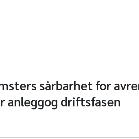
msters sårbarhet for avr
er anleggog driftsfasen