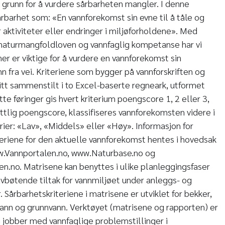
l grunn for å vurdere sårbarheten mangler. I denne
årbarhet som: «En vannforekomst sin evne til å tåle og
 aktiviteter eller endringer i miljøforholdene». Med
, naturmangfoldloven og vannfaglig kompetanse har vi
er er viktige for å vurdere en vannforekomst sin
n fra vei. Kriteriene som bygger på vannforskriften og
tt sammenstilt i to Excel-baserte regneark, utformet
tte føringer gis hvert kriterium poengscore 1, 2 eller 3,
tlig poengscore, klassifiseres vannforekomsten videre i
rier: «Lav», «Middels» eller «Høy». Informasjon for
teriene for den aktuelle vannforekomst hentes i hovedsak
w.Vannportalen.no, www.Naturbase.no og
n.no. Matrisene kan benyttes i ulike planleggingsfaser
 avbøtende tiltak for vannmiljøet under anleggs- og
. Sårbarhetskriteriene i matrisene er utviklet for bekker,
tvann og grunnvann. Verktøyet (matrisene og rapporten) er
 jobber med vannfaglige problemstillinger i