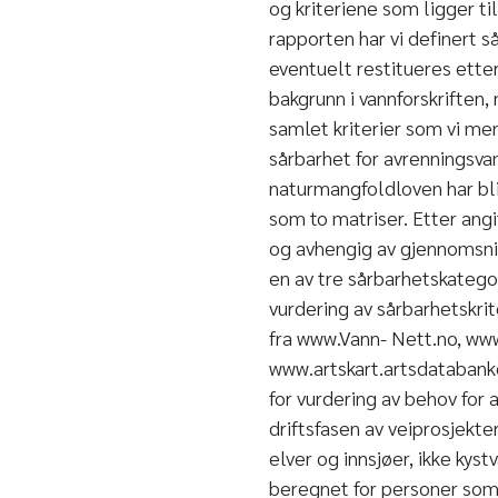
og kriteriene som ligger ti
rapporten har vi definert s
eventuelt restitueres etter
bakgrunn i vannforskriften
samlet kriterier som vi men
sårbarhet for avrenningsvan
naturmangfoldloven har bli
som to matriser. Etter angi
og avhengig av gjennomsnit
en av tre sårbarhetskatego
vurdering av sårbarhetskri
fra www.Vann- Nett.no, ww
www.artskart.artsdatabanke
for vurdering av behov for
driftsfasen av veiprosjekter
elver og innsjøer, ikke kys
beregnet for personer som