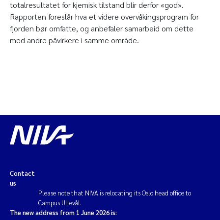
totalresultatet for kjemisk tilstand blir derfor «god».
Rapporten foreslår hva et videre overvåkingsprogram for
fjorden bør omfatte, og anbefaler samarbeid om dette
med andre påvirkere i samme område.
Contact
us
Please note that NIVA is relocating its Oslo head office to
Campus Ullevål.
The new address from 1 June 2026 is: