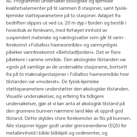
AS. Programmet undersøker biologiske og kjemiske
kvalitetselementer på til sammen 8 stasjoner, samt fysisk-
kjemiske støtteparametere på to stasjoner. Avløpet fra
bedriften slippes ut ved ca. 20 m dyp i fjorden og består i
hovedsak av ferskvann, med forhøyet innhold av
suspendert materiale og næringssalter som går til vann-
forekomst «Follafoss havneområde» og sannsynligvis
påvirker vannforekomst «Beitstadfjorden». Det er flere
påvirkere i samme område. Den økologiske tilstanden var
«god» på samtlige av de undersøkte stasjonene, bortsett
fra på to makroalgestasjoner i Follafoss havneområde hvor
tilstanden var «moderat». De fysisk-kjemiske
støtteparametere understøtter den økologiske tilstanden.
Visuelle undersøkelser, og erfaring fra tidligere
undersøkelser, gjør at vi kan anta at økologisk tilstand på
den grunnere bunnen nærmere land ikke vil oppnå god
tilstand. Dette skyldes store forekomster av flis på bunnen.
Alle stasjoner ligger godt under grenseverdiene (EQS) for
metallinnhold i både blåskjell og sedimenter, og