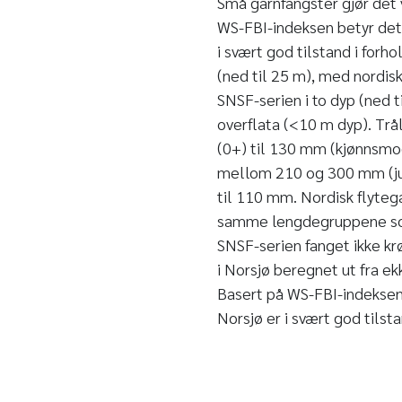
Små garnfangster gjør det 
WS-FBI-indeksen betyr dett
i svært god tilstand i forhol
(ned til 25 m), med nordisk 
SNSF-serien i to dyp (ned t
overflata (<10 m dyp). Trå
(0+) til 130 mm (kjønnsmode
mellom 210 og 300 mm (juv
til 110 mm. Nordisk flyteg
samme lengdegruppene som 
SNSF-serien fanget ikke krø
i Norsjø beregnet ut fra ek
Basert på WS-FBI-indeksen
Norsjø er i svært god tilstan