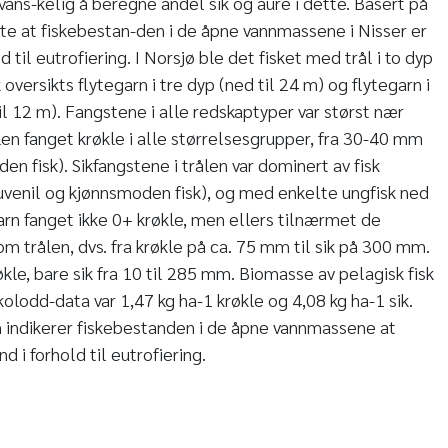
vans-kelig å beregne andel sik og aure i dette. Basert på
e at fiskebestan-den i de åpne vannmassene i Nisser er
d til eutrofiering. I Norsjø ble det fisket med trål i to dyp
oversikts flytegarn i tre dyp (ned til 24 m) og flytegarn i
il 12 m). Fangstene i alle redskaptyper var størst nær
len fanget krøkle i alle størrelsesgrupper, fra 30-40 mm
n fisk). Sikfangstene i trålen var dominert av fisk
enil og kjønnsmoden fisk), og med enkelte ungfisk ned
arn fanget ikke 0+ krøkle, men ellers tilnærmet de
trålen, dvs. fra krøkle på ca. 75 mm til sik på 300 mm.
kle, bare sik fra 10 til 285 mm. Biomasse av pelagisk fisk
kolodd-data var 1,47 kg ha-1 krøkle og 4,08 kg ha-1 sik.
 indikerer fiskebestanden i de åpne vannmassene at
d i forhold til eutrofiering.