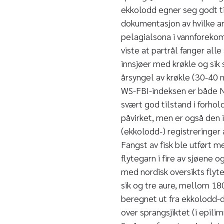
ekkolodd egner seg godt ti
dokumentasjon av hvilke a
pelagialsona i vannforekom
viste at partrål fanger all
innsjøer med krøkle og sik 
årsyngel av krøkle (30-40 
WS-FBI-indeksen er både Nis
svært god tilstand i forhold
påvirket, men er også den i
(ekkolodd-) registreringer 
Fangst av fisk ble utført me
flytegarn i fire av sjøene og
med nordisk oversikts flyte
sik og tre aure, mellom 18
beregnet ut fra ekkolodd-d
over sprangsjiktet (i epili