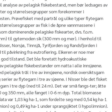
l analyse av pelagisk fiskebestand, men bør ledsages av
rter og størrelsesgrupper som forekommer i
sten. Prøvefisket med partrål og ulike typer flytegarn
e størrelsesgrupper av fisk i de åpne vannmassene i
som dominerende pelagiske fiskearter, dvs. f.o.m.
mm) til gytemoden sik (300 mm og mer). I henhold til
ser, Norsjø, Tinnsjå, Tyrifjorden og Randsfjorden i
 til påvirkning fra eutrofiering. Eikeren er noe mer
 god tilstand. Det ble foretatt hydroakustiske
av pelagiske fiskebestander om natta i alle innsjøene.
d pelagisk trål i tre av innsjøene, nordisk oversiktsgarn
 serier av flytegarn i tre av sjøene. I Nisser ble det fisket
garn i tre dyp (ned til 24 m). Det var små fangs-ter; åtte
0 og 350 mm, alle fanget i 0-6 m dyp. Total biomasse
ata var 1,03 kg ha-1, som fordelte seg med 0,54 kg ha-1
mnion) og 0,49 kg ha-1 under sprangsjiktet (i hypolimnion).