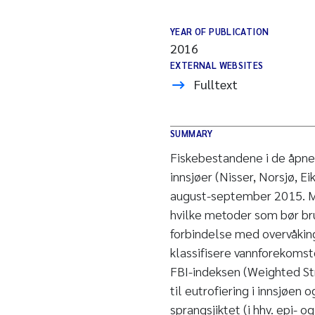
YEAR OF PUBLICATION
2016
EXTERNAL WEBSITES
Fulltext
SUMMARY
Fiskebestandene i de åpne
innsjøer (Nisser, Norsjø, Ei
august-september 2015. Må
hvilke metoder som bør br
forbindelse med overvåking
klassifisere vannforekoms
FBI-indeksen (Weighted Str
til eutrofiering i innsjøen
sprangsjiktet (i hhv. epi- 