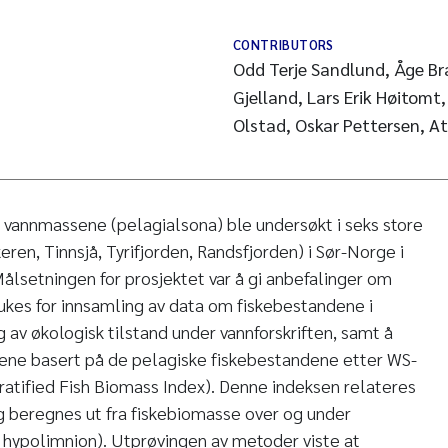
CONTRIBUTORS
Odd Terje Sandlund, Åge Br
Gjelland, Lars Erik Høitomt,
Olstad, Oskar Pettersen, A
 vannmassene (pelagialsona) ble undersøkt i seks store
keren, Tinnsjå, Tyrifjorden, Randsfjorden) i Sør-Norge i
lsetningen for prosjektet var å gi anbefalinger om
ukes for innsamling av data om fiskebestandene i
 av økologisk tilstand under vannforskriften, samt å
tene basert på de pelagiske fiskebestandene etter WS-
atified Fish Biomass Index). Denne indeksen relateres
 og beregnes ut fra fiskebiomasse over og under
og hypolimnion). Utprøvingen av metoder viste at