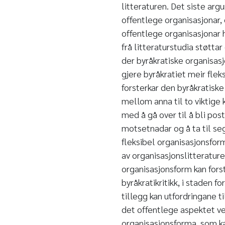
litteraturen. Det siste ar
offentlege organisasjonar, 
offentlege organisasjonar
frå litteraturstudia støtta
der byråkratiske organisasj
gjere byråkratiet meir fle
forsterkar den byråkratiske
mellom anna til to viktige k
med å gå over til å bli post
motsetnadar og å ta til seg 
fleksibel organisasjonsform
av organisasjonslitteratur
organisasjonsform kan fors
byråkratikritikk, i staden f
tillegg kan utfordringane t
det offentlege aspektet ve
organisasjonsforma, som kan