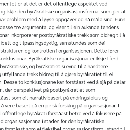
gumentet er at det er det offentlege aspektet ved
og ikkje den byråkratiske organisasjonsforma, som gjer at
 har problem med å løyse oppgåver og nå måla sine. Funn
r desse tre argumenta, og viser til ein aukande tendens
onar inkorporerer postbyråkratiske trekk som bidreg til å
ksibelt og tilpassingsdyktig, samstundes som dei
 strukturen og kontrollen i organisasjonen. Dette fører
onklusjonar. Byråkratiske organisasjonar er ikkje i ferd
byråkratiske, og byråkratiet si evne til å handtere
utfyllande trekk bidreg til å gjere byråkratiet til ei
. Desse to konklusjonane kan forståast ved å sjå på delar
en, der perspektivet på postbyråkratiet som
tåast som eit narrativ basert på endringsfokus og
or å vere basert på empirisk forsking på organisasjonar. I
il offentlege byråkrati forståast betre ved å fokusere på
d organisasjonane i staden for den byråkratiske
 forståast som ei fleksibel organisasjonsform i stand til