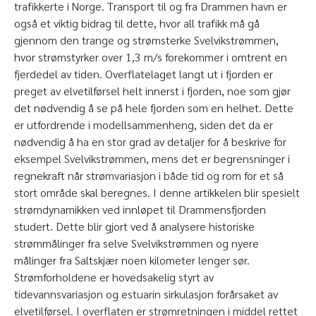
trafikkerte i Norge. Transport til og fra Drammen havn er
også et viktig bidrag til dette, hvor all trafikk må gå
gjennom den trange og strømsterke Svelvikstrømmen,
hvor strømstyrker over 1,3 m/s forekommer i omtrent en
fjerdedel av tiden. Overflatelaget langt ut i fjorden er
preget av elvetilførsel helt innerst i fjorden, noe som gjør
det nødvendig å se på hele fjorden som en helhet. Dette
er utfordrende i modellsammenheng, siden det da er
nødvendig å ha en stor grad av detaljer for å beskrive for
eksempel Svelvikstrømmen, mens det er begrensninger i
regnekraft når strømvariasjon i både tid og rom for et så
stort område skal beregnes. I denne artikkelen blir spesielt
strømdynamikken ved innløpet til Drammensfjorden
studert. Dette blir gjort ved å analysere historiske
strømmålinger fra selve Svelvikstrømmen og nyere
målinger fra Saltskjær noen kilometer lenger sør.
Strømforholdene er hovedsakelig styrt av
tidevannsvariasjon og estuarin sirkulasjon forårsaket av
elvetilførsel. I overflaten er strømretningen i middel rettet