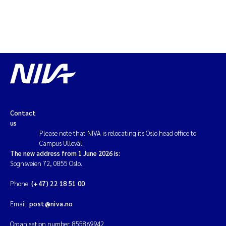
Contact
us
Please note that NIVA is relocating its Oslo head office to
Campus Ullevål.
The new address from 1 June 2026 is:
Sognsveien 72, 0855 Oslo.
Phone:
(+47) 22 18 51 00
Email:
post@niva.no
Organisation number: 855869942