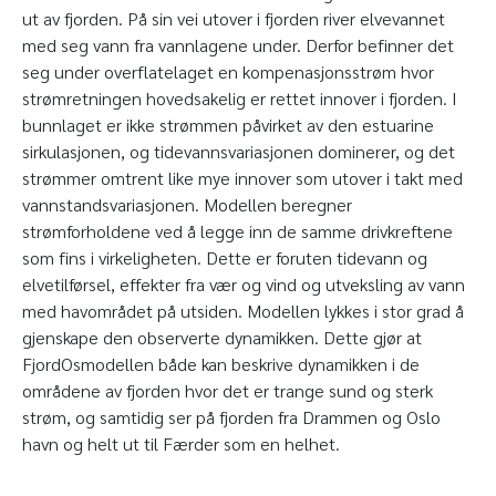
ut av fjorden. På sin vei utover i fjorden river elvevannet
med seg vann fra vannlagene under. Derfor befinner det
seg under overflatelaget en kompenasjonsstrøm hvor
strømretningen hovedsakelig er rettet innover i fjorden. I
bunnlaget er ikke strømmen påvirket av den estuarine
sirkulasjonen, og tidevannsvariasjonen dominerer, og det
strømmer omtrent like mye innover som utover i takt med
vannstandsvariasjonen. Modellen beregner
strømforholdene ved å legge inn de samme drivkreftene
som fins i virkeligheten. Dette er foruten tidevann og
elvetilførsel, effekter fra vær og vind og utveksling av vann
med havområdet på utsiden. Modellen lykkes i stor grad å
gjenskape den observerte dynamikken. Dette gjør at
FjordOs­modellen både kan beskrive dynamikken i de
områdene av fjorden hvor det er trange sund og sterk
strøm, og samtidig ser på fjorden fra Drammen og Oslo
havn og helt ut til Færder som en helhet.