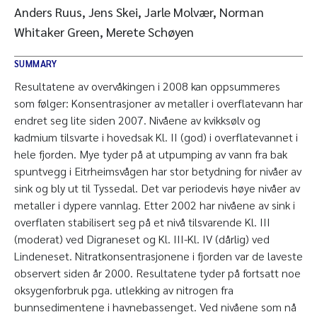
Anders Ruus, Jens Skei, Jarle Molvær, Norman
Whitaker Green, Merete Schøyen
SUMMARY
Resultatene av overvåkingen i 2008 kan oppsummeres
som følger: Konsentrasjoner av metaller i overflatevann har
endret seg lite siden 2007. Nivåene av kvikksølv og
kadmium tilsvarte i hovedsak Kl. II (god) i overflatevannet i
hele fjorden. Mye tyder på at utpumping av vann fra bak
spuntvegg i Eitrheimsvågen har stor betydning for nivåer av
sink og bly ut til Tyssedal. Det var periodevis høye nivåer av
metaller i dypere vannlag. Etter 2002 har nivåene av sink i
overflaten stabilisert seg på et nivå tilsvarende Kl. III
(moderat) ved Digraneset og Kl. III-Kl. IV (dårlig) ved
Lindeneset. Nitratkonsentrasjonene i fjorden var de laveste
observert siden år 2000. Resultatene tyder på fortsatt noe
oksygenforbruk pga. utlekking av nitrogen fra
bunnsedimentene i havnebassenget. Ved nivåene som nå