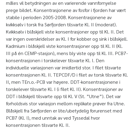
måles vil betydningen av en varierende vannfornyelse
prege bildet. Konsentrasjonene av fosfor i fjorden har vært
stabile i perioden 2005-2008. Konsentrasjonene av
kvikksølv i torsk fra Sørfjorden tilsvarte Kl. II (moderat).
Kvikksølv i blåskjell viste konsentrasjoner opp til Kl. II. Det
var ingen overskridelser av Kl. I for kobber og sink i blåskjell.
Kadmium i blåskjell viste konsentrasjoner opp til Kl. II (Kl.
III på én CEMP-stasjon), mens bly viste opp til Kl. III. PCB7-
konsentrasjonen i torskelever tilsvarte Kl. I. Den
individuelle variasjonen var imidlertid stor. I filet tilsvarte
konsentrasjonen Kl. II. TEPCDF/D i filet av torsk tilsvarte Kl.
II, men TEn.o.-PCB var høyere. DDT-konsentrasjonene i
torskelever tilsvarte Kl. I (i filet Kl. II). Konsentrasjoner av
DDT i blåskjell tilsvarte opp til Kl. V (St. ”Utne”). Det var
forholdsvis stor variasjon mellom replikate prøver fra Utne.
Blåskjell fra Sørfjorden er lite/ubetydelig forurenset med
PCB7 (Kl. I), med unntak av ved Tyssedal hvor
konsentrasjonen tilsvarte Kl. II.