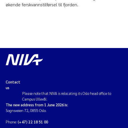
økende ferskvannstilførsel til fjorden.
Contact
us
Please note that NIVA is relocating its Oslo head office to
Campus Ullevål.
The new address from 1 June 2026 is:
Sognsveien 72, 0855 Oslo.
Phone:
(+47) 22 18 51 00