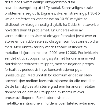
det funnet svært dårlige oksygenforhold fra
havnebassenget og ut til Tyssedal. Sannsynligvis strakk
problemene seg ut til Digranes, dvs. en strekning på 10-15
km og omfattet en vannmasse på 30-50 m tykkelse.
Utslippet av nitrogenholdig dicykalk fra Odda Smelteverk er
hovedårsaken til problemet. En undersøkelse av
vannutskiftningen viser at oksygenforbruket jevnt over er
større en den tilførselen av oksygen som tidevannet bidrar
med. Med unntak for bly var det totale utslippet av
metaller til fjorden mindre i 2001 enn i 2000. For kvikksølv
ser det ut til at oppsamlingssystemet for drensvann ved
Norzink har redusert utslippet, men situasjonen preges
fortsatt av periodevis høye konsentrasjoner pga.
uhellsutslipp. Med unntak for kadmium er det en sterk
samvariasjon mellom konsentrasjonene for alle metaller.
Dette kan skyldes at i større grad enn for andre metaller
dominerer de diffuse utslippene av kadmium over
prosessutslippene. Resultatene viser at
metallkonsentrasjonen i fjordens overflatelag avtar med