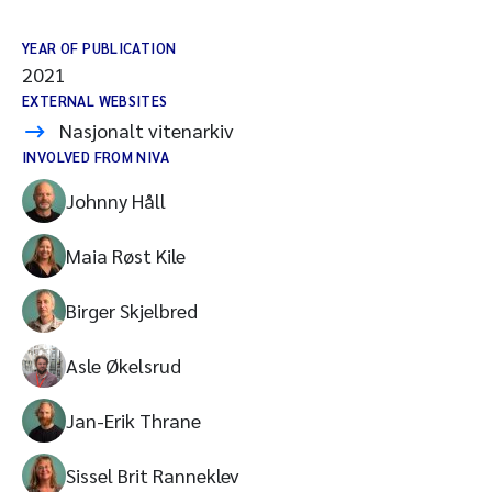
YEAR OF PUBLICATION
2021
EXTERNAL WEBSITES
Nasjonalt vitenarkiv
INVOLVED FROM NIVA
Johnny Håll
Maia Røst Kile
Birger Skjelbred
Asle Økelsrud
Jan-Erik Thrane
Sissel Brit Ranneklev