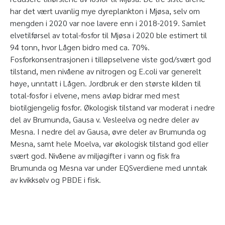
har det vært uvanlig mye dyreplankton i Mjøsa, selv om
mengden i 2020 var noe lavere enn i 2018-2019. Samlet
elvetilførsel av total-fosfor til Mjøsa i 2020 ble estimert til
94 tonn, hvor Lågen bidro med ca. 70%.
Fosforkonsentrasjonen i tilløpselvene viste god/svært god
tilstand, men nivåene av nitrogen og E.coli var generelt
høye, unntatt i Lågen. Jordbruk er den største kilden til
total-fosfor i elvene, mens avløp bidrar med mest
biotilgjengelig fosfor. Økologisk tilstand var moderat i nedre
del av Brumunda, Gausa v. Vesleelva og nedre deler av
Mesna. I nedre del av Gausa, øvre deler av Brumunda og
Mesna, samt hele Moelva, var økologisk tilstand god eller
svært god. Nivåene av miljøgifter i vann og fisk fra
Brumunda og Mesna var under EQSverdiene med unntak
av kvikksølv og PBDE i fisk.