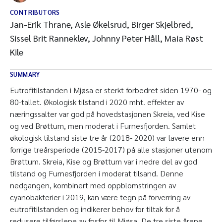
CONTRIBUTORS
Jan-Erik Thrane, Asle Økelsrud, Birger Skjelbred,
Sissel Brit Ranneklev, Johnny Peter Håll, Maia Røst
Kile
SUMMARY
Eutrofitilstanden i Mjøsa er sterkt forbedret siden 1970- og
80-tallet. Økologisk tilstand i 2020 mht. effekter av
næringssalter var god på hovedstasjonen Skreia, ved Kise
og ved Brøttum, men moderat i Furnesfjorden. Samlet
økologisk tilstand siste tre år (2018- 2020) var lavere enn
forrige treårsperiode (2015-2017) på alle stasjoner utenom
Brøttum. Skreia, Kise og Brøttum var i nedre del av god
tilstand og Furnesfjorden i moderat tilsand. Denne
nedgangen, kombinert med oppblomstringen av
cyanobakterier i 2019, kan være tegn på forverring av
eutrofitilstanden og indikerer behov for tiltak for å
redusere tilførslene av fosfor til Mjøsa. De tre siste årene