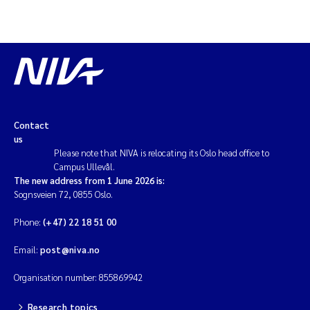
Contact
us
Please note that NIVA is relocating its Oslo head office to
Campus Ullevål.
The new address from 1 June 2026 is:
Sognsveien 72, 0855 Oslo.
Phone:
(+47) 22 18 51 00
Email:
post@niva.no
Organisation number: 855869942
Research topics