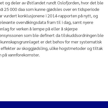
et og deler av Østlandet rundt Oslofjorden, hvor det ble
på 25 000 daa som kunne gjødsles over en tidsperiode
ar vurdert konklusjonene i 2014-rapporten på nytt, og
levante overvåkingsdata fram til i dag, samt nyere
runnlag for verken å lempe på eller å skjerpe
ensynssonen som ble definert da tilskuddsordningen ble
e kunnskapsgrunnlaget er det behov for mer systematisk
 effekter av skoggjødsling, ulike hogstmetoder og tiltak
n på vannforekomster.