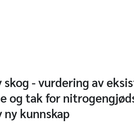
v skog - vurdering av eksi
 og tak for nitrogengjøds
v ny kunnskap