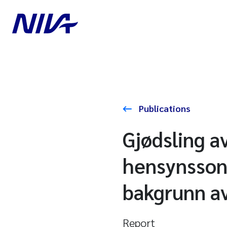
Publications
Gjødsling a
hensynssone
bakgrunn a
Report