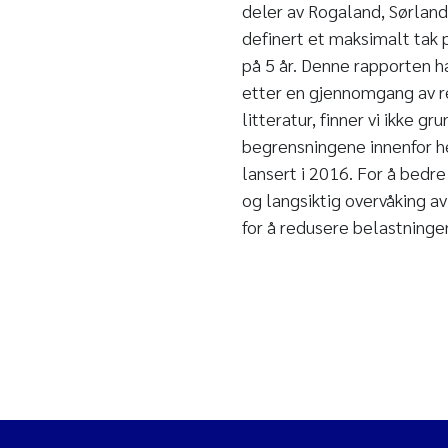
deler av Rogaland, Sørland
definert et maksimalt tak 
på 5 år. Denne rapporten h
etter en gjennomgang av re
litteratur, finner vi ikke g
begrensningene innenfor h
lansert i 2016. For å bedr
og langsiktig overvåking av
for å redusere belastninge