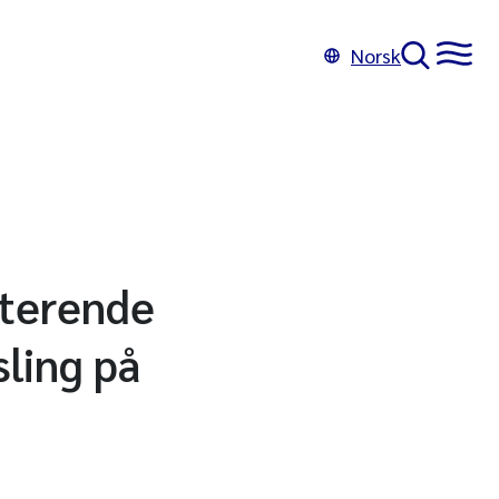
Norsk
sterende
ling på