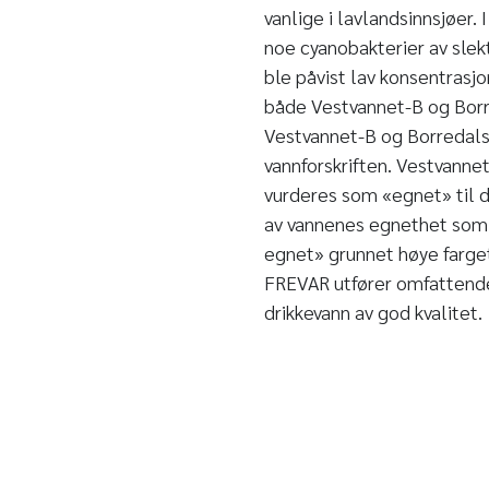
vanlige i lavlandsinnsjøer.
noe cyanobakterier av slek
ble påvist lav konsentrasjo
både Vestvannet-B og Bo
Vestvannet-B og Borredals
vannforskriften. Vestvan
vurderes som «egnet» til d
av vannenes egnethet som 
egnet» grunnet høye farge
FREVAR utfører omfattende 
drikkevann av god kvalitet.