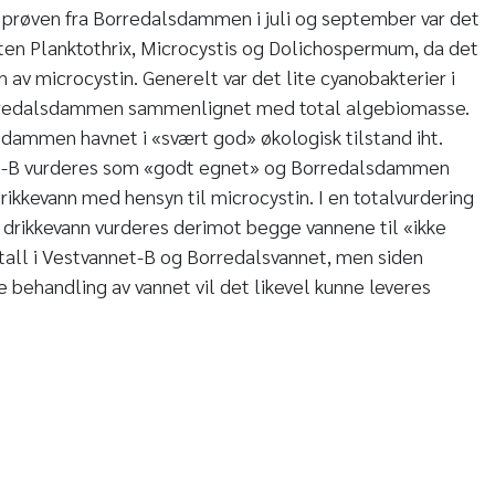
 I prøven fra Borredalsdammen i juli og september var det
ten Planktothrix, Microcystis og Dolichospermum, da det
n av microcystin. Generelt var det lite cyanobakterier i
rredalsdammen sammenlignet med total algebiomasse.
dammen havnet i «svært god» økologisk tilstand iht.
net-B vurderes som «godt egnet» og Borredalsdammen
rikkevann med hensyn til microcystin. I en totalvurdering
drikkevann vurderes derimot begge vannene til «ikke
tall i Vestvannet-B og Borredalsvannet, men siden
behandling av vannet vil det likevel kunne leveres