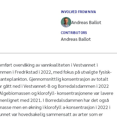
INVOLVED FROM NIVA
Andreas Ballot
CONTRIBUTORS
Andreas Ballot
ført overvåking av vannkvaliteten i Vestvannet i
en i Fredrikstad i 2022, med fokus på utvalgte fysisk-
anteplankton. Gjennomsnittlig konsentrasjon av totalt
har gått ned i Vestvannet-B og Borredalsdammen i 2022
gebiomassen og klorofyll- konsentrasjonene var lavere
mmenlignet med 2021. I Borredalsdammen har det også
asse men en økning i klorofyll a-konsentrasjon i 2022 i
funnet var hovedsakelig sammensatt av arter som er