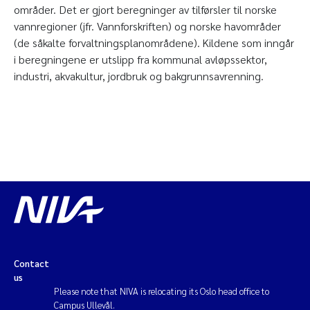
områder. Det er gjort beregninger av tilførsler til norske
vannregioner (jfr. Vannforskriften) og norske havområder
(de såkalte forvaltningsplanområdene). Kildene som inngår
i beregningene er utslipp fra kommunal avløpssektor,
industri, akvakultur, jordbruk og bakgrunnsavrenning.
Contact
us
Please note that NIVA is relocating its Oslo head office to
Campus Ullevål.