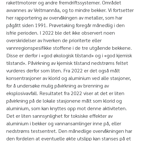
rakettmotorer og andre fremdriftssystemer. Området
avvannes av Veltmannåa, og to mindre bekker. Vi fortsetter
her rapportering av overvåkingen av metaller, som har
pågått siden 1991. Prøvetaking foregår månedlig i den
isfrie perioden. I 2022 ble det ikke observert noen
overskridelser av hverken de prioriterte eller
vannregionspesifikke stoffene i de tre utgående bekkene.
Disse er derfor i «god økologisk tilstand» og i «god kjemisk
tilstand». Påvirkning av kjemisk tilstand nedstrøms feltet
vurderes derfor som liten. Fra 2022 er det også målt
konsentrasjoner av klorid og aluminium ved alle stasjoner,
for å undersøke mulig påvirkning av brenning av
eksplosivavfall. Resultatet fra 2022 viser at det er liten
påvirkning på de lokale stasjonene målt som klorid og
aluminium, som kan knyttes opp mot denne aktiviteten.
Det er liten sannsynlighet for toksiske effekter av
aluminium i bekker og vannansamlinger inne på, eller
nedstrøms testsentret. Den månedlige overvåkningen har
den fordelen at eventuelle økte utslipp kan stanses på et