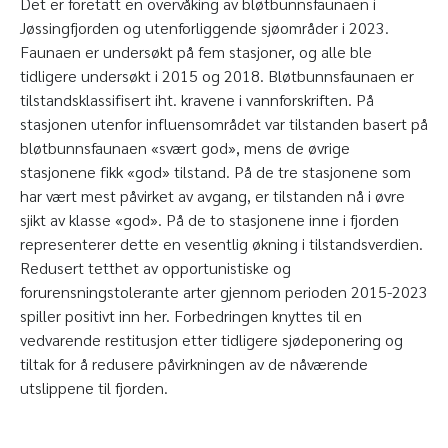
Det er foretatt en overvåking av bløtbunnsfaunaen i
Jøssingfjorden og utenforliggende sjøområder i 2023.
Faunaen er undersøkt på fem stasjoner, og alle ble
tidligere undersøkt i 2015 og 2018. Bløtbunnsfaunaen er
tilstandsklassifisert iht. kravene i vannforskriften. På
stasjonen utenfor influensområdet var tilstanden basert på
bløtbunnsfaunaen «svært god», mens de øvrige
stasjonene fikk «god» tilstand. På de tre stasjonene som
har vært mest påvirket av avgang, er tilstanden nå i øvre
sjikt av klasse «god». På de to stasjonene inne i fjorden
representerer dette en vesentlig økning i tilstandsverdien.
Redusert tetthet av opportunistiske og
forurensningstolerante arter gjennom perioden 2015-2023
spiller positivt inn her. Forbedringen knyttes til en
vedvarende restitusjon etter tidligere sjødeponering og
tiltak for å redusere påvirkningen av de nåværende
utslippene til fjorden.