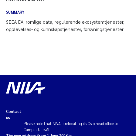
SUMMARY
SEEA EA, romlige data, regulerende økosystemtjenester,
opplevelses- og kunnskapstjenester, forsyningstjenester
Contact
us
Please note that NIVA is relocating its Oslo head office to
Campus Ullevål.
The new address from 1 June 2026 is: