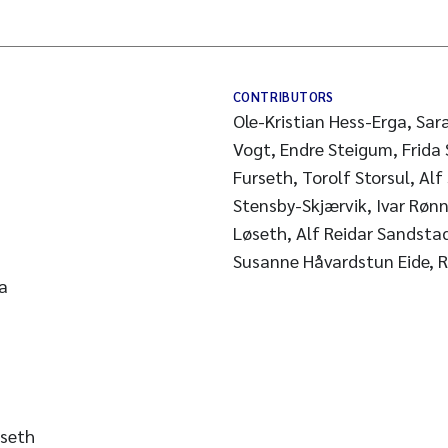
CONTRIBUTORS
Ole-Kristian Hess-Erga, Sar
Vogt, Endre Steigum, Frida 
Furseth, Torolf Storsul, Alf
Stensby-Skjærvik, Ivar Røn
Løseth, Alf Reidar Sandsta
Susanne Håvardstun Eide, 
ga
rseth