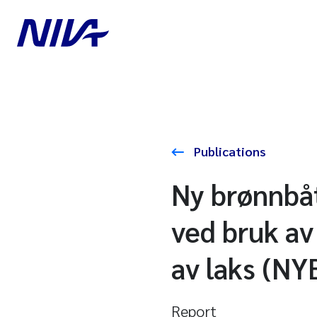
Publications
Ny brønnbåt
ved bruk av
av laks (N
Report