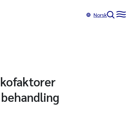
Norsk
ikofaktorer
g behandling