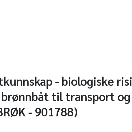
kunnskap - biologiske ris
 brønnbåt til transport o
YBRØK - 901788)