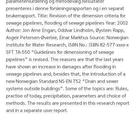
parametervurdering og metodevalg.Resultater
presenteres i denne forskningsrapporten og i en separat
brukerrapport. Title: Revision of the dimension criteria for
sewage pipelines, flooding of sewage pipelines Year: 2002
Author: Jon Arne Engan, Oddvar Lindholm, Øystein Rapp,
Asgeir Petersen-Øverleir, Einar Markhus Source: Norwegian
Institute for Water Research, ISBN No.: ISBN 82-577-xxxx-x
SFT TA-550 “Guidelines for dimensioning of sewage
pipelines” is revised. The reasons are that the last years
have shown an increase in damages after flooding in
sewage pipelines and, besides that, the introduction of a
new Norwegian Standard NS-EN 752 “Drain and sewer
systems outside buildings”. Some of the topics are: Rules,
practise of today, precipitation, parameters and choice of
methods. The results are presented in this research report
and in a separate user report.