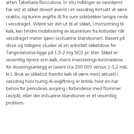
arten Tabellaria flocculosa. In situ målinger av vannkjemi
har vist at silikat dosert øverst i et vassdrag fortsatt vil være
reaktiv, og kunne avgifte Al fra sure sidebekker lengre nede
i vassdraget. Videre ser det ut til at silikat, i motsetning til
kalk, kan hindre mobilisering av aluminium fra kolloider når
vassdraget møter sjøen (estuarine blandsoner). Basert på
disse og tidligere studier vil en anbefalt silikatdose for
Tangedalselva ligge på 1,5-2 mg SiO2 pr. liter. Silikat er
vesentlig dyrere enn kalk, mens investerings-kostnadene
for doseringsanlegg er lavere (ca 200 000 versus 1-1,2 mill.
kr.). Bruk av silikatlut framfor kalk vil være mest aktuelt i
vassdrag hvor hurtig Al-avgiftning er kritisk, hvor en har
behov for periodevis avsyring i forbindelse med flommer
(av/på), eller der estuarine blandsoner er et vesentlig
problem.