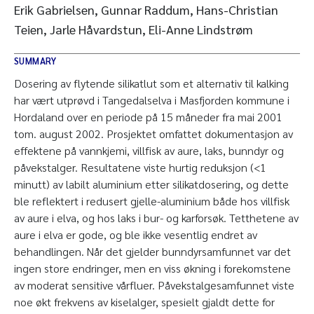
Erik Gabrielsen, Gunnar Raddum, Hans-Christian
Teien, Jarle Håvardstun, Eli-Anne Lindstrøm
SUMMARY
Dosering av flytende silikatlut som et alternativ til kalking
har vært utprøvd i Tangedalselva i Masfjorden kommune i
Hordaland over en periode på 15 måneder fra mai 2001
tom. august 2002. Prosjektet omfattet dokumentasjon av
effektene på vannkjemi, villfisk av aure, laks, bunndyr og
påvekstalger. Resultatene viste hurtig reduksjon (<1
minutt) av labilt aluminium etter silikatdosering, og dette
ble reflektert i redusert gjelle-aluminium både hos villfisk
av aure i elva, og hos laks i bur- og karforsøk. Tetthetene av
aure i elva er gode, og ble ikke vesentlig endret av
behandlingen. Når det gjelder bunndyrsamfunnet var det
ingen store endringer, men en viss økning i forekomstene
av moderat sensitive vårfluer. Påvekstalgesamfunnet viste
noe økt frekvens av kiselalger, spesielt gjaldt dette for