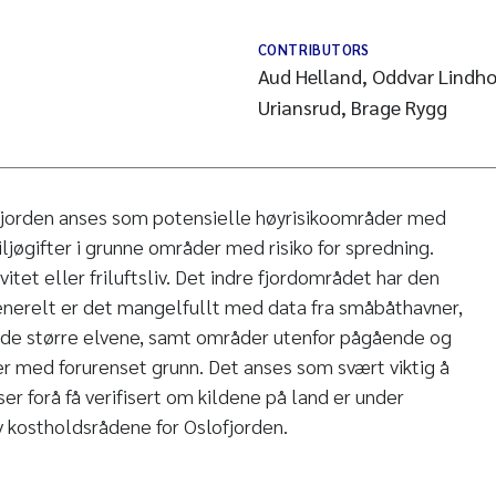
CONTRIBUTORS
Aud Helland, Oddvar Lindho
Uriansrud, Brage Rygg
fjorden anses som potensielle høyrisikoområder med
ljøgifter i grunne områder med risiko for spredning.
itet eller friluftsliv. Det indre fjordområdet har den
enerelt er det mangelfullt med data fra småbåthavner,
de større elvene, samt områder utenfor pågående og
r med forurenset grunn. Det anses som svært viktig å
ser forå få verifisert om kildene på land er under
 av kostholdsrådene for Oslofjorden.