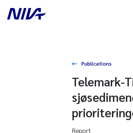
Publications
Telemark-Ti
sjøsedimene
prioritering
Report