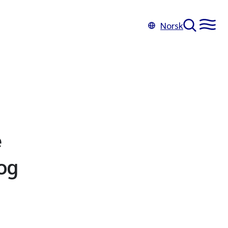
Norsk
e
 og