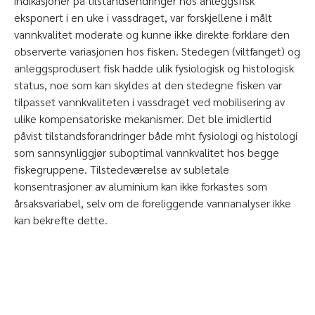
indikasjoner på tilstandsendringer hos anleggsfisk
eksponert i en uke i vassdraget, var forskjellene i målt
vannkvalitet moderate og kunne ikke direkte forklare den
observerte variasjonen hos fisken. Stedegen (viltfanget) og
anleggsprodusert fisk hadde ulik fysiologisk og histologisk
status, noe som kan skyldes at den stedegne fisken var
tilpasset vannkvaliteten i vassdraget ved mobilisering av
ulike kompensatoriske mekanismer. Det ble imidlertid
påvist tilstandsforandringer både mht fysiologi og histologi
som sannsynliggjør suboptimal vannkvalitet hos begge
fiskegruppene. Tilstedeværelse av subletale
konsentrasjoner av aluminium kan ikke forkastes som
årsaksvariabel, selv om de foreliggende vannanalyser ikke
kan bekrefte dette.