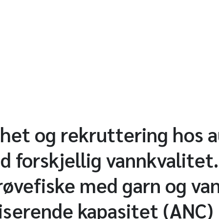
thet og rekruttering hos a
d forskjellig vannkvalitet
røvefiske med garn og va
iserende kapasitet (ANC)