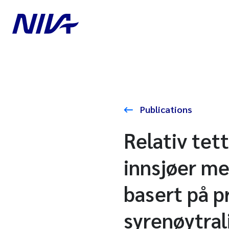
Publications
Relativ tet
innsjøer me
basert på p
syrenøytral