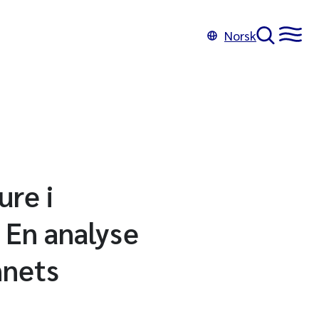
Norsk
ure i
. En analyse
nnets