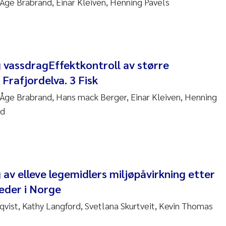
 Åge Brabrand, Einar Kleiven, Henning Pavels
sanne Claudia Schneider
ilip Wallhead
ra Calabrese
g vassdragEffektkontroll av større
 Frafjordelva. 3 Fisk
e-Kristian Hess-Erga
, Åge Brabrand, Hans mack Berger, Einar Kleiven, Henning
roline Mengeot
ad
ulo Mira Fernandes
biana Gomez Crespo
g av elleve legemidlers miljøpåvirkning etter
ri Austnes
eder i Norge
qvist, Kathy Langford, Svetlana Skurtveit, Kevin Thomas
ura Friedrich