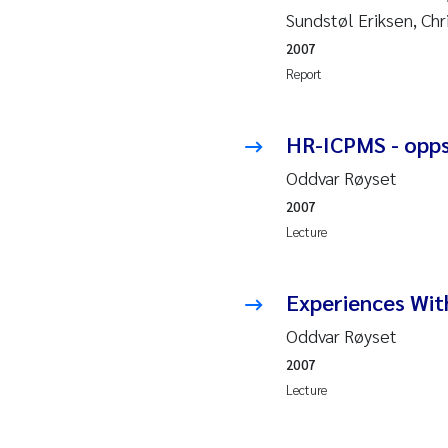
Sundstøl Eriksen, Ch
So
2007
Report
Si
Th
HR-ICPMS - opps
Oddvar Røyset
På
2007
Lecture
Me
El
Experiences Wit
Oddvar Røyset
El
2007
Lecture
Ai
Ca