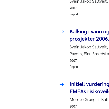
Svein Jakob Saltveit,
2019
Su
2007
2018
Ph
Report
2017
Sa
Kalking i vann o
prosjekter 2006.
2016
Ol
Svein Jakob Saltveit
2015
Ca
Pavels, Finn Smedst
2007
2014
Pa
Report
2013
Bi
Initiell vurderin
2012
Ka
EMEAs risikoveil
Merete Grung, T Käll
2011
La
2007