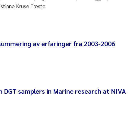
ristiane Kruse Fæste
ndre Meland
ndre Langaas
orjørn Larssen
ummering av erfaringer fra 2003-2006
l Molander
rete Schøyen
isabeth Støhle Rødland
h DGT samplers in Marine research at NIVA
isabeth Lie
na Charlotte Wennberg
milla With Fagerli