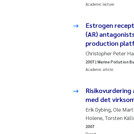
Academic lecture
2010
Jo
2009
El
Estrogen recept
(AR) antagonists
2008
El
production plat
2007
Be
Christopher Peter Ha
2007
| Marine Pollution Bu
2006
Ni
Academic article
2005
St
Risikovurdering 
Ma
med det virksom
Erik Dybing, Ole Mar
Bi
Holene, Torsten Käll
He
2007
Report