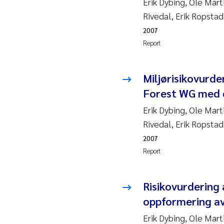
Erik Dybing, Ole Mart
Ro
Rivedal, Erik Ropstad
Pr
2007
Report
Er
Miljørisikovurde
Su
Forest WG med d
Me
Erik Dybing, Ole Mart
Rivedal, Erik Ropstad
Fr
2007
Report
El
He
Risikovurdering 
oppformering av
We
Erik Dybing, Ole Mar