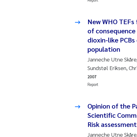
Ja
New WHO TEFs fo
In
of consequence o
dioxin-like PCBs
Le
population
Li
Janneche Utne Skåre,
Sundstøl Eriksen, Ch
Ma
2007
Report
An
Vl
Opinion of the 
Scientific Comm
Va
Risk assessment o
Tâ
Janneche Utne Skåre,