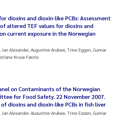
nne Kim Gitmark
r dioxins and dioxin-like PCBs: Assessment
ga Fløisand
f altered TEF values for dioxins and
 on current exposure in the Norwegian
na Haugland Moen
 Xie
 Jan Alexander, Augustine Arukwe, Trine Eggen, Gunnar
ristiane Kruse Fæste
ria Thérése Hultman
a Margarida Pinto Costa
adyslava Hostyeva
Panel on Contaminants of the Norwegian
ittee for Food Safety. 22 November 2007.
lentina Elena Tartiu
f dioxins and dioxin-like PCBs in fish liver
nia Cristina Gomes
 Jan Alexander, Augustine Arukwe, Trine Eggen, Gunnar