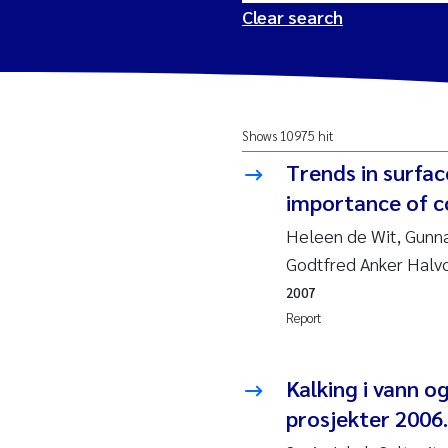
Clear search
2026
Tr
Shows 10975 hit
2025
Am
Trends in surfac
2024
Ås
importance of c
Heleen de Wit, Gunna
2023
Tr
Godtfred Anker Halv
2007
2022
Ja
Report
2021
Si
Reset
Kalking i vann o
2020
Jo
prosjekter 2006.