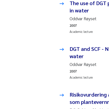
The use of DGT 
in water
Ad
Oddvar Røyset
As
2007
Academic lecture
As
DGT and SCF - Ne
Ja
water
An
Oddvar Røyset
2007
Li
Academic lecture
An
Risikovurdering
Be
som plantevern