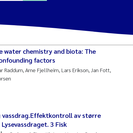
ine Dale
y Lusher
e water chemistry and biota: The
e Åtland
onfounding factors
r Raddum, Arne Fjellheim, Lars Erikson, Jan Fott,
ine Bekkby
orsen
nnicke Moe
grid Haande
Reset
g vassdrag.Effektkontroll av større
hnny Håll
 Lysevassdraget. 3 Fisk