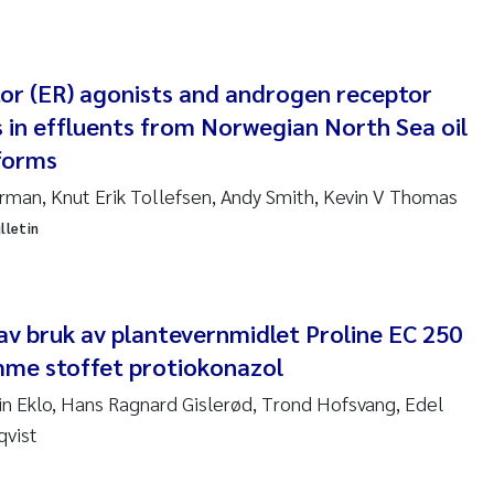
anna Lynn Kemp
izaveta Protsenko
or (ER) agonists and androgen receptor
 in effluents from Norwegian North Sea oil
i Rinde
forms
noit Olivier Demars
rman, Knut Erik Tollefsen, Andy Smith, Kevin V Thomas
lletin
cholas Roden
ephanie Delacroix
av bruk av plantevernmidlet Proline EC 250
ia Røst Kile
me stoffet protiokonazol
tin Eklo, Hans Ragnard Gislerød, Trond Hofsvang, Edel
rger Skjelbred
qvist
ge Gundersen