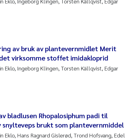
in Eklo, Ingeborg Klingen, Torsten Källqvist, Edgar
ar Brænden
em Chand
ling Aarhus Bratsberg
ring av bruk av plantevernmidlet Merit
san Skogtvedt Røed
et virksomme stoffet imidakloprid
dyan Esam Ghareeb
in Eklo, Ingeborg Klingen, Torsten Källqvist, Edgar
oukje Maria Platjouw
ianne Dunthorn Egge
leen de Wit
av bladlusen Rhopalosiphum padi til
 snylteveps brukt som plantevernmiddel
nche Eikrem
tin Eklo, Hans Ragnard Gislerød, Trond Hofsvang, Edel