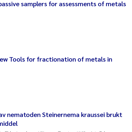
passive samplers for assessments of metals
am David Lillicrap
henafi Seifu Gragne
le Økelsrud
w Tools for fractionation of metals in
n-Erik Thrane
a Catarina Almeida
v Bente Skancke
dré Staalstrøm
 av nematoden Steinernema kraussei brukt
linda Valdecanas
middel