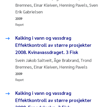
Bremnes, Einar Kleiven, Henning Pavels, Sven
Pierre Franqois Jaccard
Erik Gabrielsen
2009
Louise Valestrand
Report
Maeve McGovern
Kalking i vann og vassdrag
Effektkontroll av større prosjekter
Anastasia Georgantzopoulou
2008. Kvinavassdraget. 3 Fisk
Sophie Mentzel
Svein Jakob Saltveit, Åge Brabrand, Trond
Bremnes, Einar Kleiven, Henning Pavels
Veronica Sæther Eftevåg
2009
Report
Odd Arne Segtnan Skogan
Kalking i vann og vassdrag
Jens Vedal
Effektkontroll av større prosjekter
Uta Brandt