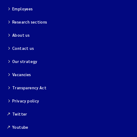
Employees
Kim Aalborg
Research sections
Marit Norli
About us
Steven Brooks
Contact us
Our strategy
Wenting Chen
Vacancies
You Song
Transparency Act
Isabel Doyer
Privacy policy
Gunnar Sander
Twitter
Kristoffer Kalbekken
Youtube