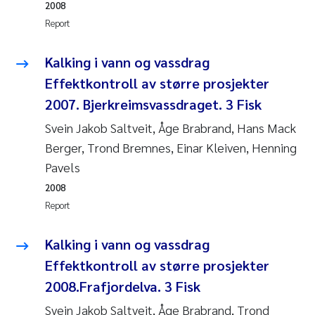
2008
Roar Brænden
Report
Prem Chand
Kalking i vann og vassdrag
Effektkontroll av større prosjekter
Erling Aarhus Bratsberg
2007. Bjerkreimsvassdraget. 3 Fisk
Susan Skogtvedt Røed
Svein Jakob Saltveit, Åge Brabrand, Hans Mack
Berger, Trond Bremnes, Einar Kleiven, Henning
Medyan Esam Ghareeb
Pavels
2008
Froukje Maria Platjouw
Report
Elianne Dunthorn Egge
Kalking i vann og vassdrag
Effektkontroll av større prosjekter
Heleen de Wit
2008.Frafjordelva. 3 Fisk
Wenche Eikrem
Svein Jakob Saltveit, Åge Brabrand, Trond