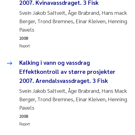
Tânia Cristina Gomes
2007. Kvinavassdraget. 3 Fisk
Svein Jakob Saltveit, Åge Brabrand, Hans mack
Sondre Meland
Berger, Trond Bremnes, Einar Kleiven, Henning
Pavels
Sindre Langaas
2008
Report
Thorjørn Larssen
Kalking i vann og vassdrag
Pål Molander
Effektkontroll av større prosjekter
Merete Schøyen
2007. Arendalsvassdraget. 3 Fisk
Svein Jakob Saltveit, Åge Brabrand, Hans Mack
Elisabeth Støhle Rødland
Berger, Trond Bremnes, Einar Kleiven, Henning
Pavels
Elisabeth Lie
2008
Aina Charlotte Wennberg
Report