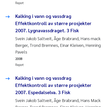
Report
Joanna Lynn Kemp
2009
Kalking i vann og vassdrag
Elizaveta Protsenko
2008
Effektkontroll av større prosjekter
2007. Lygnavassdraget. 3 Fisk
Eli Rinde
2007
Svein Jakob Saltveit, Åge Brabrand, Hans mack
Benoit Olivier Demars
2006
Berger, Trond Bremnes, Einar Kleiven, Henning
Pavels
Nicholas Roden
2005
2008
Report
Stephanie Delacroix
Kalking i vann og vassdrag
Maia Røst Kile
Effektkontroll av større prosjekter
2007. Espedalselva. 3 Fisk
Birger Skjelbred
Svein Jakob Saltveit, Åge Brabrand, Hans Mack
Hege Gundersen
Berger, Trond Bremnes, Einar Kleiven, Henning