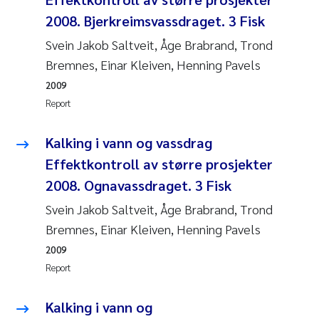
Erik Höglund
2008. Bjerkreimsvassdraget. 3 Fisk
Svein Jakob Saltveit, Åge Brabrand, Trond
Rita Næss
Bremnes, Einar Kleiven, Henning Pavels
Sabine Marty
2009
Report
Marijana Stenrud Brkljacic
Kalking i vann og vassdrag
Ailbhe Lisette Macken
Effektkontroll av større prosjekter
2008. Ognavassdraget. 3 Fisk
Anders Ruus
Svein Jakob Saltveit, Åge Brabrand, Trond
Bremnes, Einar Kleiven, Henning Pavels
Diya Chakravorty
2009
Leah Amber Jackson-Blake
Report
Cathrine Brecke Gundersen
Kalking i vann og