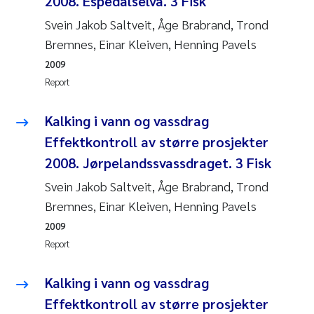
2008. Espedalselva. 3 Fisk
Svein Jakob Saltveit, Åge Brabrand, Trond
Kasper Hancke
Bremnes, Einar Kleiven, Henning Pavels
2009
Richard Garth James Bellerby
Report
Espen Lund
Kalking i vann og vassdrag
Bjørnar Andre Beylich
Effektkontroll av større prosjekter
2008. Jørpelandssvassdraget. 3 Fisk
Nathalie Marquesin-Risbakk
Svein Jakob Saltveit, Åge Brabrand, Trond
Bremnes, Einar Kleiven, Henning Pavels
Peter Stig Hansen
2009
Report
Marit Villø
Kalking i vann og vassdrag
Susanne Jøntvedt Jørgensen
Effektkontroll av større prosjekter