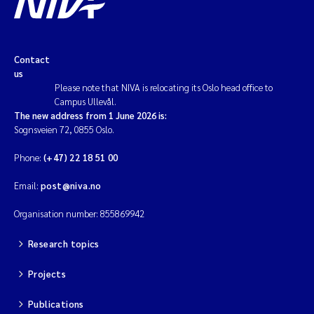
Magnus Dahler Norling
Contact
Marianne Olsen
us
Please note that NIVA is relocating its Oslo head office to
Marc Anglès d'Auriac
Campus Ullevål.
The new address from 1 June 2026 is:
Sognsveien 72, 0855 Oslo.
Jonas Persson
Phone:
(+47) 22 18 51 00
Malcolm Reid
Email:
post@niva.no
Viviane Girardin
Organisation number: 855869942
Isabel Seifert-Dähnn
Research topics
Projects
Joachim Tørum Johansen
Publications
Nina Aasgaard