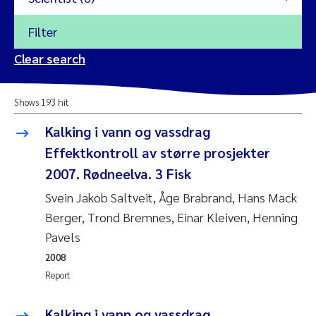
Filter
2026
Clear search
Trine Dale
2025
Shows 193 hit
Amy Lusher
2024
Kalking i vann og vassdrag
Åse Åtland
Effektkontroll av større prosjekter
2023
2007. Rødneelva. 3 Fisk
Trine Bekkby
2022
Svein Jakob Saltveit, Åge Brabrand, Hans Mack
Berger, Trond Bremnes, Einar Kleiven, Henning
Jannicke Moe
2021
Pavels
Reset
Sigrid Haande
2008
2020
Reset
Report
Johnny Håll
2019
Kalking i vann og vassdrag