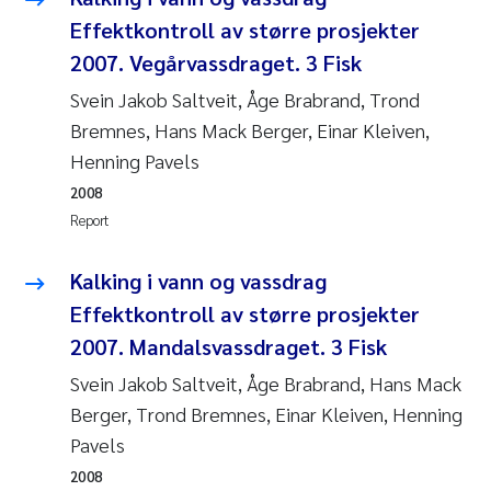
Susanne Claudia Schneider
2018
Effektkontroll av større prosjekter
2007. Vegårvassdraget. 3 Fisk
Philip Wallhead
2017
Svein Jakob Saltveit, Åge Brabrand, Trond
Bremnes, Hans Mack Berger, Einar Kleiven,
Sara Calabrese
2016
Henning Pavels
Ole-Kristian Hess-Erga
2015
2008
Report
Caroline Mengeot
2014
Kalking i vann og vassdrag
Paulo Mira Fernandes
2013
Effektkontroll av større prosjekter
2007. Mandalsvassdraget. 3 Fisk
Bibiana Gomez Crespo
2012
Svein Jakob Saltveit, Åge Brabrand, Hans Mack
Kari Austnes
Berger, Trond Bremnes, Einar Kleiven, Henning
2011
Pavels
Laura Friedrich
2010
2008