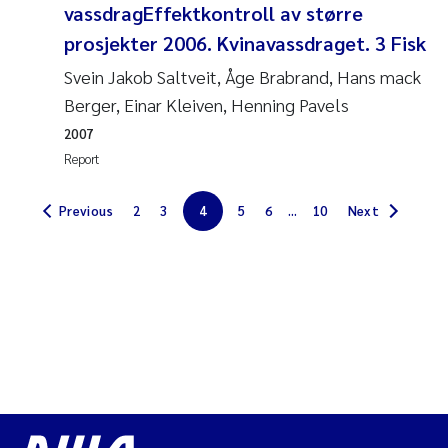
vassdragEffektkontroll av større
Solrun Figenschau Skjellum
prosjekter 2006. Kvinavassdraget. 3 Fisk
Svein Jakob Saltveit, Åge Brabrand, Hans mack
Anne Luise Ribeiro
Berger, Einar Kleiven, Henning Pavels
Hans Fredrik V Braaten
2007
Report
Andreas Ballot
Previous
2
3
4
5
6
...
10
Next
Camilla H C Hagman
Saskia Trubbach
Anders Gjørwad Hagen
Katharina Bjarnar Løken
Dag Øystein Hjermann