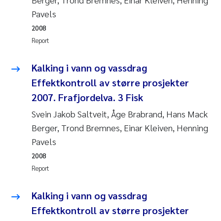
Pavels
Janne Kim Gitmark
2008
Report
Inga Fløisand
Kalking i vann og vassdrag
Lena Haugland Moen
Effektkontroll av større prosjekter
Li Xie
2007. Frafjordelva. 3 Fisk
Svein Jakob Saltveit, Åge Brabrand, Hans Mack
Maria Thérése Hultman
Berger, Trond Bremnes, Einar Kleiven, Henning
Pavels
Ana Margarida Pinto Costa
2008
Report
Vladyslava Hostyeva
Kalking i vann og vassdrag
Valentina Elena Tartiu
Effektkontroll av større prosjekter