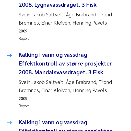
Synne Authén Andresen
2008. Lygnavassdraget. 3 Fisk
Svein Jakob Saltveit, Åge Brabrand, Trond
Svetlana Pakhomova
Bremnes, Einar Kleiven, Henning Pavels
Jonny Beyer
2009
Report
Knut Erik Tollefsen
Kalking i vann og vassdrag
Samantha Goncalves Prat
Effektkontroll av større prosjekter
2008. Mandalsvassdraget. 3 Fisk
Øyvind Tangen Ødegaard
Svein Jakob Saltveit, Åge Brabrand, Trond
Bremnes, Einar Kleiven, Henning Pavels
Debhasish Bhakta
2009
Jarle Håvardstun
Report
James Edward Sample
Kalking i vann og vassdrag
Effektkontroll av større prosjekter