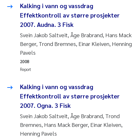
Camilla With Fagerli
Kalking i vann og vassdrag
Effektkontroll av større prosjekter
Adam David Lillicrap
2007. Audna. 3 Fisk
Svein Jakob Saltveit, Åge Brabrand, Hans Mack
Ashenafi Seifu Gragne
Berger, Trond Bremnes, Einar Kleiven, Henning
Asle Økelsrud
Pavels
2008
Jan-Erik Thrane
Report
Ana Catarina Almeida
Kalking i vann og vassdrag
Effektkontroll av større prosjekter
Liv Bente Skancke
2007. Ogna. 3 Fisk
André Staalstrøm
Svein Jakob Saltveit, Åge Brabrand, Trond
Bremnes, Hans Mack Berger, Einar Kleiven,
Belinda Valdecanas
Henning Pavels